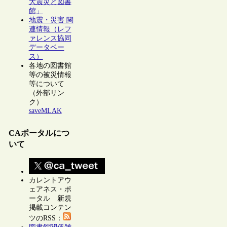
大震災と図書
館」
地震・災害 関
連情報（レフ
ァレンス協同
データベー
ス）
各地の図書館
等の被災情報
等について
（外部リン
ク）
saveMLAK
CAポータルにつ
いて
カレントアウ
ェアネス・ポ
ータル 新規
掲載コンテン
ツのRSS：