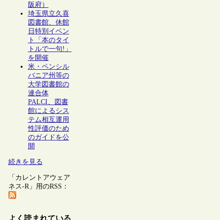
阪府）
埼玉県立久喜
図書館、休館
日特別イベン
ト「本のタイ
トルで一句!」
を開催
米・ペンシル
バニア州等の
大学図書館の
連合体
PALCI、図書
館によるシス
テム相互運用
性評価のため
のガイドを公
開
続きを見る
「カレントアウェア
ネス-R」用のRSS：
よく読まれている