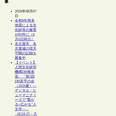
事
2026年08月07
日
令和8年熊本
地震による文
化財等の被害
が83件に（8
月6日時点）
名古屋市、名
古屋城の現天
守閣の記録を
募集中
【イベント】
人間文化研究
機構DH推進
室、「第5回
DH若手の会
（2026夏）―
デジタル・ヒ
ューマニティ
ーズで“繋が
る×広がる”人
文学―」
（8/24-25・大