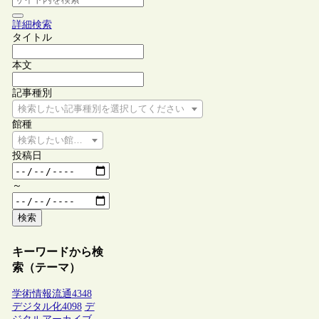
詳細検索
タイトル
本文
記事種別
検索したい記事種別を選択してください
館種
検索したい館種を選択してください
投稿日
～
検索
キーワードから検
索（テーマ）
学術情報流通
4348
デジタル化
4098
デ