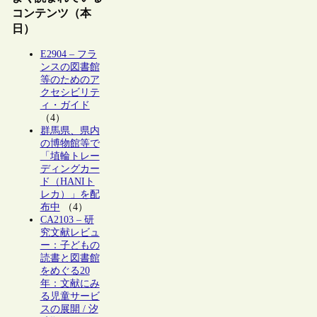
コンテンツ（本
日）
E2904 – フラ
ンスの図書館
等のためのア
クセシビリテ
ィ・ガイド
（4）
群馬県、県内
の博物館等で
「埴輪トレー
ディングカー
ド（HANIト
レカ）」を配
布中
（4）
CA2103 – 研
究文献レビュ
ー：子どもの
読書と図書館
をめぐる20
年：文献にみ
る児童サービ
スの展開 / 汐