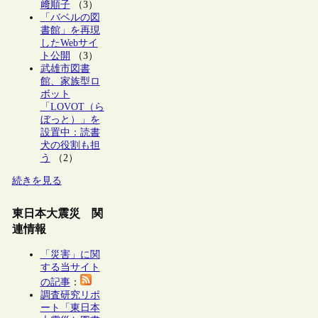
﨑順子
（3）
「バベルの図
書館」を再現
したWebサイ
ト公開
（3）
武雄市図書
館、家族型ロ
ボット
「LOVOT（ら
ぼっと）」を
設置中：読書
犬の役割も担
う
（2）
続きを見る
東日本大震災 関
連情報
「災害」に関
する当サイト
の記事
：
調査研究リポ
ート「東日本