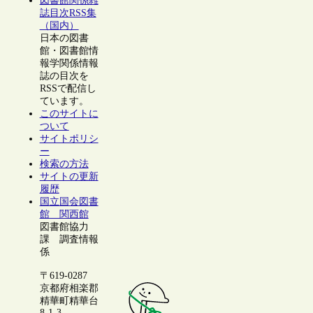
図書館関係雑
誌目次RSS集
（国内）
日本の図書
館・図書館情
報学関係情報
誌の目次を
RSSで配信し
ています。
このサイトに
ついて
サイトポリシ
ー
検索の方法
サイトの更新
履歴
国立国会図書
館 関西館
図書館協力
課 調査情報
係
〒619-0287
京都府相楽郡
精華町精華台
8-1-3