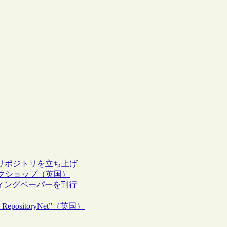
のリポジトリを立ち上げ
クショップ（英国）
フィングペーパーを刊行
ト
sitoryNet”（英国）