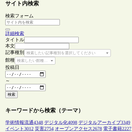
サイト内検索
検索フォーム
詳細検索
タイトル
本文
記事種別
検索したい記事種別を選択してください
館種
検索したい館種を選択してください
投稿日
～
検索
キーワードから検索（テーマ）
学術情報流通
4348
デジタル化
4098
デジタルアーカイブ
3349
イベント
3012
災害
2754
オープンアクセス
2678
電子書籍
2227