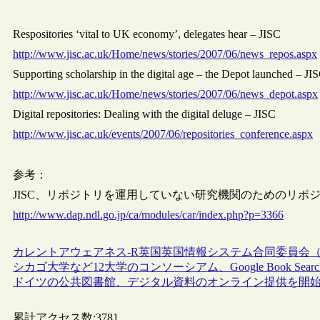
Respositories ‘vital to UK economy’, delegates hear – JISC
http://www.jisc.ac.uk/Home/news/stories/2007/06/news_repos.aspx
Supporting scholarship in the digital age – the Depot launched – JI
http://www.jisc.ac.uk/Home/news/stories/2007/06/news_depot.aspx
Digital repositories: Dealing with the digital deluge – JISC
http://www.jisc.ac.uk/events/2007/06/repositories_conference.aspx
参考：
JISC、リポジトリを運用していない研究機関のためのリポ
http://www.dap.ndl.go.jp/ca/modules/car/index.php?p=3366
カレントアウェアネス-R
英国
英国情報システム合同委員会（J
シカゴ大学など12大学のコンソーシアム、Google Book Sear
ドイツの公共図書館、デジタル資料のオンライン提供を開
累計アクセス数:
3781