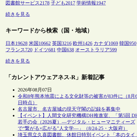
図書館サービス
2178
子ども
2017
学術情報
1947
続きを見る
キーワードから検索（国・地域）
日本
19628
米国
10662
英国
3216
欧州
1426
カナダ
1069
韓国
950
フランス
720
ドイツ
681
中国
638
オーストラリア
599
続きを見る
「カレントアウェアネス-R」新着記事
2026年08月07日
令和8年熊本地震による文化財等の被害が83件に（8月
日時点）
名古屋市、名古屋城の現天守閣の記録を募集中
【イベント】人間文化研究機構DH推進室、「第5回 D
若手の会（2026夏）―デジタル・ヒューマニティーズ
で“繋がる×広がる”人文学―」（8/24-25・大阪府）
埼玉県立久喜図書館、休館日特別イベント「本のタイ