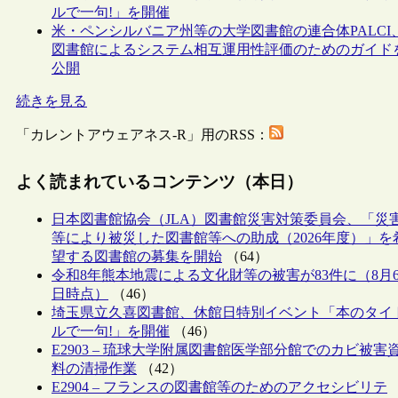
ルで一句!」を開催
米・ペンシルバニア州等の大学図書館の連合体PALCI
図書館によるシステム相互運用性評価のためのガイド
公開
続きを見る
「カレントアウェアネス-R」用のRSS：
よく読まれているコンテンツ（本日）
日本図書館協会（JLA）図書館災害対策委員会、「災
等により被災した図書館等への助成（2026年度）」を
望する図書館の募集を開始
（64）
令和8年熊本地震による文化財等の被害が83件に（8月
日時点）
（46）
埼玉県立久喜図書館、休館日特別イベント「本のタイ
ルで一句!」を開催
（46）
E2903 – 琉球大学附属図書館医学部分館でのカビ被害
料の清掃作業
（42）
E2904 – フランスの図書館等のためのアクセシビリテ