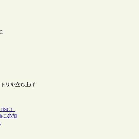
SC
ジトリを立ち上げ
ISC）
chに参加
始