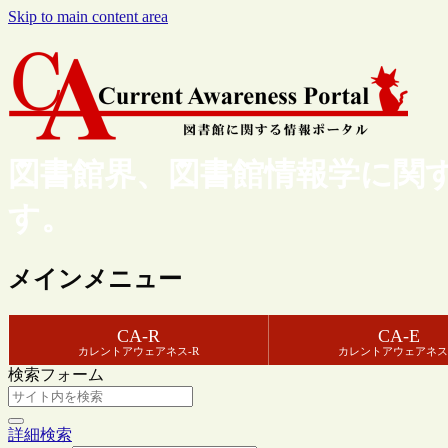
Skip to main content area
図書館界、図書館情報学に関
す。
メインメニュー
CA-R
CA-E
カレントアウェアネス-R
カレントアウェアネス
検索フォーム
詳細検索