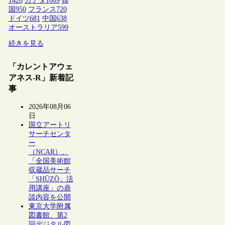
1426
カナダ
1069
韓
国
950
フランス
720
ドイツ
681
中国
638
オーストラリア
599
続きを見る
「カレントアウェ
アネス-R」新着記
事
2026年08月06
日
国立アートリ
サーチセンタ
ー
（NCAR）、
「全国美術館
収蔵品サーチ
「SHŪZŌ」活
用講座」の鼎
談内容を公開
東京大学附属
図書館、第2
回デジタル図