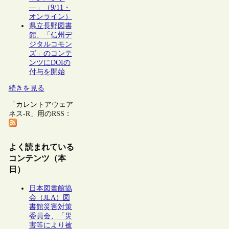
―」（9/11・
オンライン）
県立長野図書
館、「信州デ
ジタルコモン
ズ」のコンテ
ンツにDOIの
付与を開始
続きを見る
「カレントアウェア
ネス-R」用のRSS：
よく読まれている
コンテンツ（本
日）
日本図書館協
会（JLA）図
書館災害対策
委員会、「災
害等により被