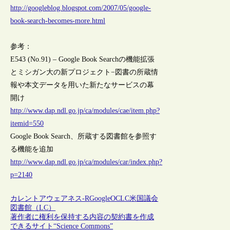
http://googleblog.blogspot.com/2007/05/google-
book-search-becomes-more.html
参考：
E543 (No.91) – Google Book Searchの機能拡張
とミシガン大の新プロジェクト−図書の所蔵情
報や本文データを用いた新たなサービスの幕
開け
http://www.dap.ndl.go.jp/ca/modules/cae/item.php?
itemid=550
Google Book Search、所蔵する図書館を参照す
る機能を追加
http://www.dap.ndl.go.jp/ca/modules/car/index.php?
p=2140
カレントアウェアネス-R
Google
OCLC
米国議会
図書館（LC）
著作者に権利を保持する内容の契約書を作成
できるサイト“Science Commons”