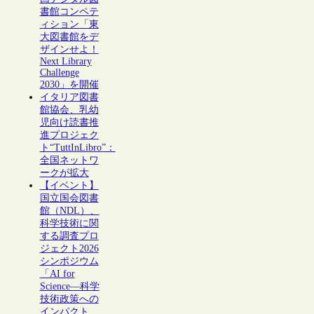
書館コンペテ
ィション「東
大図書館をデ
ザインせよ！
Next Library
Challenge
2030」を開催
イタリア図書
館協会、乳幼
児向け読書推
進プロジェク
ト“TuttInLibro”：
全国ネットワ
ークが拡大
【イベント】
国立国会図書
館（NDL）、
科学技術に関
する調査プロ
ジェクト2026
シンポジウム
「AI for
Science―科学
技術政策への
インパクト