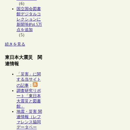
（6）
国立国会図書
館デジタルコ
レクションに
新聞等約4.5万
点を追加
（5）
続きを見る
東日本大震災 関
連情報
「災害」に関
する当サイト
の記事
：
調査研究リポ
ート「東日本
大震災と図書
館」
地震・災害 関
連情報（レフ
ァレンス協同
データベー