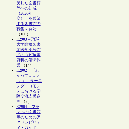
災した図書館
等への助成
（2026年
度）」を希望
する図書館の
募集を開始
（160）
E2903 – 琉球
大学附属図書
館医学部分館
でのカビ被害
資料の清掃作
業
（144）
E2902 – 「わ
かっていいと
も!」：ラーニ
ング・コモン
ズにおける学
際交流支援企
画
（7）
E2904 – フラ
ンスの図書館
等のためのア
クセシビリテ
ィ・ガイド