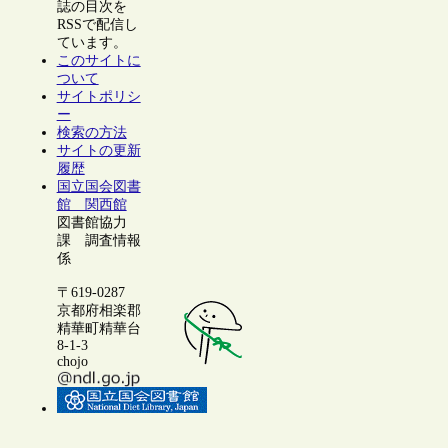
誌の目次を
RSSで配信し
ています。
このサイトに
ついて
サイトポリシ
ー
検索の方法
サイトの更新
履歴
国立国会図書
館 関西館
図書館協力
課 調査情報
係
〒619-0287
京都府相楽郡
精華町精華台
8-1-3
chojo