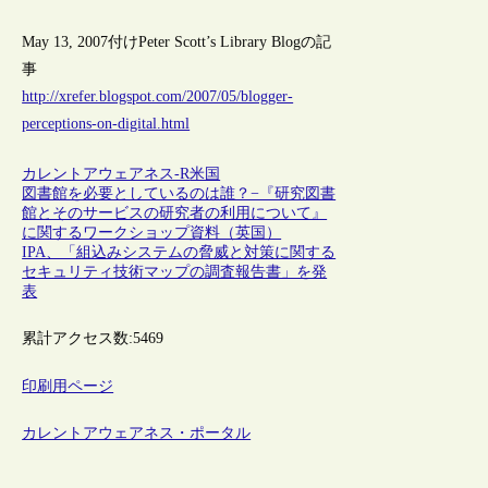
May 13, 2007付けPeter Scott’s Library Blogの記
事
http://xrefer.blogspot.com/2007/05/blogger-
perceptions-on-digital.html
カレントアウェアネス-R
米国
図書館を必要としているのは誰？−『研究図書
館とそのサービスの研究者の利用について』
に関するワークショップ資料（英国）
IPA、「組込みシステムの脅威と対策に関する
セキュリティ技術マップの調査報告書」を発
表
累計アクセス数:
5469
印刷用ページ
カレントアウェアネス・ポータル