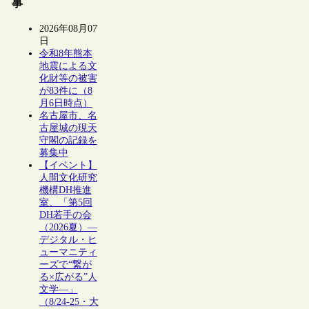
事
2026年08月07
日
令和8年熊本
地震による文
化財等の被害
が83件に（8
月6日時点）
名古屋市、名
古屋城の現天
守閣の記録を
募集中
【イベント】
人間文化研究
機構DH推進
室、「第5回
DH若手の会
（2026夏）―
デジタル・ヒ
ューマニティ
ーズで“繋が
る×広がる”人
文学―」
（8/24-25・大