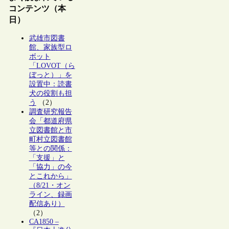
コンテンツ（本
日）
武雄市図書
館、家族型ロ
ボット
「LOVOT（ら
ぼっと）」を
設置中：読書
犬の役割も担
う
（2）
調査研究報告
会「都道府県
立図書館と市
町村立図書館
等との関係：
「支援」と
「協力」の今
とこれから」
（8/21・オン
ライン、録画
配信あり）
（2）
CA1850 –