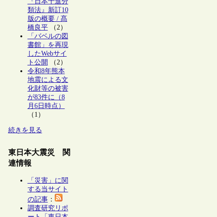
『日本十進分
類法』新訂10
版の概要 / 髙
橋良平
（2）
「バベルの図
書館」を再現
したWebサイ
ト公開
（2）
令和8年熊本
地震による文
化財等の被害
が83件に（8
月6日時点）
（1）
続きを見る
東日本大震災 関
連情報
「災害」に関
する当サイト
の記事
：
調査研究リポ
ート「東日本