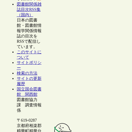
図書館関係雑
誌目次RSS集
（国内）
日本の図書
館・図書館情
報学関係情報
誌の目次を
RSSで配信し
ています。
このサイトに
ついて
サイトポリシ
ー
検索の方法
サイトの更新
履歴
国立国会図書
館 関西館
図書館協力
課 調査情報
係
〒619-0287
京都府相楽郡
精華町精華台