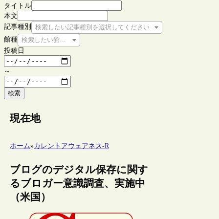
タイトル
本文
記事種別
検索したい記事種別を選択してください
館種
検索したい館種を選択してください
投稿日
～
検索
現在地
ホーム
»
カレントアウェアネス-R
ブログのデジタル保存に関す
るブロガー意識調査、実施中
（米国）