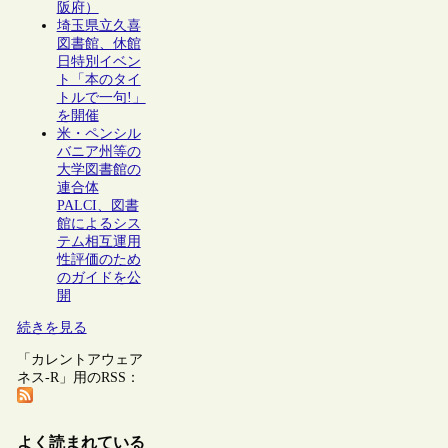
阪府）
埼玉県立久喜
図書館、休館
日特別イベン
ト「本のタイ
トルで一句!」
を開催
米・ペンシル
バニア州等の
大学図書館の
連合体
PALCI、図書
館によるシス
テム相互運用
性評価のため
のガイドを公
開
続きを見る
「カレントアウェア
ネス-R」用のRSS：
よく読まれている