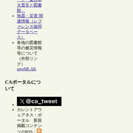
大震災と図書
館」
地震・災害 関
連情報（レフ
ァレンス協同
データベー
ス）
各地の図書館
等の被災情報
等について
（外部リン
ク）
saveMLAK
CAポータルにつ
いて
カレントアウ
ェアネス・ポ
ータル 新規
掲載コンテン
ツのRSS：