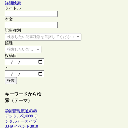
詳細検索
タイトル
本文
記事種別
検索したい記事種別を選択してください
館種
検索したい館種を選択してください
投稿日
～
検索
キーワードから検
索（テーマ）
学術情報流通
4348
デジタル化
4098
デ
ジタルアーカイブ
3349
イベント
3010