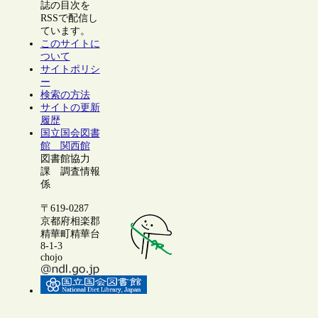
誌の目次を
RSSで配信し
ています。
このサイトに
ついて
サイトポリシ
ー
検索の方法
サイトの更新
履歴
国立国会図書
館 関西館
図書館協力
課 調査情報
係
〒619-0287
京都府相楽郡
精華町精華台
8-1-3
chojo