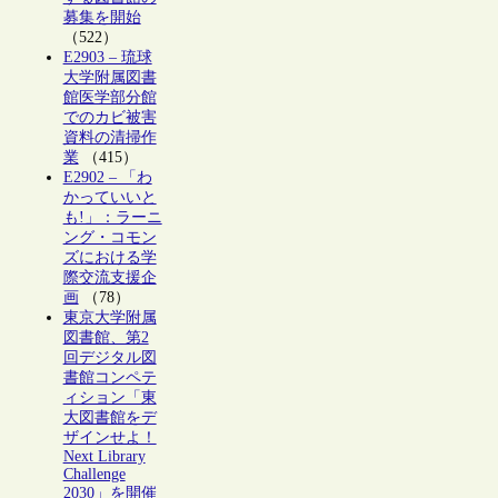
募集を開始
（522）
E2903 – 琉球
大学附属図書
館医学部分館
でのカビ被害
資料の清掃作
業
（415）
E2902 – 「わ
かっていいと
も!」：ラーニ
ング・コモン
ズにおける学
際交流支援企
画
（78）
東京大学附属
図書館、第2
回デジタル図
書館コンペテ
ィション「東
大図書館をデ
ザインせよ！
Next Library
Challenge
2030」を開催