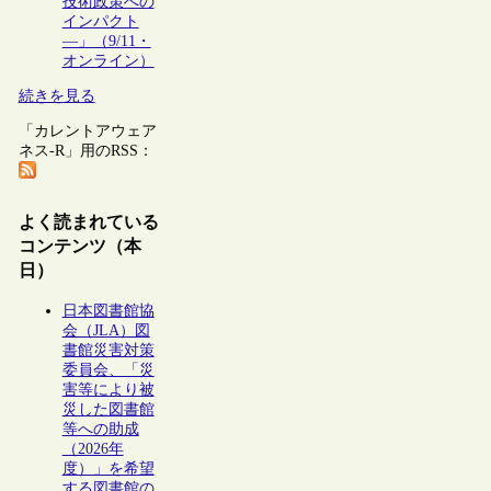
技術政策への
インパクト
―」（9/11・
オンライン）
続きを見る
「カレントアウェア
ネス-R」用のRSS：
よく読まれている
コンテンツ（本
日）
日本図書館協
会（JLA）図
書館災害対策
委員会、「災
害等により被
災した図書館
等への助成
（2026年
度）」を希望
する図書館の