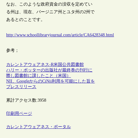
なお、このような政府資金の没収を定めてい
る州は、現在、バージニア州とユタ州の2州で
あるとのことです。
http://www.schoollibraryjournal.com/article/CA6428348.html
参考；
カレントアウェアネス-R
米国
公共図書館
ハリー・ポッターの出版社が最終巻の刊行に
際し図書館に課したこと（米国）
NII、GoogleからのCiNii利用を可能にした旨を
プレスリリース
累計アクセス数:
3958
印刷用ページ
カレントアウェアネス・ポータル