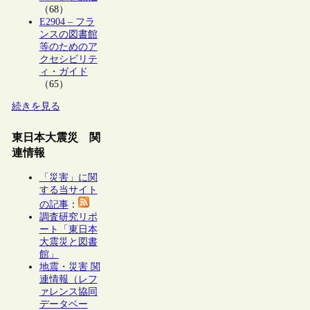
（68）
E2904 – フラ
ンスの図書館
等のためのア
クセシビリテ
ィ・ガイド
（65）
続きを見る
東日本大震災 関
連情報
「災害」に関
する当サイト
の記事
：
調査研究リポ
ート「東日本
大震災と図書
館」
地震・災害 関
連情報（レフ
ァレンス協同
データベー