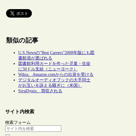
類似の記事
U.S.Newsの“Best Careers”2008年版にも図
書館員が選ばれる
図書館利用カードを作った児童・生徒
に50ドル支給（ニューヨーク）
Wikia、Amazon.comからの出資を受ける
デジタルオーディオブックの大手同士
がお互いを訴える騒ぎに（米国）
SirsiDynix、買収される
サイト内検索
検索フォーム