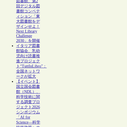
図書館、第2
回デジタル図
書館コンペテ
ィション「東
大図書館をデ
ザインせよ！
Next Library
Challenge
2030」を開催
イタリア図書
館協会、乳幼
児向け読書推
進プロジェク
ト“TuttInLibro”：
全国ネットワ
ークが拡大
【イベント】
国立国会図書
館（NDL）、
科学技術に関
する調査プロ
ジェクト2026
シンポジウム
「AI for
Science―科学