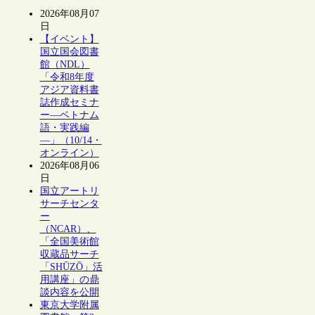
2026年08月07
日
【イベント】
国立国会図書
館（NDL）
「令和8年度
アジア資料書
誌作成セミナ
ー―ベトナム
語・実践編
―」（10/14・
オンライン）
2026年08月06
日
国立アートリ
サーチセンタ
ー
（NCAR）、
「全国美術館
収蔵品サーチ
「SHŪZŌ」活
用講座」の鼎
談内容を公開
東京大学附属