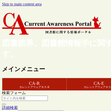
Skip to main content area
図書館界、図書館情報学に関
す。
メインメニュー
CA-R
CA-E
カレントアウェアネス-R
カレントアウェアネス
検索フォーム
詳細検索