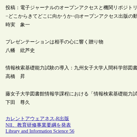
投稿：電子ジャーナルのオープンアクセスと機関リポジト
−どこからきてどこに向かうか−(I)オープンアクセス出版の
時実 象一
プレゼンテーションは相手の心に響く贈り物
八幡 紕芦史
情報検索基礎能力試験の導入：九州女子大学人間科学部図
高橋 昇
藤女子大学図書館情報学課程における「情報検索基礎能力
下田 尊久
カレントアウェアネス-R
出版
NII、教育研修事業要綱を発表
Library and Information Science 56