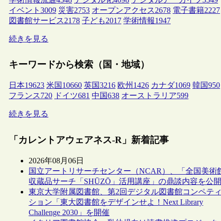
イベント
3009
災害
2753
オープンアクセス
2678
電子書籍
2227
図書館サービス
2178
子ども
2017
学術情報
1947
続きを見る
キーワードから検索（国・地域）
日本
19623
米国
10660
英国
3216
欧州
1426
カナダ
1069
韓国
950
フランス
720
ドイツ
681
中国
638
オーストラリア
599
続きを見る
「カレントアウェアネス-R」新着記事
2026年08月06日
国立アートリサーチセンター（NCAR）、「全国美術
収蔵品サーチ「SHŪZŌ」活用講座」の鼎談内容を公
東京大学附属図書館、第2回デジタル図書館コンペテ
ション「東大図書館をデザインせよ！Next Library
Challenge 2030」を開催