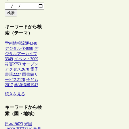
検索
キーワードから検
索（テーマ）
学術情報流通
4348
デジタル化
4098
デ
ジタルアーカイブ
3349
イベント
3009
災害
2753
オープン
アクセス
2678
電子
書籍
2227
図書館サ
ービス
2178
子ども
2017
学術情報
1947
続きを見る
キーワードから検
索（国・地域）
日本
19623
米国