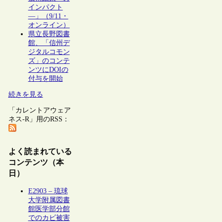
インパクト
―」（9/11・
オンライン）
県立長野図書
館、「信州デ
ジタルコモン
ズ」のコンテ
ンツにDOIの
付与を開始
続きを見る
「カレントアウェア
ネス-R」用のRSS：
よく読まれている
コンテンツ（本
日）
E2903 – 琉球
大学附属図書
館医学部分館
でのカビ被害