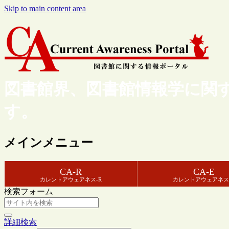
Skip to main content area
図書館界、図書館情報学に関
す。
メインメニュー
CA-R
CA-E
カレントアウェアネス-R
カレントアウェアネス
検索フォーム
詳細検索