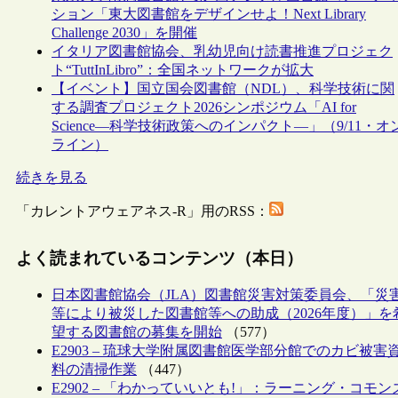
ション「東大図書館をデザインせよ！Next Library
Challenge 2030」を開催
イタリア図書館協会、乳幼児向け読書推進プロジェク
ト“TuttInLibro”：全国ネットワークが拡大
【イベント】国立国会図書館（NDL）、科学技術に関
する調査プロジェクト2026シンポジウム「AI for
Science―科学技術政策へのインパクト―」（9/11・オ
ライン）
続きを見る
「カレントアウェアネス-R」用のRSS：
よく読まれているコンテンツ（本日）
日本図書館協会（JLA）図書館災害対策委員会、「災
等により被災した図書館等への助成（2026年度）」を
望する図書館の募集を開始
（577）
E2903 – 琉球大学附属図書館医学部分館でのカビ被害
料の清掃作業
（447）
E2902 – 「わかっていいとも!」：ラーニング・コモン