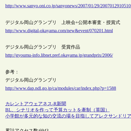
http://www.sanyo.oni.co.jp/sanyonews/2007/01/29/200701291051
デジタル岡山グランプリ 上映会+公開本審査・授賞式
http://www.digital-okayama.com/new&event/070201.html
デジタル岡山グランプリ 受賞作品
http://gyoumu-info.libnet.pref.okayama.jp/grandprix/2006/
参考：
デジタル岡山グランプリ
http://www.dap.ndl.go.jp/ca/modules/car/index.php?p=1588
カレントアウェアネス-R
新聞
BL、シナリオを作って予算カットを牽制（英国）
小学館が多元的な知の交流の場を目指してアレクサンドリ
累計アクセス数:
6943