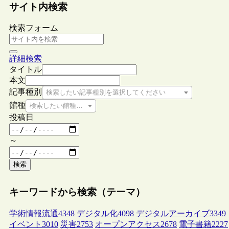
サイト内検索
検索フォーム
詳細検索
タイトル
本文
記事種別
検索したい記事種別を選択してください
館種
検索したい館種を選択してください
投稿日
～
検索
キーワードから検索（テーマ）
学術情報流通
4348
デジタル化
4098
デジタルアーカイブ
3349
イベント
3010
災害
2753
オープンアクセス
2678
電子書籍
2227