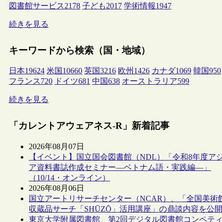
図書館サービス
2178
子ども
2017
学術情報
1947
続きを見る
キーワードから検索（国・地域）
日本
19624
米国
10660
英国
3216
欧州
1426
カナダ
1069
韓国
950
フランス
720
ドイツ
681
中国
638
オーストラリア
599
続きを見る
「カレントアウェアネス-R」新着記事
2026年08月07日
【イベント】国立国会図書館（NDL）「令和8年度ア
ア資料書誌作成セミナー―ベトナム語・実践編―」
（10/14・オンライン）
2026年08月06日
国立アートリサーチセンター（NCAR）、「全国美術
収蔵品サーチ「SHŪZŌ」活用講座」の鼎談内容を公
東京大学附属図書館、第2回デジタル図書館コンペテ