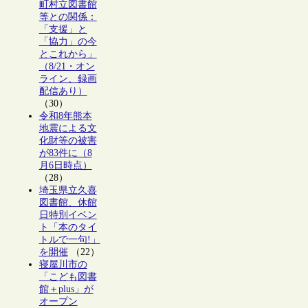
町村立図書館
等との関係：
「支援」と
「協力」の今
とこれから」
（8/21・オン
ライン、録画
配信あり）
（30）
令和8年熊本
地震による文
化財等の被害
が83件に（8
月6日時点）
（28）
埼玉県立久喜
図書館、休館
日特別イベン
ト「本のタイ
トルで一句!」
を開催
（22）
寝屋川市の
「こども図書
館＋plus」が
オープン