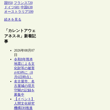
国
950
フランス
720
ドイツ
681
中国
638
オーストラリア
599
続きを見る
「カレントアウェ
アネス-R」新着記
事
2026年08月07
日
令和8年熊本
地震による文
化財等の被害
が83件に（8
月6日時点）
名古屋市、名
古屋城の現天
守閣の記録を
募集中
【イベント】
人間文化研究
機構DH推進