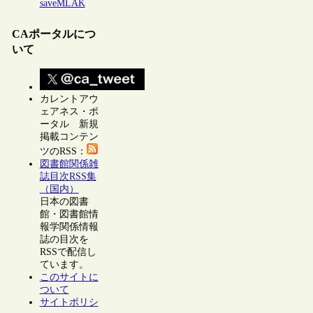
saveMLAK
CAポータルにつ
いて
カレントアウ
ェアネス・ポ
ータル 新規
掲載コンテン
ツのRSS：
図書館関係雑
誌目次RSS集
（国内）
日本の図書
館・図書館情
報学関係情報
誌の目次を
RSSで配信し
ています。
このサイトに
ついて
サイトポリシ