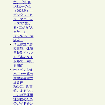
室、「第5回
DH若手の会
（2026夏）―
デジタル・ヒ
ューマニティ
ーズで“繋が
る×広がる”人
文学―」
（8/24-25・大
阪府）
埼玉県立久喜
図書館、休館
日特別イベン
ト「本のタイ
トルで一句!」
を開催
米・ペンシル
バニア州等の
大学図書館の
連合体
PALCI、図書
館によるシス
テム相互運用
性評価のため
のガイドを公