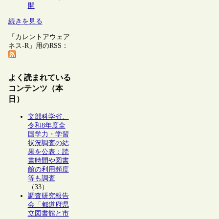
開
続きを見る
「カレントアウェア
ネス-R」用のRSS：
よく読まれている
コンテンツ（本
日）
文部科学省、
令和8年度全
国学力・学習
状況調査の結
果を公表：読
書時間や図書
館の利用頻度
等も調査
（33）
調査研究報告
会「都道府県
立図書館と市