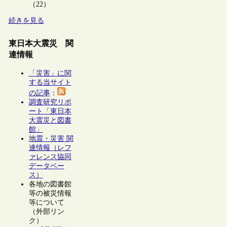
（22）
続きを見る
東日本大震災 関
連情報
「災害」に関
する当サイト
の記事
：
調査研究リポ
ート「東日本
大震災と図書
館」
地震・災害 関
連情報（レフ
ァレンス協同
データベー
ス）
各地の図書館
等の被災情報
等について
（外部リン
ク）