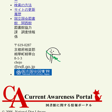
ー
検索の方法
サイトの更新
履歴
国立国会図書
館 関西館
図書館協力
課 調査情報
係
〒619-0287
京都府相楽郡
精華町精華台
8-1-3
chojo
© 2006- National Diet Library