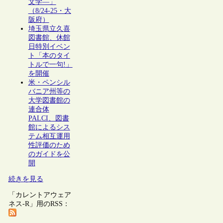
文学―」
（8/24-25・大
阪府）
埼玉県立久喜
図書館、休館
日特別イベン
ト「本のタイ
トルで一句!」
を開催
米・ペンシル
バニア州等の
大学図書館の
連合体
PALCI、図書
館によるシス
テム相互運用
性評価のため
のガイドを公
開
続きを見る
「カレントアウェア
ネス-R」用のRSS：