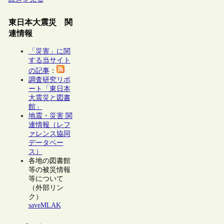
東日本大震災 関
連情報
「災害」に関
する当サイト
の記事
：
調査研究リポ
ート「東日本
大震災と図書
館」
地震・災害 関
連情報（レフ
ァレンス協同
データベー
ス）
各地の図書館
等の被災情報
等について
（外部リン
ク）
saveMLAK