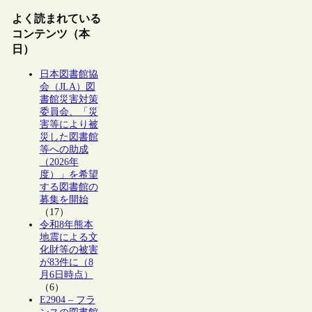
よく読まれている
コンテンツ（本
日）
日本図書館協
会（JLA）図
書館災害対策
委員会、「災
害等により被
災した図書館
等への助成
（2026年
度）」を希望
する図書館の
募集を開始
（17）
令和8年熊本
地震による文
化財等の被害
が83件に（8
月6日時点）
（6）
E2904 – フラ