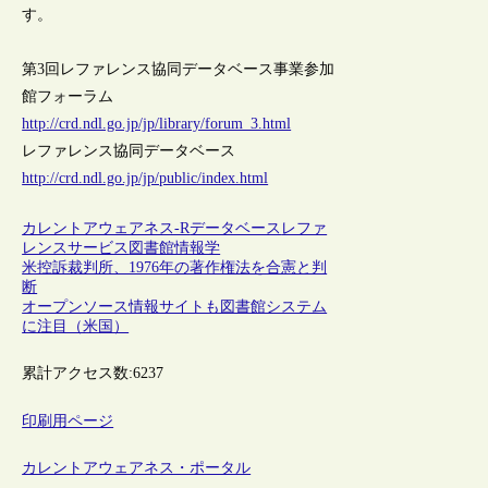
す。
第3回レファレンス協同データベース事業参加
館フォーラム
http://crd.ndl.go.jp/jp/library/forum_3.html
レファレンス協同データベース
http://crd.ndl.go.jp/jp/public/index.html
カレントアウェアネス-R
データベース
レファ
レンスサービス
図書館情報学
米控訴裁判所、1976年の著作権法を合憲と判
断
オープンソース情報サイトも図書館システム
に注目（米国）
累計アクセス数:
6237
印刷用ページ
カレントアウェアネス・ポータル