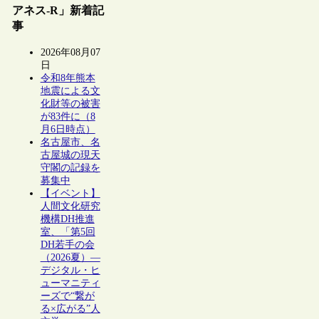
アネス-R」新着記
事
2026年08月07
日
令和8年熊本
地震による文
化財等の被害
が83件に（8
月6日時点）
名古屋市、名
古屋城の現天
守閣の記録を
募集中
【イベント】
人間文化研究
機構DH推進
室、「第5回
DH若手の会
（2026夏）―
デジタル・ヒ
ューマニティ
ーズで“繋が
る×広がる”人