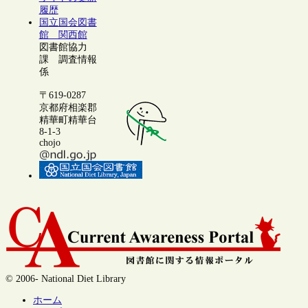
履歴
国立国会図書
館 関西館
図書館協力
課 調査情報
係
〒619-0287
京都府相楽郡
精華町精華台
8-1-3
chojo
© 2006- National Diet Library
ホーム