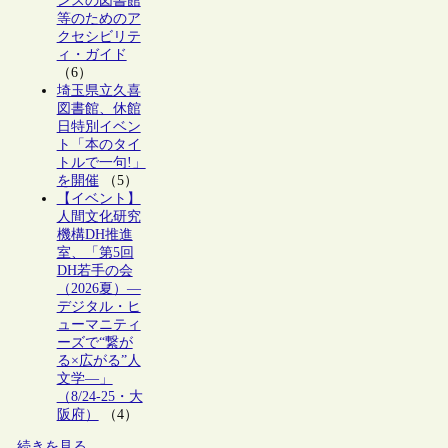
ンスの図書館
等のためのア
クセシビリテ
ィ・ガイド
（6）
埼玉県立久喜
図書館、休館
日特別イベン
ト「本のタイ
トルで一句!」
を開催
（5）
【イベント】
人間文化研究
機構DH推進
室、「第5回
DH若手の会
（2026夏）―
デジタル・ヒ
ューマニティ
ーズで“繋が
る×広がる”人
文学―」
（8/24-25・大
阪府）
（4）
続きを見る