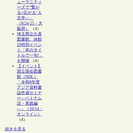
ューマニティ
ーズで“繋が
る×広がる”人
文学―」
（8/24-25・大
阪府）
（4）
埼玉県立久喜
図書館、休館
日特別イベン
ト「本のタイ
トルで一句!」
を開催
（4）
【イベント】
国立国会図書
館（NDL）
「令和8年度
アジア資料書
誌作成セミナ
ー―ベトナム
語・実践編
―」（10/14・
オンライン）
（4）
続きを見る