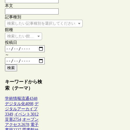
本文
記事種別
検索したい記事種別を選択してください
館種
検索したい館種を選択してください
投稿日
～
検索
キーワードから検
索（テーマ）
学術情報流通
4348
デジタル化
4098
デ
ジタルアーカイブ
3349
イベント
3012
災害
2754
オープン
アクセス
2678
電子
書籍
2227
図書館サ