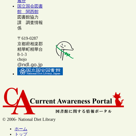
履歴
国立国会図書
館 関西館
図書館協力
課 調査情報
係
〒619-0287
京都府相楽郡
精華町精華台
8-1-3
chojo
© 2006- National Diet Library
ホーム
トップ