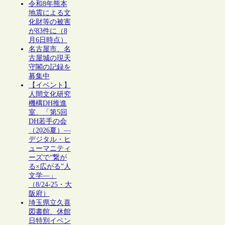
令和8年熊本
地震による文
化財等の被害
が83件に（8
月6日時点）
名古屋市、名
古屋城の現天
守閣の記録を
募集中
【イベント】
人間文化研究
機構DH推進
室、「第5回
DH若手の会
（2026夏）―
デジタル・ヒ
ューマニティ
ーズで“繋が
る×広がる”人
文学―」
（8/24-25・大
阪府）
埼玉県立久喜
図書館、休館
日特別イベン