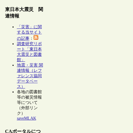
東日本大震災 関
連情報
「災害」に関
する当サイト
の記事
：
調査研究リポ
ート「東日本
大震災と図書
館」
地震・災害 関
連情報（レフ
ァレンス協同
データベー
ス）
各地の図書館
等の被災情報
等について
（外部リン
ク）
saveMLAK
CAポータルにつ