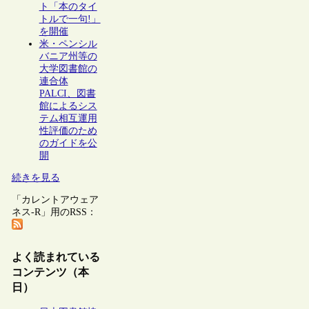
ト「本のタイ
トルで一句!」
を開催
米・ペンシル
バニア州等の
大学図書館の
連合体
PALCI、図書
館によるシス
テム相互運用
性評価のため
のガイドを公
開
続きを見る
「カレントアウェア
ネス-R」用のRSS：
よく読まれている
コンテンツ（本
日）