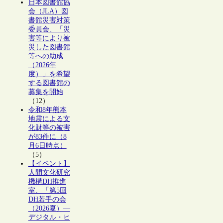
日本図書館協
会（JLA）図
書館災害対策
委員会、「災
害等により被
災した図書館
等への助成
（2026年
度）」を希望
する図書館の
募集を開始
（12）
令和8年熊本
地震による文
化財等の被害
が83件に（8
月6日時点）
（5）
【イベント】
人間文化研究
機構DH推進
室、「第5回
DH若手の会
（2026夏）―
デジタル・ヒ