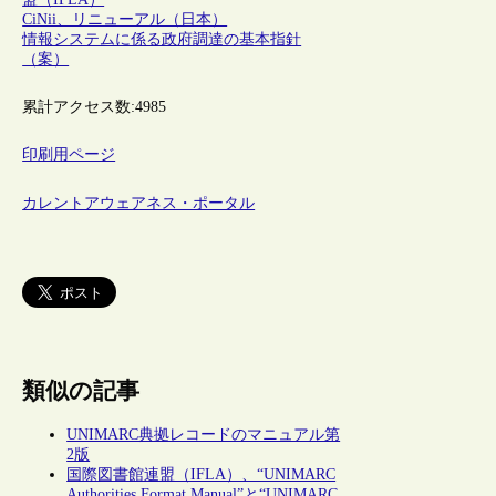
CiNii、リニューアル（日本）
情報システムに係る政府調達の基本指針
（案）
累計アクセス数:
4985
印刷用ページ
カレントアウェアネス・ポータル
類似の記事
UNIMARC典拠レコードのマニュアル第
2版
国際図書館連盟（IFLA）、“UNIMARC
Authorities Format Manual”と“UNIMARC