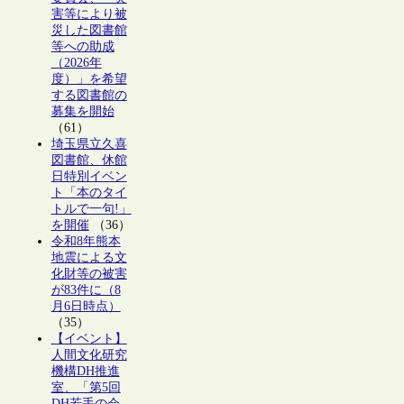
害等により被
災した図書館
等への助成
（2026年
度）」を希望
する図書館の
募集を開始
（61）
埼玉県立久喜
図書館、休館
日特別イベン
ト「本のタイ
トルで一句!」
を開催
（36）
令和8年熊本
地震による文
化財等の被害
が83件に（8
月6日時点）
（35）
【イベント】
人間文化研究
機構DH推進
室、「第5回
DH若手の会