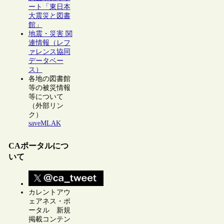
ート「東日本
大震災と図書
館」
地震・災害 関
連情報（レフ
ァレンス協同
データベー
ス）
各地の図書館
等の被災情報
等について
（外部リン
ク）
saveMLAK
CAポータルにつ
いて
カレントアウ
ェアネス・ポ
ータル 新規
掲載コンテン