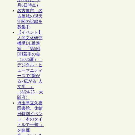
月6日時点）
名古屋市、名
古屋城の現天
守閣の記録を
募集中
【イベント】
人間文化研究
機構DH推進
室、「第5回
DH若手の会
（2026夏）―
デジタル・ヒ
ューマニティ
ーズで“繋が
る×広がる”人
文学―」
（8/24-25・大
阪府）
埼玉県立久喜
図書館、休館
日特別イベン
ト「本のタイ
トルで一句!」
を開催