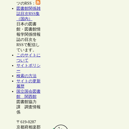
ツのRSS：
図書館関係雑
誌目次RSS集
（国内）
日本の図書
館・図書館情
報学関係情報
誌の目次を
RSSで配信し
ています。
このサイトに
ついて
サイトポリシ
ー
検索の方法
サイトの更新
履歴
国立国会図書
館 関西館
図書館協力
課 調査情報
係
〒619-0287
京都府相楽郡