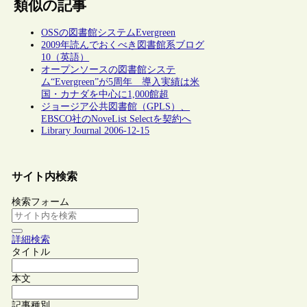
類似の記事
OSSの図書館システムEvergreen
2009年読んでおくべき図書館系ブログ
10（英語）
オープンソースの図書館システ
ム“Evergreen”が5周年 導入実績は米
国・カナダを中心に1,000館超
ジョージア公共図書館（GPLS）、
EBSCO社のNoveList Selectを契約へ
Library Journal 2006-12-15
サイト内検索
検索フォーム
詳細検索
タイトル
本文
記事種別