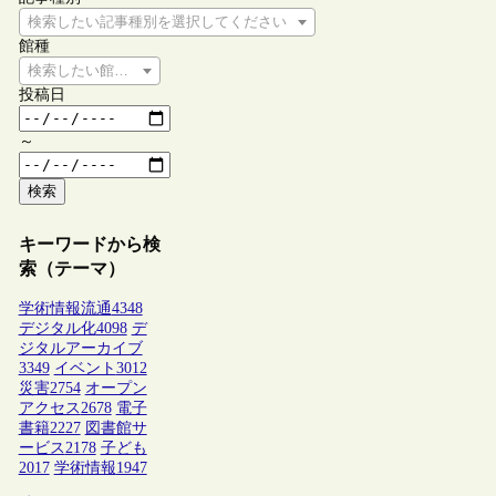
検索したい記事種別を選択してください
館種
検索したい館種を選択してください
投稿日
～
検索
キーワードから検
索（テーマ）
学術情報流通
4348
デジタル化
4098
デ
ジタルアーカイブ
3349
イベント
3012
災害
2754
オープン
アクセス
2678
電子
書籍
2227
図書館サ
ービス
2178
子ども
2017
学術情報
1947