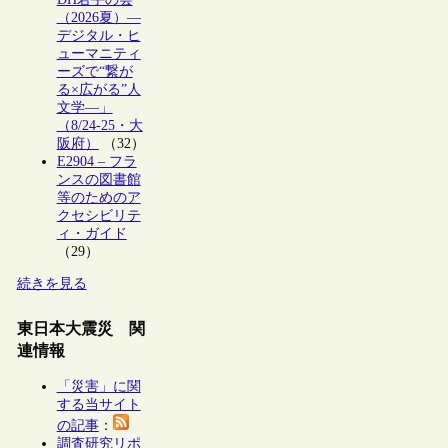
（2026夏）―
デジタル・ヒ
ューマニティ
ーズで“繋が
る×広がる”人
文学―」
（8/24-25・大
阪府）
（32）
E2904 – フラ
ンスの図書館
等のためのア
クセシビリテ
ィ・ガイド
（29）
続きを見る
東日本大震災 関
連情報
「災害」に関
する当サイト
の記事
：
調査研究リポ