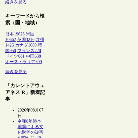
続きを見る
キーワードから検
索（国・地域）
日本
19628
米国
10662
英国
3216
欧州
1426
カナダ
1069
韓
国
950
フランス
720
ドイツ
681
中国
638
オーストラリア
599
続きを見る
「カレントアウェ
アネス-R」新着記
事
2026年08月07
日
令和8年熊本
地震による文
化財等の被害
が83件に（8