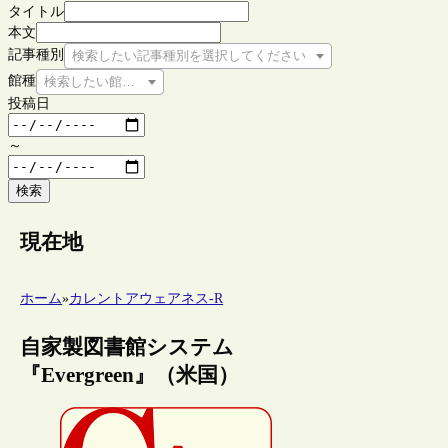
タイトル
本文
記事種別
検索したい記事種別を選択してください
館種
検索したい館種を選択してください
投稿日
～
検索
現在地
ホーム
»
カレントアウェアネス-R
自家製図書館システム
『Evergreen』（米国）