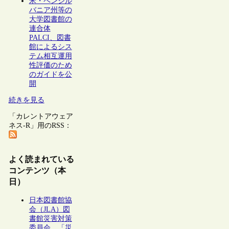
米・ペンシル
バニア州等の
大学図書館の
連合体
PALCI、図書
館によるシス
テム相互運用
性評価のため
のガイドを公
開
続きを見る
「カレントアウェア
ネス-R」用のRSS：
よく読まれている
コンテンツ（本
日）
日本図書館協
会（JLA）図
書館災害対策
委員会、「災