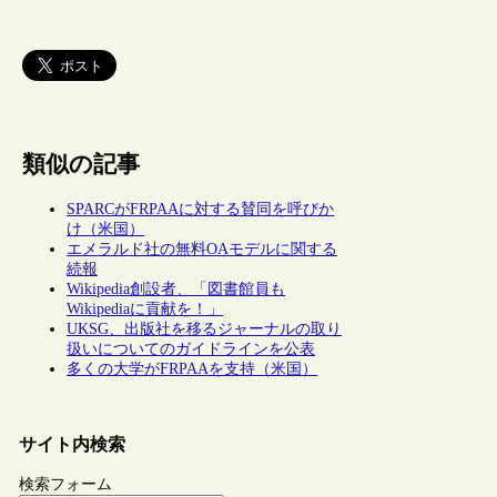
類似の記事
SPARCがFRPAAに対する賛同を呼びか
け（米国）
エメラルド社の無料OAモデルに関する
続報
Wikipedia創設者、「図書館員も
Wikipediaに貢献を！」
UKSG、出版社を移るジャーナルの取り
扱いについてのガイドラインを公表
多くの大学がFRPAAを支持（米国）
サイト内検索
検索フォーム