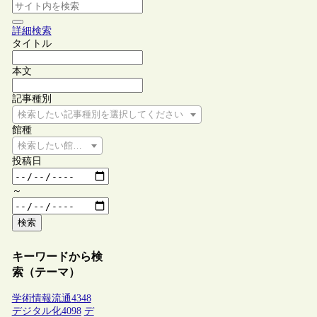
詳細検索
タイトル
本文
記事種別
検索したい記事種別を選択してください
館種
検索したい館種を選択してください
投稿日
～
検索
キーワードから検
索（テーマ）
学術情報流通
4348
デジタル化
4098
デ