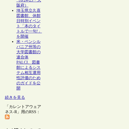
（8/24-25・大
阪府）
埼玉県立久喜
図書館、休館
日特別イベン
ト「本のタイ
トルで一句!」
を開催
米・ペンシル
バニア州等の
大学図書館の
連合体
PALCI、図書
館によるシス
テム相互運用
性評価のため
のガイドを公
開
続きを見る
「カレントアウェア
ネス-R」用のRSS：