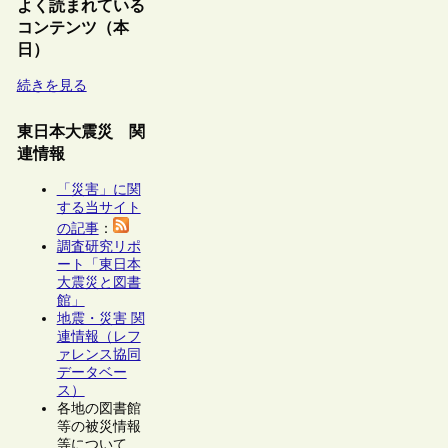
よく読まれている
コンテンツ（本
日）
続きを見る
東日本大震災 関
連情報
「災害」に関
する当サイト
の記事
：
調査研究リポ
ート「東日本
大震災と図書
館」
地震・災害 関
連情報（レフ
ァレンス協同
データベー
ス）
各地の図書館
等の被災情報
等について