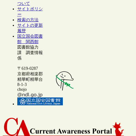
ついて
サイトポリシ
ー
検索の方法
サイトの更新
履歴
国立国会図書
館 関西館
図書館協力
課 調査情報
係
〒619-0287
京都府相楽郡
精華町精華台
8-1-3
chojo