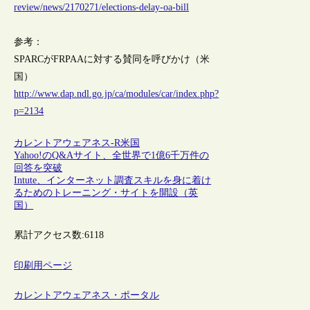
review/news/2170271/elections-delay-oa-bill
参考：
SPARCがFRPAAに対する賛同を呼びかけ（米
国）
http://www.dap.ndl.go.jp/ca/modules/car/index.php?
p=2134
カレントアウェアネス-R
米国
Yahoo!のQ&Aサイト、全世界で1億6千万件の
回答を突破
Intute、インターネット調査スキルを身に着け
るためのトレーニング・サイトを開設（英
国）
累計アクセス数:
6118
印刷用ページ
カレントアウェアネス・ポータル