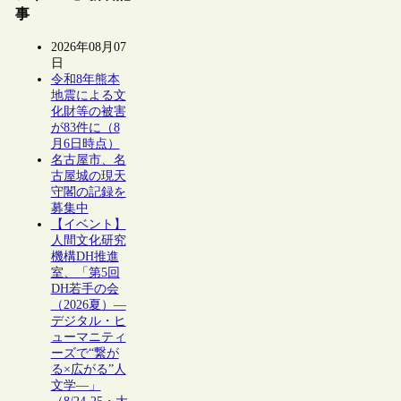
事
2026年08月07
日
令和8年熊本
地震による文
化財等の被害
が83件に（8
月6日時点）
名古屋市、名
古屋城の現天
守閣の記録を
募集中
【イベント】
人間文化研究
機構DH推進
室、「第5回
DH若手の会
（2026夏）―
デジタル・ヒ
ューマニティ
ーズで“繋が
る×広がる”人
文学―」