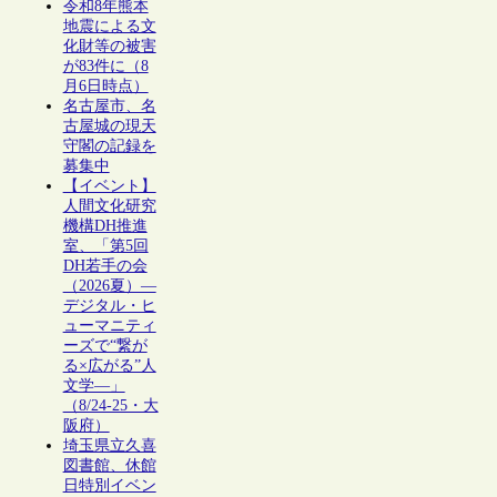
令和8年熊本
地震による文
化財等の被害
が83件に（8
月6日時点）
名古屋市、名
古屋城の現天
守閣の記録を
募集中
【イベント】
人間文化研究
機構DH推進
室、「第5回
DH若手の会
（2026夏）―
デジタル・ヒ
ューマニティ
ーズで“繋が
る×広がる”人
文学―」
（8/24-25・大
阪府）
埼玉県立久喜
図書館、休館
日特別イベン