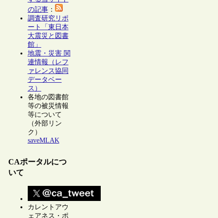
の記事
：
調査研究リポ
ート「東日本
大震災と図書
館」
地震・災害 関
連情報（レフ
ァレンス協同
データベー
ス）
各地の図書館
等の被災情報
等について
（外部リン
ク）
saveMLAK
CAポータルにつ
いて
カレントアウ
ェアネス・ポ