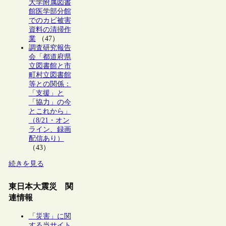
大学附属図書
館医学部分館
でのカビ被害
資料の清掃作
業
（47）
調査研究報告
会「都道府県
立図書館と市
町村立図書館
等との関係：
「支援」と
「協力」の今
とこれから」
（8/21・オン
ライン、録画
配信あり）
（43）
続きを見る
東日本大震災 関
連情報
「災害」に関
する当サイト