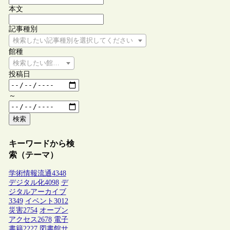
本文
記事種別
検索したい記事種別を選択してください
館種
検索したい館種を選択してください
投稿日
～
検索
キーワードから検
索（テーマ）
学術情報流通
4348
デジタル化
4098
デ
ジタルアーカイブ
3349
イベント
3012
災害
2754
オープン
アクセス
2678
電子
書籍
2227
図書館サ