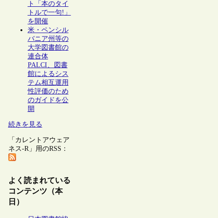
ト「本のタイ
トルで一句!」
を開催
米・ペンシル
バニア州等の
大学図書館の
連合体
PALCI、図書
館によるシス
テム相互運用
性評価のため
のガイドを公
開
続きを見る
「カレントアウェア
ネス-R」用のRSS：
よく読まれている
コンテンツ（本
日）