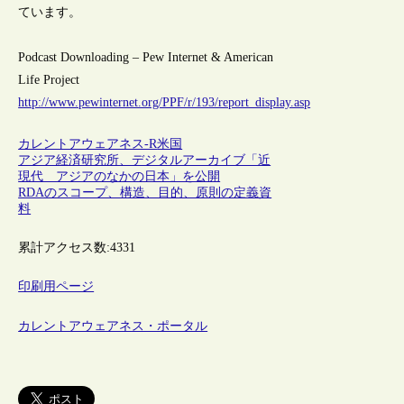
ています。
Podcast Downloading – Pew Internet & American
Life Project
http://www.pewinternet.org/PPF/r/193/report_display.asp
カレントアウェアネス-R
米国
アジア経済研究所、デジタルアーカイブ「近
現代 アジアのなかの日本」を公開
RDAのスコープ、構造、目的、原則の定義資
料
累計アクセス数:
4331
印刷用ページ
カレントアウェアネス・ポータル