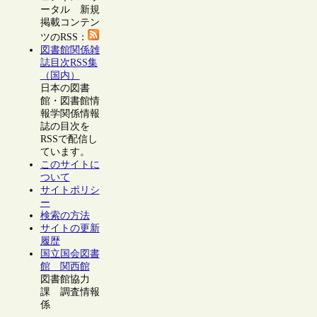
ータル 新規
掲載コンテン
ツのRSS：
図書館関係雑
誌目次RSS集
（国内）
日本の図書
館・図書館情
報学関係情報
誌の目次を
RSSで配信し
ています。
このサイトに
ついて
サイトポリシ
ー
検索の方法
サイトの更新
履歴
国立国会図書
館 関西館
図書館協力
課 調査情報
係