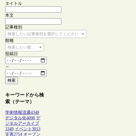
タイトル
本文
記事種別
検索したい記事種別を選択してください
館種
検索したい館種を選択してください
投稿日
～
検索
キーワードから検
索（テーマ）
学術情報流通
4348
デジタル化
4098
デ
ジタルアーカイブ
3349
イベント
3013
災害
2754
オープン