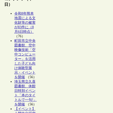
日）
令和8年熊本
地震による文
化財等の被害
が83件に（8
月6日時点）
（76）
町田市立中央
図書館、空中
映像技術「空
中コンピュー
ター」を活用
した子ども向
け体験型展
示・イベント
を開催
（56）
埼玉県立久喜
図書館、休館
日特別イベン
ト「本のタイ
トルで一句!」
を開催
（56）
【イベント】