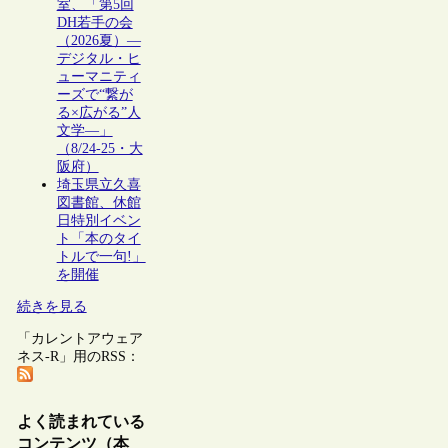
室、「第5回
DH若手の会
（2026夏）―
デジタル・ヒ
ューマニティ
ーズで“繋が
る×広がる”人
文学―」
（8/24-25・大
阪府）
埼玉県立久喜
図書館、休館
日特別イベン
ト「本のタイ
トルで一句!」
を開催
続きを見る
「カレントアウェア
ネス-R」用のRSS：
よく読まれている
コンテンツ（本