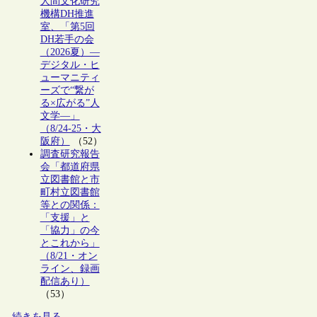
人間文化研究
機構DH推進
室、「第5回
DH若手の会
（2026夏）―
デジタル・ヒ
ューマニティ
ーズで“繋が
る×広がる”人
文学―」
（8/24-25・大
阪府）
（52）
調査研究報告
会「都道府県
立図書館と市
町村立図書館
等との関係：
「支援」と
「協力」の今
とこれから」
（8/21・オン
ライン、録画
配信あり）
（53）
続きを見る