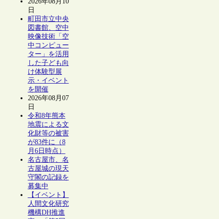
2026年08月10
日
町田市立中央
図書館、空中
映像技術「空
中コンピュー
ター」を活用
した子ども向
け体験型展
示・イベント
を開催
2026年08月07
日
令和8年熊本
地震による文
化財等の被害
が83件に（8
月6日時点）
名古屋市、名
古屋城の現天
守閣の記録を
募集中
【イベント】
人間文化研究
機構DH推進