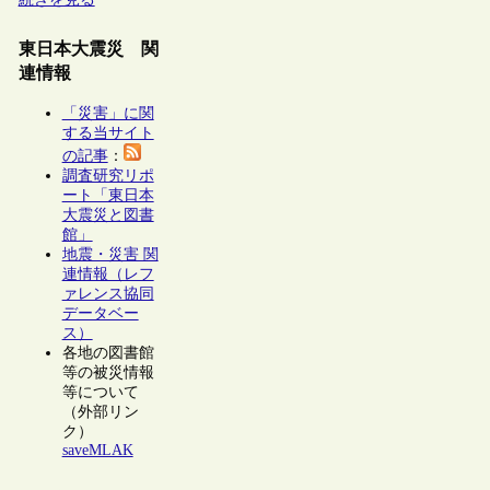
東日本大震災 関
連情報
「災害」に関
する当サイト
の記事
：
調査研究リポ
ート「東日本
大震災と図書
館」
地震・災害 関
連情報（レフ
ァレンス協同
データベー
ス）
各地の図書館
等の被災情報
等について
（外部リン
ク）
saveMLAK