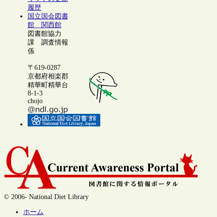
履歴
国立国会図書
館 関西館
図書館協力
課 調査情報
係
〒619-0287
京都府相楽郡
精華町精華台
8-1-3
chojo
© 2006- National Diet Library
ホーム