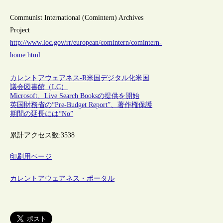
Communist International (Comintern) Archives
Project
http://www.loc.gov/rr/european/comintern/comintern-
home.html
カレントアウェアネス-R
米国
デジタル化
米国
議会図書館（LC）
Microsoft、Live Search Booksの提供を開始
英国財務省の“Pre-Budget Report”、著作権保護
期間の延長には“No”
累計アクセス数:
3538
印刷用ページ
カレントアウェアネス・ポータル