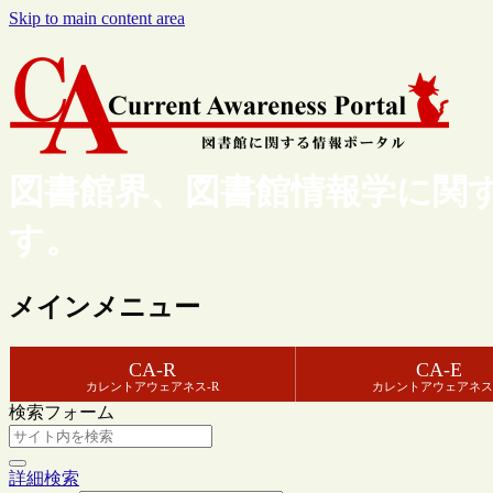
Skip to main content area
図書館界、図書館情報学に関
す。
メインメニュー
CA-R
CA-E
カレントアウェアネス-R
カレントアウェアネス
検索フォーム
詳細検索