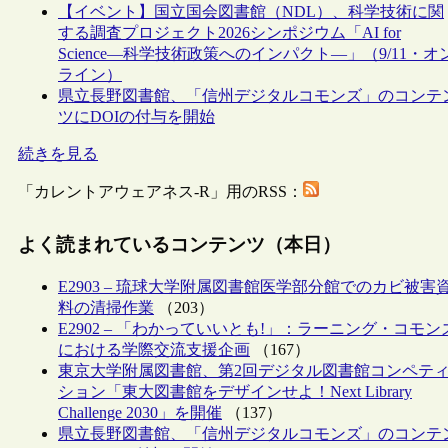
【イベント】国立国会図書館（NDL）、科学技術に関
する調査プロジェクト2026シンポジウム「AI for
Science―科学技術政策へのインパクト―」（9/11・オ
ライン）
県立長野図書館、「信州デジタルコモンズ」のコンテ
ツにDOIの付与を開始
続きを見る
「カレントアウェアネス-R」用のRSS：
よく読まれているコンテンツ（本日）
E2903 – 琉球大学附属図書館医学部分館でのカビ被害
料の清掃作業
（203）
E2902 – 「わかっていいとも!」：ラーニング・コモン
における学際交流支援企画
（167）
東京大学附属図書館、第2回デジタル図書館コンペテ
ション「東大図書館をデザインせよ！Next Library
Challenge 2030」を開催
（137）
県立長野図書館、「信州デジタルコモンズ」のコンテ