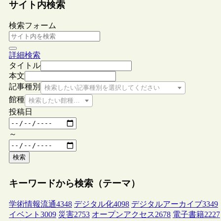
サイト内検索
検索フォーム
詳細検索
タイトル
本文
記事種別
検索したい記事種別を選択してください
館種
検索したい館種を選択してください
投稿日
～
検索
キーワードから検索（テーマ）
学術情報流通
4348
デジタル化
4098
デジタルアーカイブ
3349
イベント
3009
災害
2753
オープンアクセス
2678
電子書籍
2227