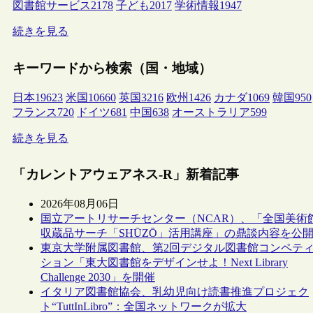
図書館サービス
2178
子ども
2017
学術情報
1947
続きを見る
キーワードから検索（国・地域）
日本
19623
米国
10660
英国
3216
欧州
1426
カナダ
1069
韓国
950
フランス
720
ドイツ
681
中国
638
オーストラリア
599
続きを見る
「カレントアウェアネス-R」新着記事
2026年08月06日
国立アートリサーチセンター（NCAR）、「全国美術
収蔵品サーチ「SHŪZŌ」活用講座」の鼎談内容を公
東京大学附属図書館、第2回デジタル図書館コンペテ
ション「東大図書館をデザインせよ！Next Library
Challenge 2030」を開催
イタリア図書館協会、乳幼児向け読書推進プロジェク
ト“TuttInLibro”：全国ネットワークが拡大