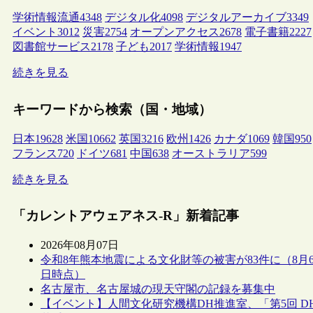
学術情報流通
4348
デジタル化
4098
デジタルアーカイブ
3349
イベント
3012
災害
2754
オープンアクセス
2678
電子書籍
2227
図書館サービス
2178
子ども
2017
学術情報
1947
続きを見る
キーワードから検索（国・地域）
日本
19628
米国
10662
英国
3216
欧州
1426
カナダ
1069
韓国
950
フランス
720
ドイツ
681
中国
638
オーストラリア
599
続きを見る
「カレントアウェアネス-R」新着記事
2026年08月07日
令和8年熊本地震による文化財等の被害が83件に（8月
日時点）
名古屋市、名古屋城の現天守閣の記録を募集中
【イベント】人間文化研究機構DH推進室、「第5回 D