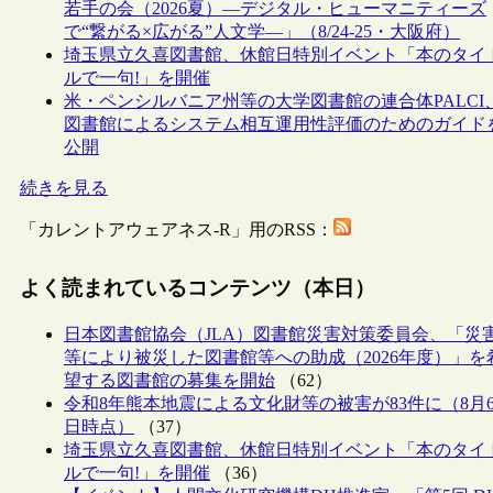
若手の会（2026夏）―デジタル・ヒューマニティーズ
で“繋がる×広がる”人文学―」（8/24-25・大阪府）
埼玉県立久喜図書館、休館日特別イベント「本のタイ
ルで一句!」を開催
米・ペンシルバニア州等の大学図書館の連合体PALCI
図書館によるシステム相互運用性評価のためのガイド
公開
続きを見る
「カレントアウェアネス-R」用のRSS：
よく読まれているコンテンツ（本日）
日本図書館協会（JLA）図書館災害対策委員会、「災
等により被災した図書館等への助成（2026年度）」を
望する図書館の募集を開始
（62）
令和8年熊本地震による文化財等の被害が83件に（8月
日時点）
（37）
埼玉県立久喜図書館、休館日特別イベント「本のタイ
ルで一句!」を開催
（36）