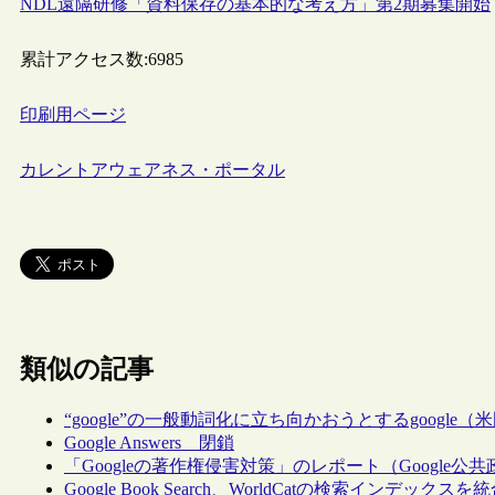
NDL遠隔研修「資料保存の基本的な考え方」第2期募集開始
累計アクセス数:
6985
印刷用ページ
カレントアウェアネス・ポータル
類似の記事
“google”の一般動詞化に立ち向かおうとするgoogle（
Google Answers 閉鎖
「Googleの著作権侵害対策」のレポート（Google公共政策部の
Google Book Search、WorldCatの検索インデックスを