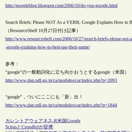
http://googleblog.blogspot.com/2006/10/do-you-google.html
Search Briefs: Please NOT As a VERB, Google Explains How to 
（ResourceShelf 10月27日付け記事）
http://www.resourceshelf.com/2006/10/27/search-briefs-please-not-a
-google-explains-how-to-best-use-their-name/
参考：
“google”の一般動詞化に立ち向かおうとするgoogle（米国）
http://www.dap.ndl.go.jp/ca/modules/car/index.php?p=2093
“google”，ついにここにも「新」出！
http://www.dap.ndl.go.jp/ca/modules/car/index.php?p=1844
カレントアウェアネス-R
米国
Google
ScirusとCrossRefが提携