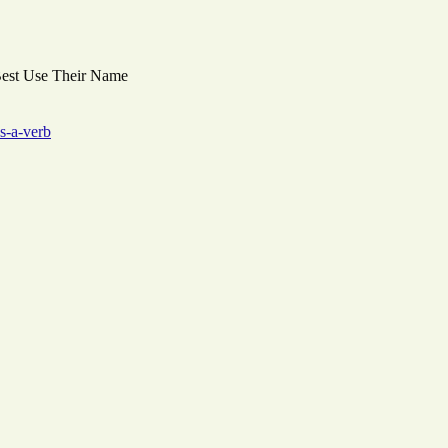
Best Use Their Name
s-a-verb