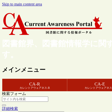
Skip to main content area
図書館界、図書館情報学に関
す。
メインメニュー
CA-R
CA-E
カレントアウェアネス-R
カレントアウェアネス
検索フォーム
詳細検索