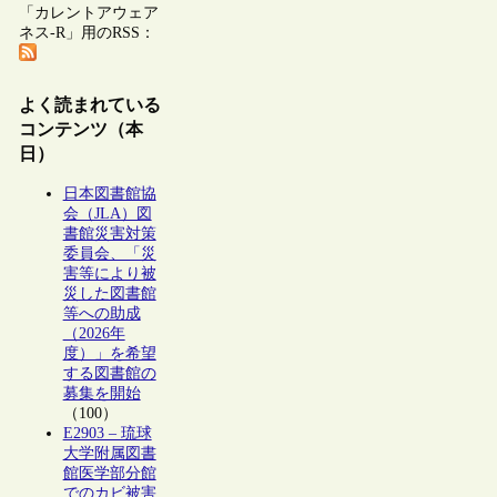
「カレントアウェア
ネス-R」用のRSS：
よく読まれている
コンテンツ（本
日）
日本図書館協
会（JLA）図
書館災害対策
委員会、「災
害等により被
災した図書館
等への助成
（2026年
度）」を希望
する図書館の
募集を開始
（100）
E2903 – 琉球
大学附属図書
館医学部分館
でのカビ被害