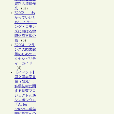
資料の清掃作
業
（82）
E2902 – 「わ
かっていいと
も!」：ラーニ
ング・コモン
ズにおける学
際交流支援企
画
（6）
E2904 – フラ
ンスの図書館
等のためのア
クセシビリテ
ィ・ガイド
（4）
【イベント】
国立国会図書
館（NDL）、
科学技術に関
する調査プロ
ジェクト2026
シンポジウム
「AI for
Science―科学
技術政策への