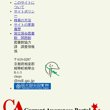
このサイトに
ついて
サイトポリシ
ー
検索の方法
サイトの更新
履歴
国立国会図書
館 関西館
図書館協力
課 調査情報
係
〒619-0287
京都府相楽郡
精華町精華台
8-1-3
chojo