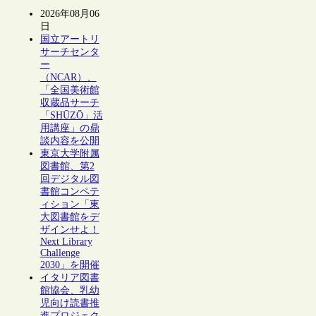
2026年08月06
日
国立アートリ
サーチセンタ
ー
（NCAR）、
「全国美術館
収蔵品サーチ
「SHŪZŌ」活
用講座」の鼎
談内容を公開
東京大学附属
図書館、第2
回デジタル図
書館コンペテ
ィション「東
大図書館をデ
ザインせよ！
Next Library
Challenge
2030」を開催
イタリア図書
館協会、乳幼
児向け読書推
進プロジェク