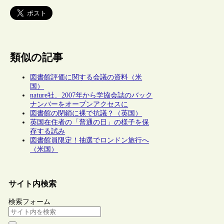
類似の記事
図書館評価に関する会議の資料（米
国）
nature社、2007年から学協会誌のバック
ナンバーをオープンアクセスに
図書館の閉鎖に裸で抗議？（英国）
英国在住者の「普通の日」の様子を保
存する試み
図書館員限定！抽選でロンドン旅行へ
（米国）
サイト内検索
検索フォーム