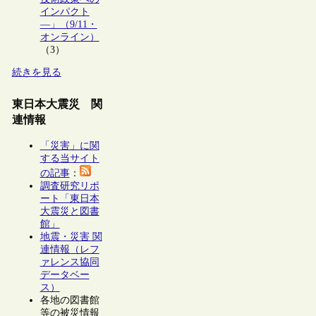
インパクト
―」（9/11・
オンライン）
（3）
続きを見る
東日本大震災 関
連情報
「災害」に関
する当サイト
の記事
：
調査研究リポ
ート「東日本
大震災と図書
館」
地震・災害 関
連情報（レフ
ァレンス協同
データベー
ス）
各地の図書館
等の被災情報