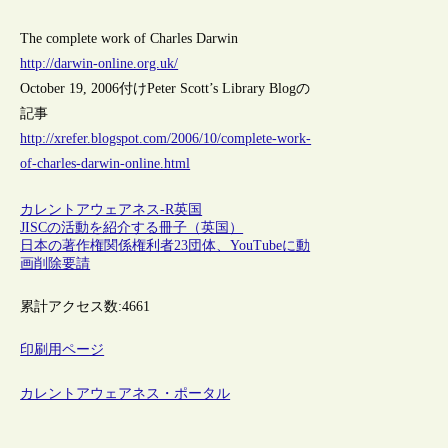
The complete work of Charles Darwin
http://darwin-online.org.uk/
October 19, 2006付けPeter Scott’s Library Blogの
記事
http://xrefer.blogspot.com/2006/10/complete-work-
of-charles-darwin-online.html
カレントアウェアネス-R
英国
JISCの活動を紹介する冊子（英国）
日本の著作権関係権利者23団体、YouTubeに動
画削除要請
累計アクセス数:
4661
印刷用ページ
カレントアウェアネス・ポータル