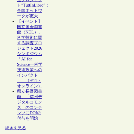
ト“TuttInLibro”：
全国ネットワ
ークが拡大
【イベント】
国立国会図書
館（NDL）、
科学技術に関
する調査プロ
ジェクト2026
シンポジウム
「AI for
Science―科学
技術政策への
インパクト
―」（9/11・
オンライン）
県立長野図書
館、「信州デ
ジタルコモン
ズ」のコンテ
ンツにDOIの
付与を開始
続きを見る