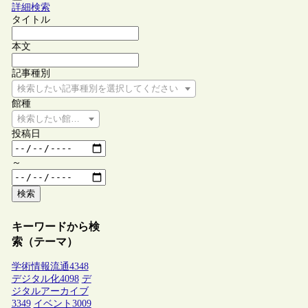
詳細検索
タイトル
本文
記事種別
検索したい記事種別を選択してください
館種
検索したい館種を選択してください
投稿日
～
検索
キーワードから検
索（テーマ）
学術情報流通
4348
デジタル化
4098
デ
ジタルアーカイブ
3349
イベント
3009