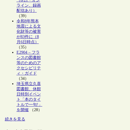
（8/21・オン
ライン、録画
配信あり）
（39）
令和8年熊本
地震による文
化財等の被害
が83件に（8
月6日時点）
（35）
E2904 – フラ
ンスの図書館
等のためのア
クセシビリテ
ィ・ガイド
（34）
埼玉県立久喜
図書館、休館
日特別イベン
ト「本のタイ
トルで一句!」
を開催
（28）
続きを見る