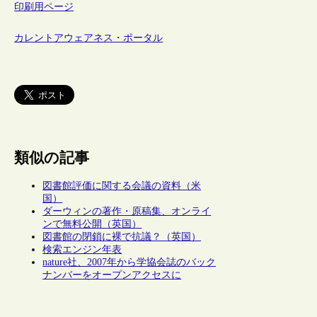
印刷用ページ
カレントアウェアネス・ポータル
類似の記事
図書館評価に関する会議の資料（米
国）
ダーウィンの著作・原稿集、オンライ
ンで無料公開（英国）
図書館の閉鎖に裸で抗議？（英国）
検索エンジン年表
nature社、2007年から学協会誌のバック
ナンバーをオープンアクセスに