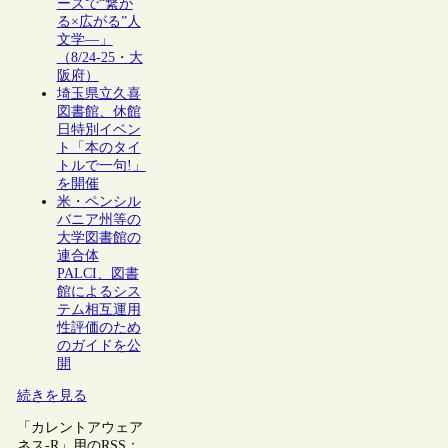
ーズで“繋が
る×広がる”人
文学―」
（8/24-25・大
阪府）
埼玉県立久喜
図書館、休館
日特別イベン
ト「本のタイ
トルで一句!」
を開催
米・ペンシル
バニア州等の
大学図書館の
連合体
PALCI、図書
館によるシス
テム相互運用
性評価のため
のガイドを公
開
続きを見る
「カレントアウェア
ネス-R」用のRSS：