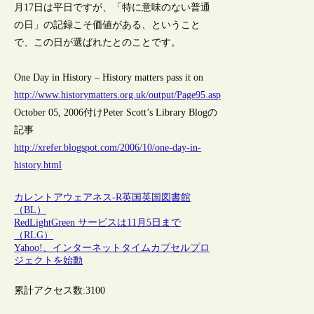
月17日は平日ですが、「特に意味のない普通
の日」の記録こそ価値がある、ということ
で、この日が選ばれたとのことです。
One Day in History – History matters pass it on
http://www.historymatters.org.uk/output/Page95.asp
October 05, 2006付けPeter Scott’s Library Blogの
記事
http://xrefer.blogspot.com/2006/10/one-day-in-
history.html
カレントアウェアネス-R
英国
英国図書館
（BL）
RedLightGreen サービスは11月5日まで
（RLG）
Yahoo!、インターネットタイムカプセルプロ
ジェクトを始動
累計アクセス数:
3100