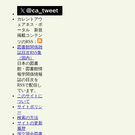
カレントアウ
ェアネス・ポ
ータル 新規
掲載コンテン
ツのRSS：
図書館関係雑
誌目次RSS集
（国内）
日本の図書
館・図書館情
報学関係情報
誌の目次を
RSSで配信し
ています。
このサイトに
ついて
サイトポリシ
ー
検索の方法
サイトの更新
履歴
国立国会図書