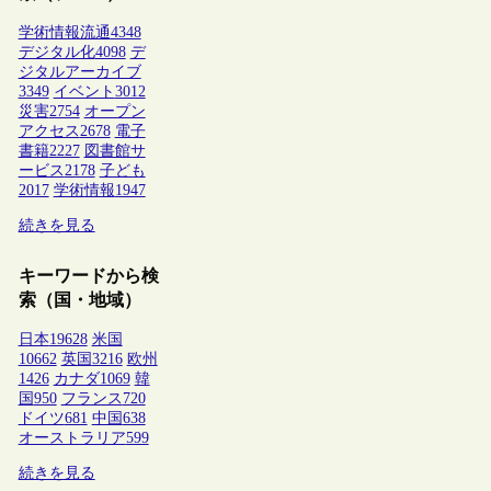
学術情報流通
4348
デジタル化
4098
デ
ジタルアーカイブ
3349
イベント
3012
災害
2754
オープン
アクセス
2678
電子
書籍
2227
図書館サ
ービス
2178
子ども
2017
学術情報
1947
続きを見る
キーワードから検
索（国・地域）
日本
19628
米国
10662
英国
3216
欧州
1426
カナダ
1069
韓
国
950
フランス
720
ドイツ
681
中国
638
オーストラリア
599
続きを見る