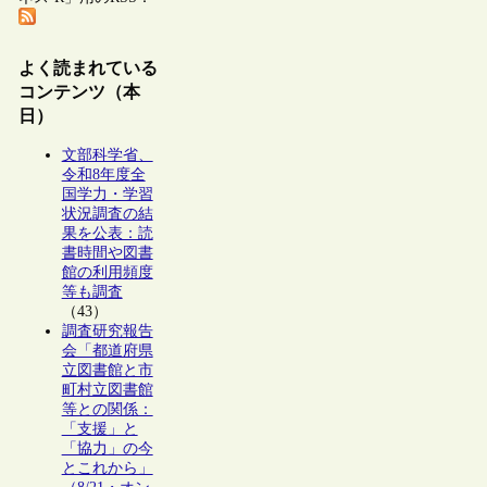
よく読まれている
コンテンツ（本
日）
文部科学省、
令和8年度全
国学力・学習
状況調査の結
果を公表：読
書時間や図書
館の利用頻度
等も調査
（43）
調査研究報告
会「都道府県
立図書館と市
町村立図書館
等との関係：
「支援」と
「協力」の今
とこれから」