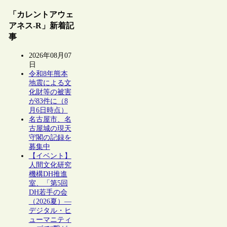
「カレントアウェ
アネス-R」新着記
事
2026年08月07
日
令和8年熊本
地震による文
化財等の被害
が83件に（8
月6日時点）
名古屋市、名
古屋城の現天
守閣の記録を
募集中
【イベント】
人間文化研究
機構DH推進
室、「第5回
DH若手の会
（2026夏）―
デジタル・ヒ
ューマニティ