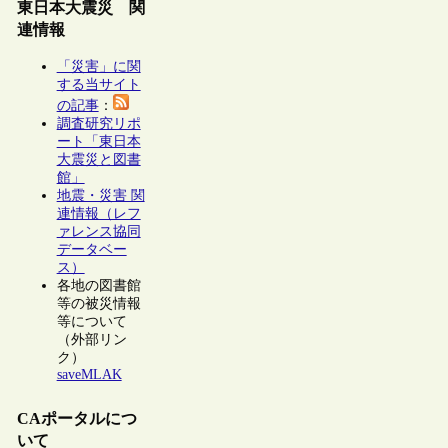
東日本大震災 関
連情報
「災害」に関
する当サイト
の記事
：
調査研究リポ
ート「東日本
大震災と図書
館」
地震・災害 関
連情報（レフ
ァレンス協同
データベー
ス）
各地の図書館
等の被災情報
等について
（外部リン
ク）
saveMLAK
CAポータルにつ
いて