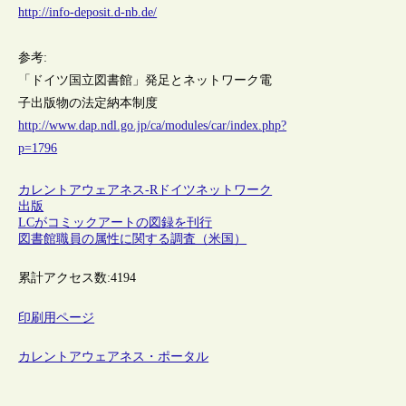
http://info-deposit.d-nb.de/
参考:
「ドイツ国立図書館」発足とネットワーク電
子出版物の法定納本制度
http://www.dap.ndl.go.jp/ca/modules/car/index.php?
p=1796
カレントアウェアネス-R
ドイツ
ネットワーク
出版
LCがコミックアートの図録を刊行
図書館職員の属性に関する調査（米国）
累計アクセス数:
4194
印刷用ページ
カレントアウェアネス・ポータル