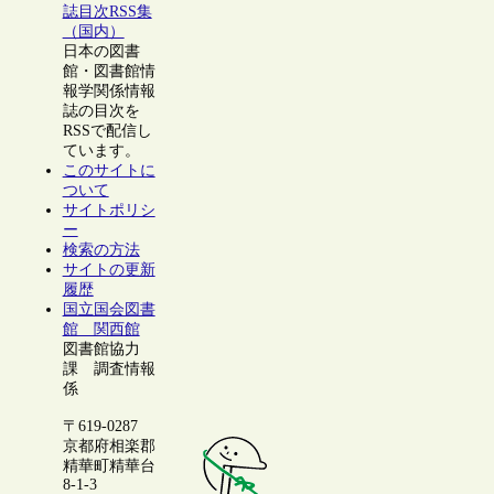
誌目次RSS集
（国内）
日本の図書
館・図書館情
報学関係情報
誌の目次を
RSSで配信し
ています。
このサイトに
ついて
サイトポリシ
ー
検索の方法
サイトの更新
履歴
国立国会図書
館 関西館
図書館協力
課 調査情報
係
〒619-0287
京都府相楽郡
精華町精華台
8-1-3