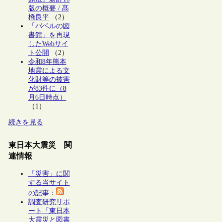
版の概要 / 髙
橋良平
（2）
「バベルの図
書館」を再現
したWebサイ
ト公開
（2）
令和8年熊本
地震による文
化財等の被害
が83件に（8
月6日時点）
（1）
続きを見る
東日本大震災 関
連情報
「災害」に関
する当サイト
の記事
：
調査研究リポ
ート「東日本
大震災と図書