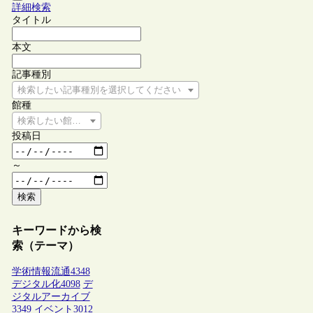
詳細検索
タイトル
本文
記事種別
検索したい記事種別を選択してください
館種
検索したい館種を選択してください
投稿日
～
検索
キーワードから検
索（テーマ）
学術情報流通
4348
デジタル化
4098
デ
ジタルアーカイブ
3349
イベント
3012