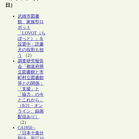
日）
武雄市図書
館、家族型ロ
ボット
「LOVOT（ら
ぼっと）」を
設置中：読書
犬の役割も担
う
（2）
調査研究報告
会「都道府県
立図書館と市
町村立図書館
等との関係：
「支援」と
「協力」の今
とこれから」
（8/21・オン
ライン、録画
配信あり）
（2）
CA1850 –
『日本十進分
類法』新訂10