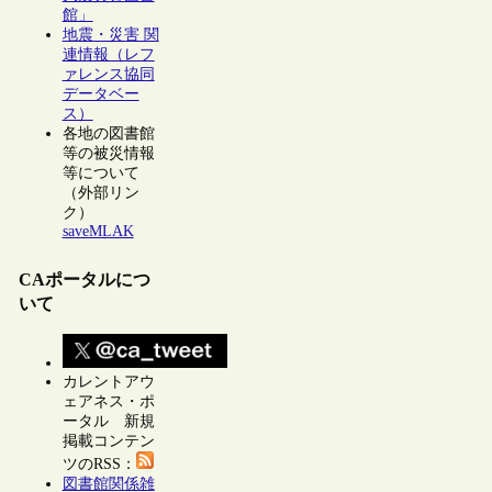
館」
地震・災害 関
連情報（レフ
ァレンス協同
データベー
ス）
各地の図書館
等の被災情報
等について
（外部リン
ク）
saveMLAK
CAポータルにつ
いて
カレントアウ
ェアネス・ポ
ータル 新規
掲載コンテン
ツのRSS：
図書館関係雑