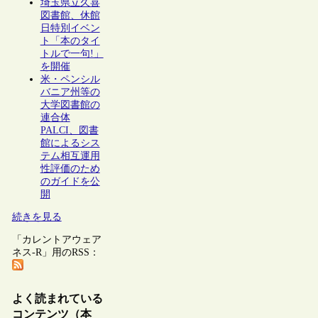
埼玉県立久喜
図書館、休館
日特別イベン
ト「本のタイ
トルで一句!」
を開催
米・ペンシル
バニア州等の
大学図書館の
連合体
PALCI、図書
館によるシス
テム相互運用
性評価のため
のガイドを公
開
続きを見る
「カレントアウェア
ネス-R」用のRSS：
よく読まれている
コンテンツ（本