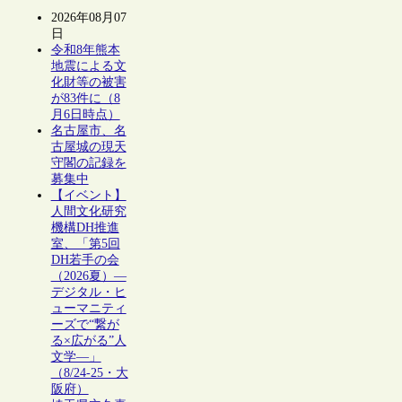
2026年08月07
日
令和8年熊本
地震による文
化財等の被害
が83件に（8
月6日時点）
名古屋市、名
古屋城の現天
守閣の記録を
募集中
【イベント】
人間文化研究
機構DH推進
室、「第5回
DH若手の会
（2026夏）―
デジタル・ヒ
ューマニティ
ーズで“繋が
る×広がる”人
文学―」
（8/24-25・大
阪府）