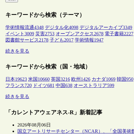
キーワードから検索（テーマ）
学術情報流通
4348
デジタル化
4098
デジタルアーカイブ
3349
イベント
3009
災害
2753
オープンアクセス
2678
電子書籍
2227
図書館サービス
2178
子ども
2017
学術情報
1947
続きを見る
キーワードから検索（国・地域）
日本
19623
米国
10660
英国
3216
欧州
1426
カナダ
1069
韓国
950
フランス
720
ドイツ
681
中国
638
オーストラリア
599
続きを見る
「カレントアウェアネス-R」新着記事
2026年08月06日
国立アートリサーチセンター（NCAR）、「全国美術