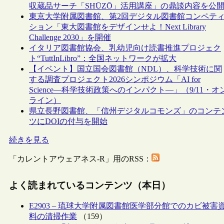
収蔵品サーチ「SHŪZŌ」活用講座」の鼎談内容を公
東京大学附属図書館、第2回デジタル図書館コンペテ
ション「東大図書館をデザインせよ！Next Library
Challenge 2030」を開催
イタリア図書館協会、乳幼児向け読書推進プロジェク
ト“TuttInLibro”：全国ネットワークが拡大
【イベント】国立国会図書館（NDL）、科学技術に関
する調査プロジェクト2026シンポジウム「AI for
Science―科学技術政策へのインパクト―」（9/11・オ
ライン）
県立長野図書館、「信州デジタルコモンズ」のコンテ
ツにDOIの付与を開始
続きを見る
「カレントアウェアネス-R」用のRSS：
よく読まれているコンテンツ（本日）
E2903 – 琉球大学附属図書館医学部分館でのカビ被害
料の清掃作業
（159）