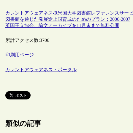
カレントアウェアネス-R
米国
大学図書館
レファレンスサー
図書館を通じた発展途上国育成のためのプラン：2006-2007
英国王立協会、論文アーカイブを11月末まで無料公開
累計アクセス数:
3706
印刷用ページ
カレントアウェアネス・ポータル
類似の記事