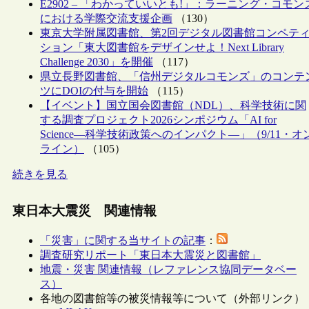
E2902 – 「わかっていいとも!」：ラーニング・コモン
における学際交流支援企画
（130）
東京大学附属図書館、第2回デジタル図書館コンペテ
ション「東大図書館をデザインせよ！Next Library
Challenge 2030」を開催
（117）
県立長野図書館、「信州デジタルコモンズ」のコンテ
ツにDOIの付与を開始
（115）
【イベント】国立国会図書館（NDL）、科学技術に関
する調査プロジェクト2026シンポジウム「AI for
Science―科学技術政策へのインパクト―」（9/11・オ
ライン）
（105）
続きを見る
東日本大震災 関連情報
「災害」に関する当サイトの記事
：
調査研究リポート「東日本大震災と図書館」
地震・災害 関連情報（レファレンス協同データベー
ス）
各地の図書館等の被災情報等について（外部リンク）