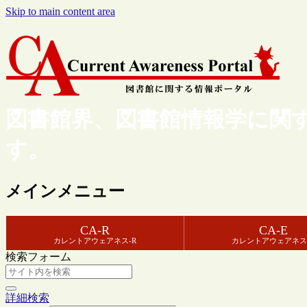
Skip to main content area
図書館界、図書館情報学に関
す。
メインメニュー
CA-R
CA-E
カレントアウェアネス-R
カレントアウェアネス
検索フォーム
詳細検索