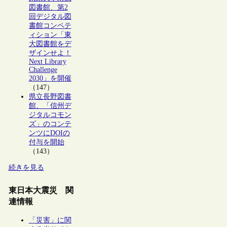
図書館、第2
回デジタル図
書館コンペテ
ィション「東
大図書館をデ
ザインせよ！
Next Library
Challenge
2030」を開催
（147）
県立長野図書
館、「信州デ
ジタルコモン
ズ」のコンテ
ンツにDOIの
付与を開始
（143）
続きを見る
東日本大震災 関
連情報
「災害」に関