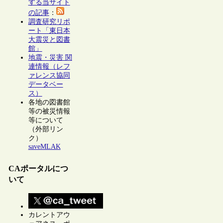
する当サイト
の記事
：
調査研究リポ
ート「東日本
大震災と図書
館」
地震・災害 関
連情報（レフ
ァレンス協同
データベー
ス）
各地の図書館
等の被災情報
等について
（外部リン
ク）
saveMLAK
CAポータルにつ
いて
カレントアウ