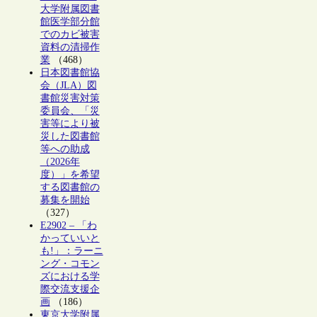
大学附属図書
館医学部分館
でのカビ被害
資料の清掃作
業
（468）
日本図書館協
会（JLA）図
書館災害対策
委員会、「災
害等により被
災した図書館
等への助成
（2026年
度）」を希望
する図書館の
募集を開始
（327）
E2902 – 「わ
かっていいと
も!」：ラーニ
ング・コモン
ズにおける学
際交流支援企
画
（186）
東京大学附属