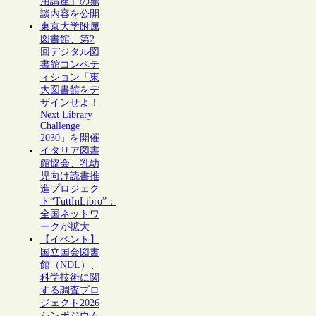
用講座」の鼎
談内容を公開
東京大学附属
図書館、第2
回デジタル図
書館コンペテ
ィション「東
大図書館をデ
ザインせよ！
Next Library
Challenge
2030」を開催
イタリア図書
館協会、乳幼
児向け読書推
進プロジェク
ト“TuttInLibro”：
全国ネットワ
ークが拡大
【イベント】
国立国会図書
館（NDL）、
科学技術に関
する調査プロ
ジェクト2026
シンポジウム