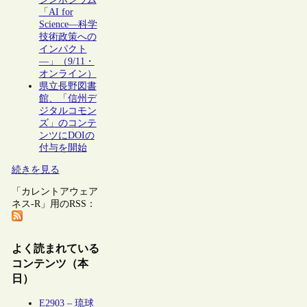
「AI for
Science―科学
技術政策への
インパクト
―」（9/11・
オンライン）
県立長野図書
館、「信州デ
ジタルコモン
ズ」のコンテ
ンツにDOIの
付与を開始
続きを見る
「カレントアウェア
ネス-R」用のRSS：
よく読まれている
コンテンツ（本
日）
E2903 – 琉球