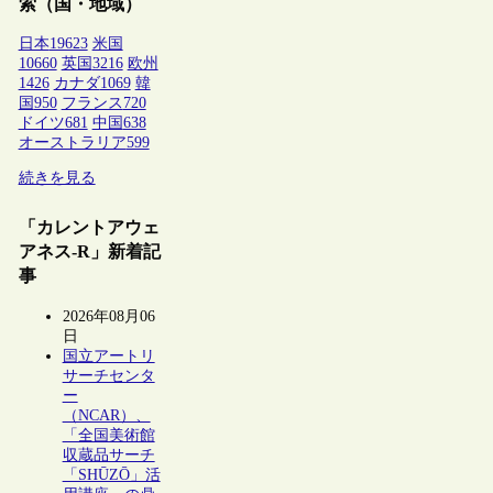
索（国・地域）
日本
19623
米国
10660
英国
3216
欧州
1426
カナダ
1069
韓
国
950
フランス
720
ドイツ
681
中国
638
オーストラリア
599
続きを見る
「カレントアウェ
アネス-R」新着記
事
2026年08月06
日
国立アートリ
サーチセンタ
ー
（NCAR）、
「全国美術館
収蔵品サーチ
「SHŪZŌ」活