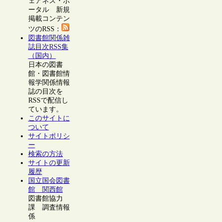
ェアネス・ポ
ータル 新規
掲載コンテン
ツのRSS：
図書館関係雑
誌目次RSS集
（国内）
日本の図書
館・図書館情
報学関係情報
誌の目次を
RSSで配信し
ています。
このサイトに
ついて
サイトポリシ
ー
検索の方法
サイトの更新
履歴
国立国会図書
館 関西館
図書館協力
課 調査情報
係