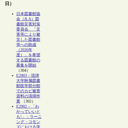
日）
日本図書館協
会（JLA）図
書館災害対策
委員会、「災
害等により被
災した図書館
等への助成
（2026年
度）」を希望
する図書館の
募集を開始
（304）
E2903 – 琉球
大学附属図書
館医学部分館
でのカビ被害
資料の清掃作
業
（302）
E2902 – 「わ
かっていいと
も!」：ラーニ
ング・コモン
ズにおける学