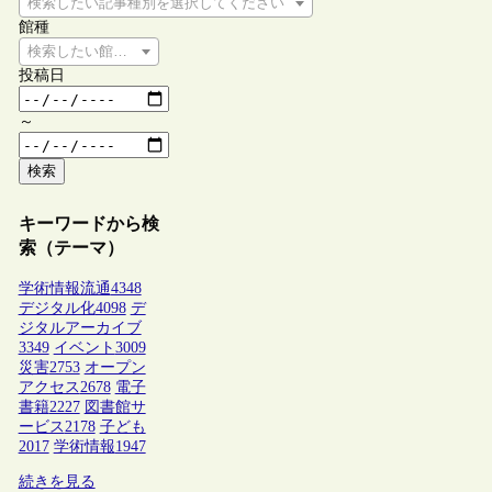
検索したい記事種別を選択してください
館種
検索したい館種を選択してください
投稿日
～
検索
キーワードから検
索（テーマ）
学術情報流通
4348
デジタル化
4098
デ
ジタルアーカイブ
3349
イベント
3009
災害
2753
オープン
アクセス
2678
電子
書籍
2227
図書館サ
ービス
2178
子ども
2017
学術情報
1947
続きを見る