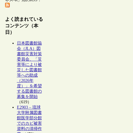
よく読まれている
コンテンツ（本
日）
日本図書館協
会（JLA）図
書館災害対策
委員会、「災
害等により被
災した図書館
等への助成
（2026年
度）」を希望
する図書館の
募集を開始
（619）
E2903 – 琉球
大学附属図書
館医学部分館
でのカビ被害
資料の清掃作