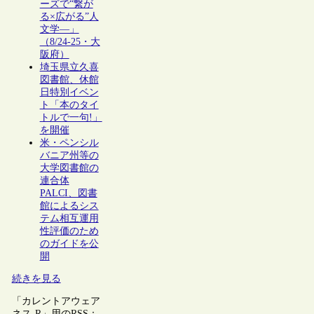
ーズで“繋が
る×広がる”人
文学―」
（8/24-25・大
阪府）
埼玉県立久喜
図書館、休館
日特別イベン
ト「本のタイ
トルで一句!」
を開催
米・ペンシル
バニア州等の
大学図書館の
連合体
PALCI、図書
館によるシス
テム相互運用
性評価のため
のガイドを公
開
続きを見る
「カレントアウェア
ネス-R」用のRSS：