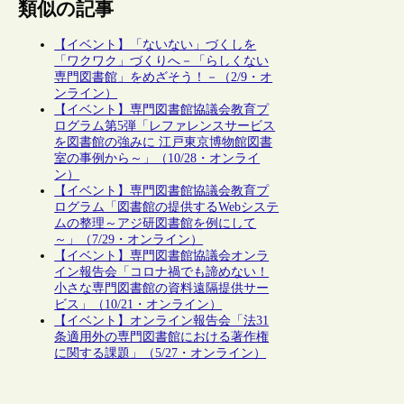
類似の記事
【イベント】「ないない」づくしを
「ワクワク」づくりへ－「らしくない
専門図書館」をめざそう！－（2/9・オ
ンライン）
【イベント】専門図書館協議会教育プ
ログラム第5弾「レファレンスサービス
を図書館の強みに 江戸東京博物館図書
室の事例から～」（10/28・オンライ
ン）
【イベント】専門図書館協議会教育プ
ログラム「図書館の提供するWebシステ
ムの整理～アジ研図書館を例にして
～」（7/29・オンライン）
【イベント】専門図書館協議会オンラ
イン報告会「コロナ禍でも諦めない！
小さな専門図書館の資料遠隔提供サー
ビス」（10/21・オンライン）
【イベント】オンライン報告会「法31
条適用外の専門図書館における著作権
に関する課題」（5/27・オンライン）