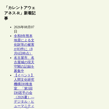
「カレントアウェ
アネス-R」新着記
事
2026年08月07
日
令和8年熊本
地震による文
化財等の被害
が83件に（8
月6日時点）
名古屋市、名
古屋城の現天
守閣の記録を
募集中
【イベント】
人間文化研究
機構DH推進
室、「第5回
DH若手の会
（2026夏）―
デジタル・ヒ
ューマニティ