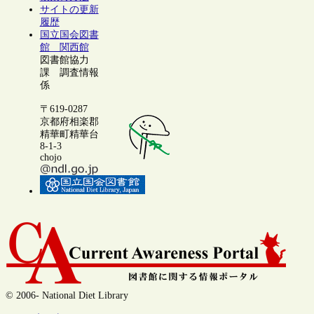
サイトの更新
履歴
国立国会図書
館 関西館
図書館協力
課 調査情報
係
〒619-0287
京都府相楽郡
精華町精華台
8-1-3
chojo
© 2006- National Diet Library