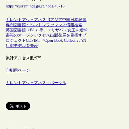
https://current.ndl.go.jp/node/46716
カレントアウェアネス-R
アジア
中国
日本
韓国
専門図書館
イベント
レファレンス
情報検索
英国図書館（BL）等、エリザベス女王を追悼
書籍のオープンアクセス出版発展を目指すプ
ロジェクトCOPIM、“Open Book Collective”の
組織モデルを発表
累計アクセス数:
975
印刷用ページ
カレントアウェアネス・ポータル