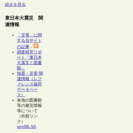
続きを見る
東日本大震災 関
連情報
「災害」に関
する当サイト
の記事
：
調査研究リポ
ート「東日本
大震災と図書
館」
地震・災害 関
連情報（レフ
ァレンス協同
データベー
ス）
各地の図書館
等の被災情報
等について
（外部リン
ク）
saveMLAK