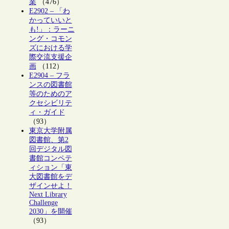
業
（476）
E2902 – 「わ
かっていいと
も!」：ラーニ
ング・コモン
ズにおける学
際交流支援企
画
（112）
E2904 – フラ
ンスの図書館
等のためのア
クセシビリテ
ィ・ガイド
（93）
東京大学附属
図書館、第2
回デジタル図
書館コンペテ
ィション「東
大図書館をデ
ザインせよ！
Next Library
Challenge
2030」を開催
（93）