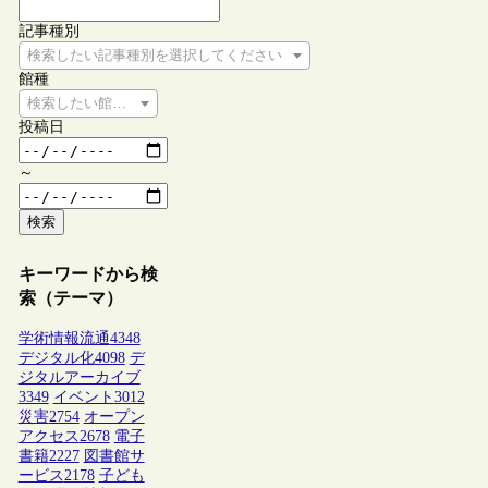
記事種別
検索したい記事種別を選択してください
館種
検索したい館種を選択してください
投稿日
～
検索
キーワードから検
索（テーマ）
学術情報流通
4348
デジタル化
4098
デ
ジタルアーカイブ
3349
イベント
3012
災害
2754
オープン
アクセス
2678
電子
書籍
2227
図書館サ
ービス
2178
子ども