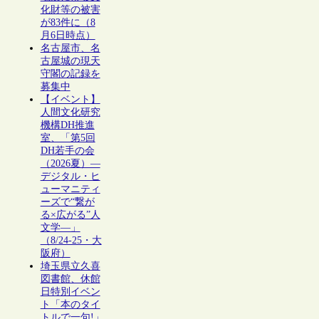
化財等の被害
が83件に（8
月6日時点）
名古屋市、名
古屋城の現天
守閣の記録を
募集中
【イベント】
人間文化研究
機構DH推進
室、「第5回
DH若手の会
（2026夏）―
デジタル・ヒ
ューマニティ
ーズで“繋が
る×広がる”人
文学―」
（8/24-25・大
阪府）
埼玉県立久喜
図書館、休館
日特別イベン
ト「本のタイ
トルで一句!」