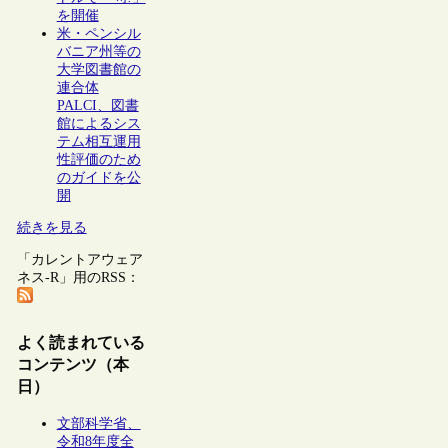
を開催
米・ペンシル
バニア州等の
大学図書館の
連合体
PALCI、図書
館によるシス
テム相互運用
性評価のため
のガイドを公
開
続きを見る
「カレントアウェア
ネス-R」用のRSS：
よく読まれている
コンテンツ（本
日）
文部科学省、
令和8年度全