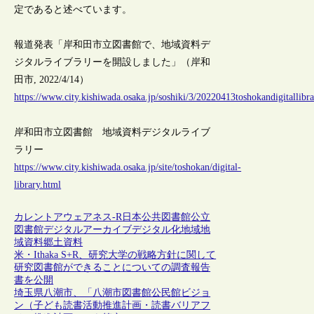
定であると述べています。
報道発表「岸和田市立図書館で、地域資料デ
ジタルライブラリーを開設しました」（岸和
田市, 2022/4/14）
https://www.city.kishiwada.osaka.jp/soshiki/3/20220413toshokandigitallibr
岸和田市立図書館 地域資料デジタルライブ
ラリー
https://www.city.kishiwada.osaka.jp/site/toshokan/digital-
library.html
カレントアウェアネス-R
日本
公共図書館
公立
図書館
デジタルアーカイブ
デジタル化
地域
地
域資料
郷土資料
米・Ithaka S+R、研究大学の戦略方針に関して
研究図書館ができることについての調査報告
書を公開
埼玉県八潮市、「八潮市図書館公民館ビジョ
ン（子ども読書活動推進計画・読書バリアフ