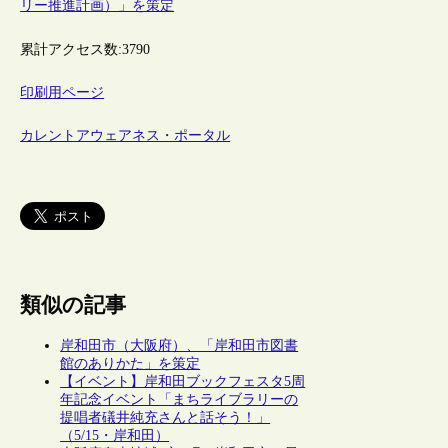
リー推進計画）」を策定
累計アクセス数:
3790
印刷用ページ
カレントアウェアネス・ポータル
類似の記事
岸和田市（大阪府）、「岸和田市図書
館のありかた」を策定
【イベント】岸和田ブックフェスタ5周
年記念イベント「まちライブラリーの
提唱者礒井純充さんと話そう！」
（5/15・岸和田）