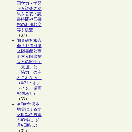
国学力・学習
状況調査の結
果を公表：読
書時間や図書
館の利用頻度
等も調査
（37）
調査研究報告
会「都道府県
立図書館と市
町村立図書館
等との関係：
「支援」と
「協力」の今
とこれから」
（8/21・オン
ライン、録画
配信あり）
（33）
令和8年熊本
地震による文
化財等の被害
が83件に（8
月6日時点）
（31）