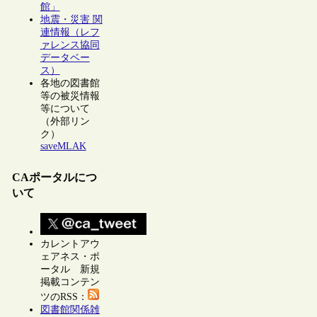
館」
地震・災害 関
連情報（レフ
ァレンス協同
データベー
ス）
各地の図書館
等の被災情報
等について
（外部リン
ク）
saveMLAK
CAポータルにつ
いて
カレントアウ
ェアネス・ポ
ータル 新規
掲載コンテン
ツのRSS：
図書館関係雑