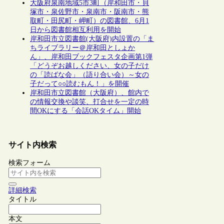
大阪府泉南地域5市3町（岸和田市・貝
塚市・泉佐野市・泉南市・阪南市・熊
取町・田尻町・岬町）の図書館、6月1
日から図書館相互利用を開始
岸和田市立図書館(大阪府)内設置の「ま
ちライブラリー＠岸和田としょか
ん」、岸和田ブックフェスタ企画第1弾
「どうぞお越しください、女の子だけ
の「読ばな会」（語り合い会）～女の
子だって○○読むもん！」を開催
岸和田市立図書館（大阪府）、館内で
の情報交換や談笑、打合せを一定の時
間OKにする「会話OKタイム」開始
サイト内検索
検索フォーム
詳細検索
タイトル
本文