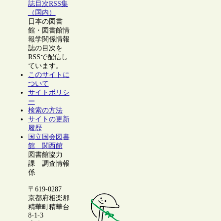
誌目次RSS集
（国内）
日本の図書
館・図書館情
報学関係情報
誌の目次を
RSSで配信し
ています。
このサイトに
ついて
サイトポリシ
ー
検索の方法
サイトの更新
履歴
国立国会図書
館 関西館
図書館協力
課 調査情報
係
〒619-0287
京都府相楽郡
精華町精華台
8-1-3