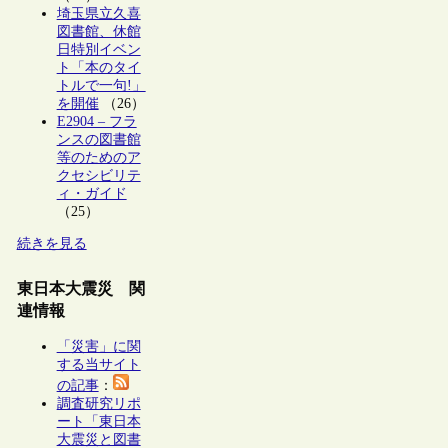
埼玉県立久喜
図書館、休館
日特別イベン
ト「本のタイ
トルで一句!」
を開催
（26）
E2904 – フラ
ンスの図書館
等のためのア
クセシビリテ
ィ・ガイド
（25）
続きを見る
東日本大震災 関
連情報
「災害」に関
する当サイト
の記事
：
調査研究リポ
ート「東日本
大震災と図書