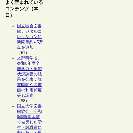
よく読まれている
コンテンツ（本
日）
国立国会図書
館デジタルコ
レクションに
新聞等約4.5万
点を追加
（61）
文部科学省、
令和8年度全
国学力・学習
状況調査の結
果を公表：読
書時間や図書
館の利用頻度
等も調査
（58）
国立大学図書
館協会、令和
8年熊本地震
で被災した学
生・教職員に
向けた、同協