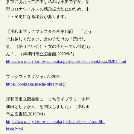
参加にあたっての申し込みは不要ですが、新
型コロナウイルスの感染拡大防止のため、中
止・変更になる場合があります。
【岸和田ブックフェスタ企画第1弾】 「どう
ぞお越しください、女の子だけの「読ばな
会」（語り合い会）～女の子だって○○読むも
ん！」（岸和田市立図書館,2020/9/5）
https://www.city.kishiwada.osaka.jp/site/toshokan/bookfesta20201.html
ブックフェスタジャパン2020
https://bookfesta.machi-library.org/
岸和田市立図書館に「まちライブラリー＠岸
和田としょかん」を開設しました」（岸和田
市立図書館,2019/9/4）
https://www.city.kishiwada.osaka.jp/site/toshokan/macilib-
kishi.html