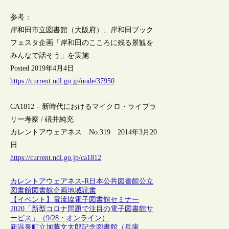
参考：
岸和田市立図書館（大阪府）、岸和田ブック
フェスタ企画「岸和田のこころに残る景観を
みんなで話そう」を実施
Posted 2019年4月4日
https://current.ndl.go.jp/node/37950
CA1812 – 新時代におけるマイクロ・ライブラ
リー考察 / 礒井純充
カレントアウェアネス No.319 2014年3月20
日
https://current.ndl.go.jp/ca1812
カレントアウェアネス-R
日本
公共図書館
公立
図書館
図書館
企画
地域
読書
【イベント】電流協電子図書館セミナー
2020「新型コロナ問題で注目の電子図書館サ
ービス」（9/28・オンライン）
新温泉町立加藤文太郎記念図書館（兵庫