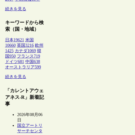
続きを見る
キーワードから検
索（国・地域）
日本
19621
米国
10660
英国
3216
欧州
1425
カナダ
1069
韓
国
950
フランス
719
ドイツ
681
中国
638
オーストラリア
599
続きを見る
「カレントアウェ
アネス-R」新着記
事
2026年08月06
日
国立アートリ
サーチセンタ