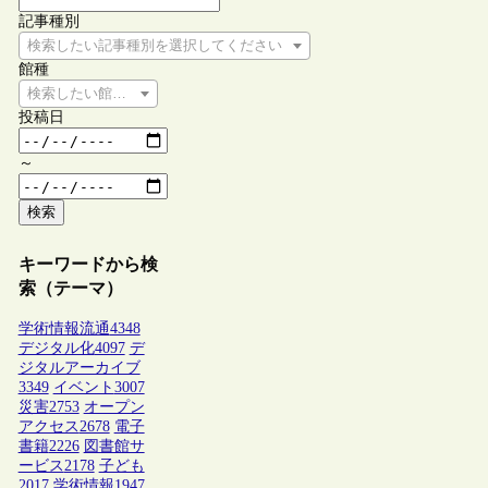
記事種別
検索したい記事種別を選択してください
館種
検索したい館種を選択してください
投稿日
～
検索
キーワードから検
索（テーマ）
学術情報流通
4348
デジタル化
4097
デ
ジタルアーカイブ
3349
イベント
3007
災害
2753
オープン
アクセス
2678
電子
書籍
2226
図書館サ
ービス
2178
子ども
2017
学術情報
1947