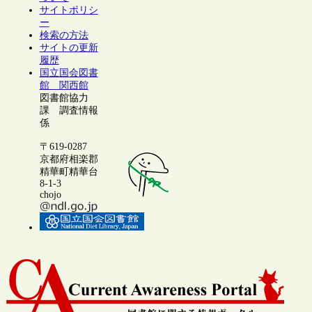
サイトポリシ
ー
検索の方法
サイトの更新
履歴
国立国会図書
館 関西館
図書館協力
課 調査情報
係
〒619-0287
京都府相楽郡
精華町精華台
8-1-3
chojo