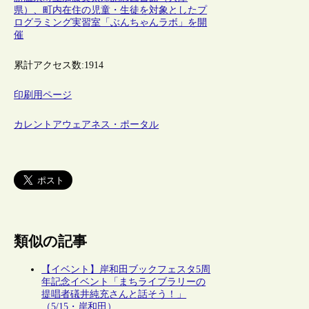
県）、町内在住の児童・生徒を対象としたプ
ログラミング実習室「ぶんちゃんラボ」を開
催
累計アクセス数:
1914
印刷用ページ
カレントアウェアネス・ポータル
類似の記事
【イベント】岸和田ブックフェスタ5周
年記念イベント「まちライブラリーの
提唱者礒井純充さんと話そう！」
（5/15・岸和田）