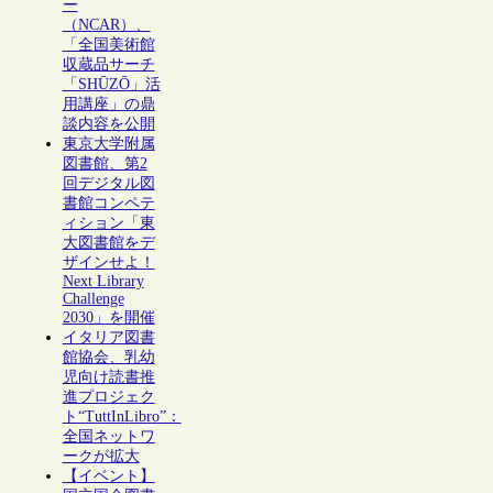
ー
（NCAR）、
「全国美術館
収蔵品サーチ
「SHŪZŌ」活
用講座」の鼎
談内容を公開
東京大学附属
図書館、第2
回デジタル図
書館コンペテ
ィション「東
大図書館をデ
ザインせよ！
Next Library
Challenge
2030」を開催
イタリア図書
館協会、乳幼
児向け読書推
進プロジェク
ト“TuttInLibro”：
全国ネットワ
ークが拡大
【イベント】