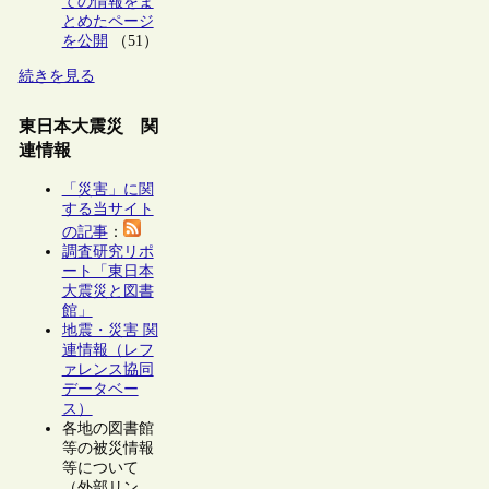
ての情報をま
とめたページ
を公開
（51）
続きを見る
東日本大震災 関
連情報
「災害」に関
する当サイト
の記事
：
調査研究リポ
ート「東日本
大震災と図書
館」
地震・災害 関
連情報（レフ
ァレンス協同
データベー
ス）
各地の図書館
等の被災情報
等について
（外部リン