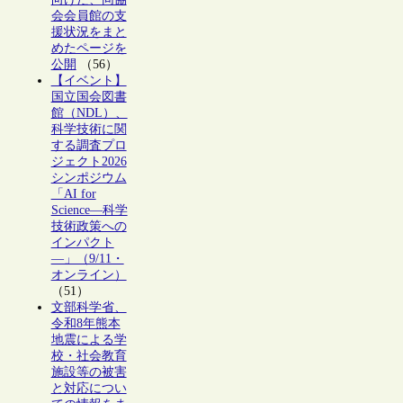
会会員館の支
援状況をまと
めたページを
公開
（56）
【イベント】
国立国会図書
館（NDL）、
科学技術に関
する調査プロ
ジェクト2026
シンポジウム
「AI for
Science―科学
技術政策への
インパクト
―」（9/11・
オンライン）
（51）
文部科学省、
令和8年熊本
地震による学
校・社会教育
施設等の被害
と対応につい