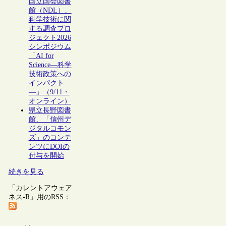
国立国会図書
館（NDL）、
科学技術に関
する調査プロ
ジェクト2026
シンポジウム
「AI for
Science―科学
技術政策への
インパクト
―」（9/11・
オンライン）
県立長野図書
館、「信州デ
ジタルコモン
ズ」のコンテ
ンツにDOIの
付与を開始
続きを見る
「カレントアウェア
ネス-R」用のRSS：