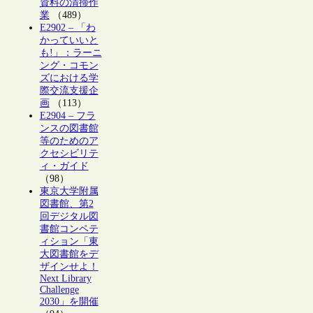
資料の清掃作
業
（489）
E2902 – 「わ
かっていいと
も!」：ラーニ
ング・コモン
ズにおける学
際交流支援企
画
（113）
E2904 – フラ
ンスの図書館
等のためのア
クセシビリテ
ィ・ガイド
（98）
東京大学附属
図書館、第2
回デジタル図
書館コンペテ
ィション「東
大図書館をデ
ザインせよ！
Next Library
Challenge
2030」を開催