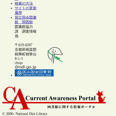
検索の方法
サイトの更新
履歴
国立国会図書
館 関西館
図書館協力
課 調査情報
係
〒619-0287
京都府相楽郡
精華町精華台
8-1-3
chojo
© 2006- National Diet Library