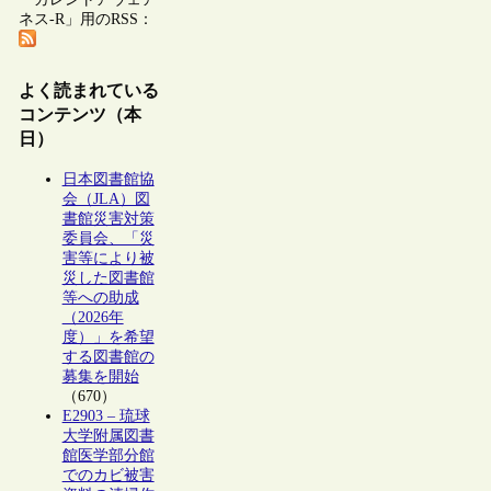
ネス-R」用のRSS：
よく読まれている
コンテンツ（本
日）
日本図書館協
会（JLA）図
書館災害対策
委員会、「災
害等により被
災した図書館
等への助成
（2026年
度）」を希望
する図書館の
募集を開始
（670）
E2903 – 琉球
大学附属図書
館医学部分館
でのカビ被害