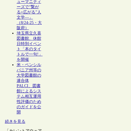
ューマニティ
ーズで“繋が
る×広がる”人
文学―」
（8/24-25・大
阪府）
埼玉県立久喜
図書館、休館
日特別イベン
ト「本のタイ
トルで一句!」
を開催
米・ペンシル
バニア州等の
大学図書館の
連合体
PALCI、図書
館によるシス
テム相互運用
性評価のため
のガイドを公
開
続きを見る
「カレントアウェア