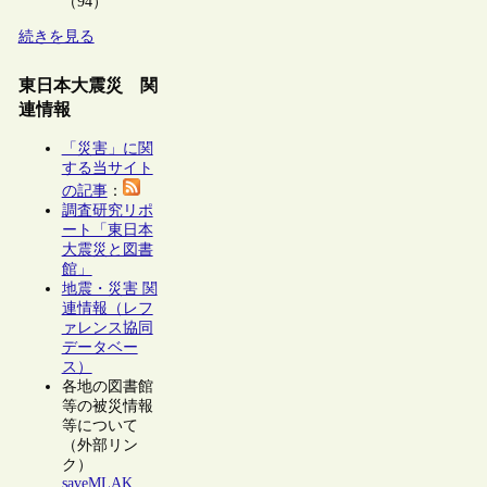
（94）
続きを見る
東日本大震災 関
連情報
「災害」に関
する当サイト
の記事
：
調査研究リポ
ート「東日本
大震災と図書
館」
地震・災害 関
連情報（レフ
ァレンス協同
データベー
ス）
各地の図書館
等の被災情報
等について
（外部リン
ク）
saveMLAK