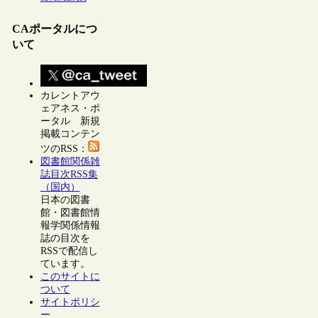
CAポータルにつ
いて
カレントアウ
ェアネス・ポ
ータル 新規
掲載コンテン
ツのRSS：
図書館関係雑
誌目次RSS集
（国内）
日本の図書
館・図書館情
報学関係情報
誌の目次を
RSSで配信し
ています。
このサイトに
ついて
サイトポリシ
ー