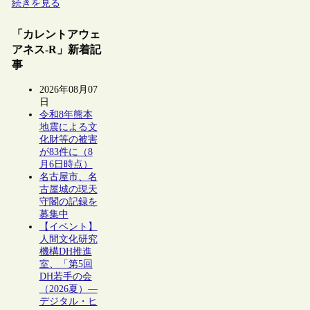
続きを見る
「カレントアウェ
アネス-R」新着記
事
2026年08月07
日
令和8年熊本
地震による文
化財等の被害
が83件に（8
月6日時点）
名古屋市、名
古屋城の現天
守閣の記録を
募集中
【イベント】
人間文化研究
機構DH推進
室、「第5回
DH若手の会
（2026夏）―
デジタル・ヒ