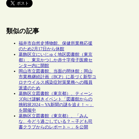
類似の記事
福井市自然史博物館、保健所業務応援
のため2月17日から休館
葛飾区立にいじゅく地区図書館（東京
都）、東京かつしか赤十字母子医療セ
ンター内に開館
岡山市立図書館、当面の間休館：岡山
市業務継続計画（BCP）に基づく新型コ
ロナウイルス感染症対策業務への職員
派遣のため
葛飾区立図書館（東京都）、ティーン
ズ向け謎解きイベント「図書館からの
挑戦状2024～YA新聞の謎を追え！～」
を開催中
葛飾区立図書館（東京都）、「みん
な、今どう過ごしている？～子ども司
書クラブからのレポート～」を公開