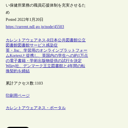
い保健所業務の職員応援体制を充実させるた
め
Posted 2022年1月20日
https://current.ndl.go.jp/node/45503
カレントアウェアネス-R
日本
公共図書館
公立
図書館
図書館サービス
感染症
英・Jisc、学習用のオンラインプラットフォー
ムKortextと提携し、英国内の学生への約1万点
の電子書籍・学術出版物提供の試行を決定
Wiley社、デンマーク王立図書館と4年間の転
換契約を締結
累計アクセス数:
1103
印刷用ページ
カレントアウェアネス・ポータル