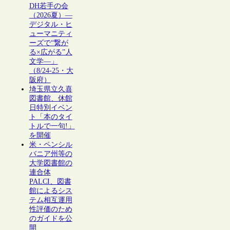
DH若手の会
（2026夏）―
デジタル・ヒ
ューマニティ
ーズで“繋が
る×広がる”人
文学―」
（8/24-25・大
阪府）
埼玉県立久喜
図書館、休館
日特別イベン
ト「本のタイ
トルで一句!」
を開催
米・ペンシル
バニア州等の
大学図書館の
連合体
PALCI、図書
館によるシス
テム相互運用
性評価のため
のガイドを公
開