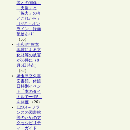
等との関係：
「支援」と
「協力」の今
とこれから」
（8/21・オン
ライン、録画
配信あり）
（35）
令和8年熊本
地震による文
化財等の被害
が83件に（8
月6日時点）
（32）
埼玉県立久喜
図書館、休館
日特別イベン
ト「本のタイ
トルで一句!」
を開催
（26）
E2904 – フラ
ンスの図書館
等のためのア
クセシビリテ
ィ・ガイド