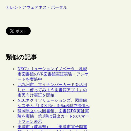
カレントアウェアネス・ポータル
類似の記事
NECソリューションイノベータ、札幌
市図書館のVR図書館実証実験・アンケ
ートを実施中
北九州市、マイナンバーカードを活用
した「使ってみよう図書館アプリ」の
市民向け実証を開始
NECネクサソリューションズ、図書館
システム「LiCS-Re」をSaaS型で提供へ
静岡県立中央図書館、図書館DX実証実
験を実施：第1弾は貸出カードのスマー
トフォン表示
美濃市（岐阜県）、「美濃市電子図書