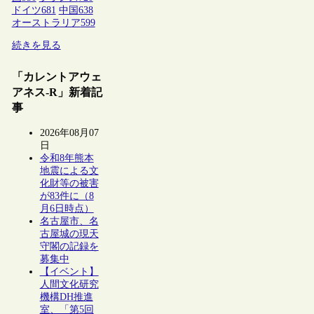
ドイツ
681
中国
638
オーストラリア
599
続きを見る
「カレントアウェ
アネス-R」新着記
事
2026年08月07
日
令和8年熊本
地震による文
化財等の被害
が83件に（8
月6日時点）
名古屋市、名
古屋城の現天
守閣の記録を
募集中
【イベント】
人間文化研究
機構DH推進
室、「第5回