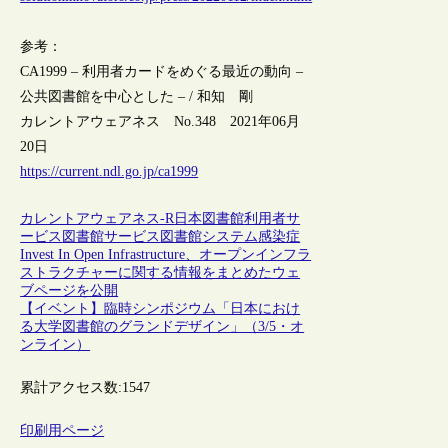
参考：
CA1999 – 利用者カードをめぐる最近の動向 –
公共図書館を中心とした – / 和知 剛
カレントアウェアネス No.348 2021年06月
20日
https://current.ndl.go.jp/ca1999
カレントアウェアネス-R
日本
図書館
利用者サ
ービス
図書館サービス
図書館システム
感染症
Invest In Open Infrastructure、オープンインフラ
ストラクチャーに関する情報をまとめたウェ
ブページを公開
【イベント】臨時シンポジウム「日本におけ
る大学図書館のグランドデザイン」（3/5・オ
ンライン）
累計アクセス数:
1547
印刷用ページ