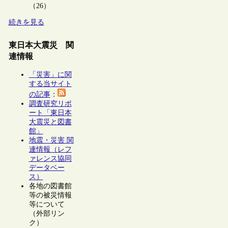
（26）
続きを見る
東日本大震災 関
連情報
「災害」に関
する当サイト
の記事
：
調査研究リポ
ート「東日本
大震災と図書
館」
地震・災害 関
連情報（レフ
ァレンス協同
データベー
ス）
各地の図書館
等の被災情報
等について
（外部リン
ク）