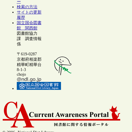
ー
検索の方法
サイトの更新
履歴
国立国会図書
館 関西館
図書館協力
課 調査情報
係
〒619-0287
京都府相楽郡
精華町精華台
8-1-3
chojo