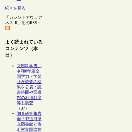
続きを見る
「カレントアウェア
ネス-R」用のRSS：
よく読まれている
コンテンツ（本
日）
文部科学省、
令和8年度全
国学力・学習
状況調査の結
果を公表：読
書時間や図書
館の利用頻度
等も調査
（37）
調査研究報告
会「都道府県
立図書館と市
町村立図書館