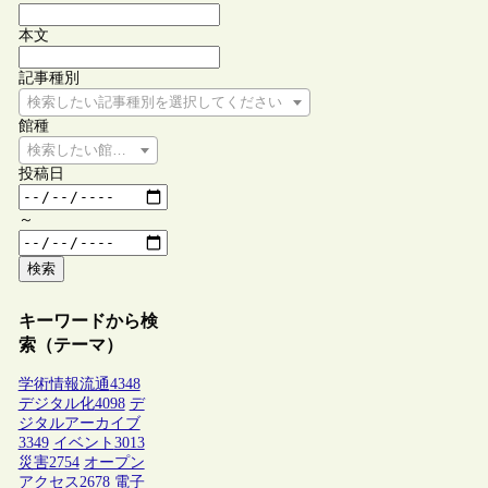
本文
記事種別
検索したい記事種別を選択してください
館種
検索したい館種を選択してください
投稿日
～
検索
キーワードから検
索（テーマ）
学術情報流通
4348
デジタル化
4098
デ
ジタルアーカイブ
3349
イベント
3013
災害
2754
オープン
アクセス
2678
電子