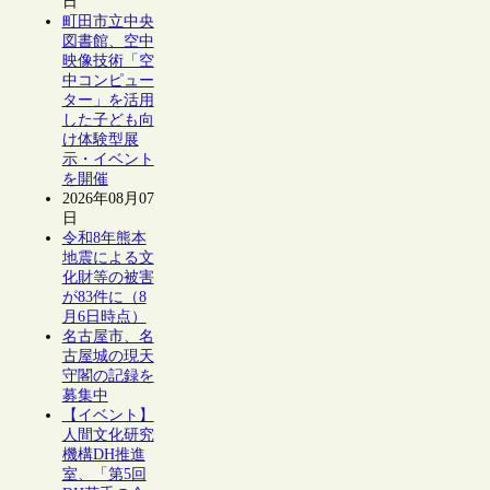
日
町田市立中央
図書館、空中
映像技術「空
中コンピュー
ター」を活用
した子ども向
け体験型展
示・イベント
を開催
2026年08月07
日
令和8年熊本
地震による文
化財等の被害
が83件に（8
月6日時点）
名古屋市、名
古屋城の現天
守閣の記録を
募集中
【イベント】
人間文化研究
機構DH推進
室、「第5回