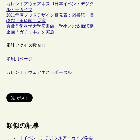
カレントアウェアネス-R
日本
イベント
デジタ
ルアーカイブ
2021年度グッドデザイン賞発表：図書館・博
物館・美術館も受賞
倉敷芸術科学大学図書館、学生との協働活動
企画「ガチャ本」を実施
累計アクセス数:
988
印刷用ページ
カレントアウェアネス・ポータル
類似の記事
【イベント】デジタルアーカイブ学会