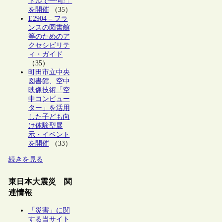
トルで一句!」
を開催
（35）
E2904 – フラ
ンスの図書館
等のためのア
クセシビリテ
ィ・ガイド
（35）
町田市立中央
図書館、空中
映像技術「空
中コンピュー
ター」を活用
した子ども向
け体験型展
示・イベント
を開催
（33）
続きを見る
東日本大震災 関
連情報
「災害」に関
する当サイト