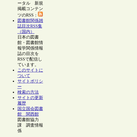
ータル 新規
掲載コンテン
ツのRSS：
図書館関係雑
誌目次RSS集
（国内）
日本の図書
館・図書館情
報学関係情報
誌の目次を
RSSで配信し
ています。
このサイトに
ついて
サイトポリシ
ー
検索の方法
サイトの更新
履歴
国立国会図書
館 関西館
図書館協力
課 調査情報
係