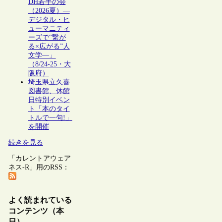
DH若手の会
（2026夏）―
デジタル・ヒ
ューマニティ
ーズで“繋が
る×広がる”人
文学―」
（8/24-25・大
阪府）
埼玉県立久喜
図書館、休館
日特別イベン
ト「本のタイ
トルで一句!」
を開催
続きを見る
「カレントアウェア
ネス-R」用のRSS：
よく読まれている
コンテンツ（本
日）