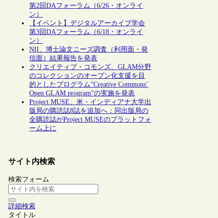
第2回DAフォーラム（6/26・オンライ
ン）
【イベント】デジタルアーカイブ学会
第3回DAフォーラム（6/18・オンライ
ン）
NII、博士論文ニーズ調査（利用面・発
信面）結果報告を発表
クリエイティブ・コモンズ、GLAM分野
のコレクションのオープン化支援を目
的としたプログラム“Creative Commons’
Open GLAM program”の実施を発表
Project MUSE、米・インディアナ大学出
版局の購読誌8誌を追加へ：同出版局の
全購読誌がProject MUSEのプラットフォ
ーム上に
サイト内検索
検索フォーム
詳細検索
タイトル