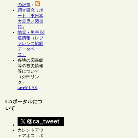
の記事
：
調査研究リポ
ート「東日本
大震災と図書
館」
地震・災害 関
連情報（レフ
ァレンス協同
データベー
ス）
各地の図書館
等の被災情報
等について
（外部リン
ク）
saveMLAK
CAポータルにつ
いて
カレントアウ
ェアネス・ポ