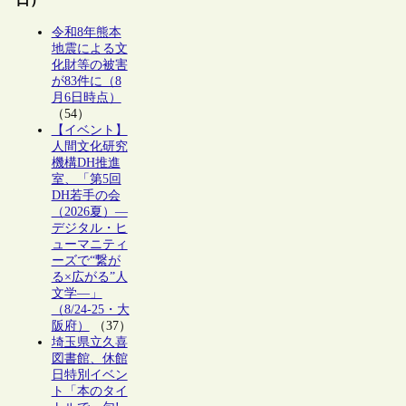
令和8年熊本
地震による文
化財等の被害
が83件に（8
月6日時点）
（54）
【イベント】
人間文化研究
機構DH推進
室、「第5回
DH若手の会
（2026夏）―
デジタル・ヒ
ューマニティ
ーズで“繋が
る×広がる”人
文学―」
（8/24-25・大
阪府）
（37）
埼玉県立久喜
図書館、休館
日特別イベン
ト「本のタイ