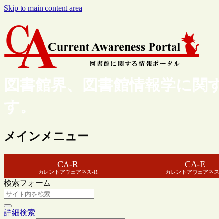
Skip to main content area
図書館界、図書館情報学に関
す。
メインメニュー
CA-R
CA-E
カレントアウェアネス-R
カレントアウェアネス
検索フォーム
詳細検索