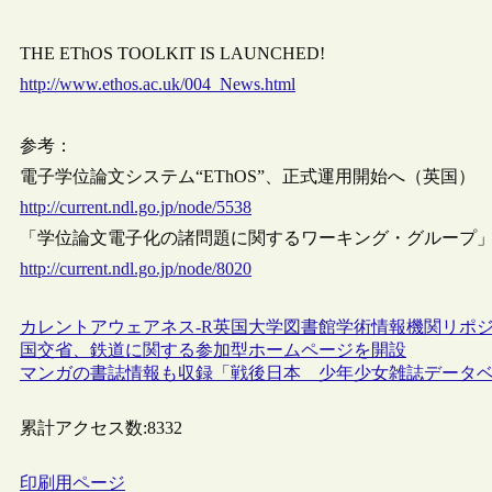
THE EThOS TOOLKIT IS LAUNCHED!
http://www.ethos.ac.uk/004_News.html
参考：
電子学位論文システム“EThOS”、正式運用開始へ（英国）
http://current.ndl.go.jp/node/5538
「学位論文電子化の諸問題に関するワーキング・グループ
http://current.ndl.go.jp/node/8020
カレントアウェアネス-R
英国
大学図書館
学術情報
機関リポ
国交省、鉄道に関する参加型ホームページを開設
マンガの書誌情報も収録「戦後日本 少年少女雑誌データ
累計アクセス数:
8332
印刷用ページ