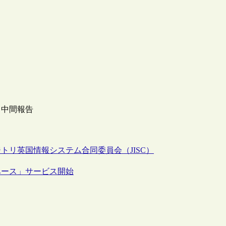
」中間報告
ジトリ
英国情報システム合同委員会（JISC）
ベース」サービス開始