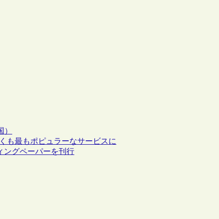
国）
 はやくも最もポピュラーなサービスに
フィングペーパーを刊行