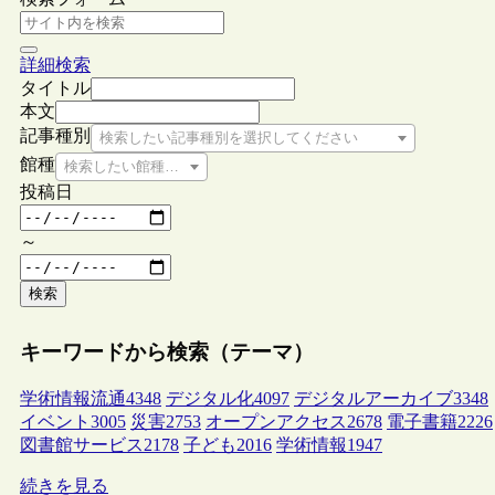
詳細検索
タイトル
本文
記事種別
検索したい記事種別を選択してください
館種
検索したい館種を選択してください
投稿日
～
検索
キーワードから検索（テーマ）
学術情報流通
4348
デジタル化
4097
デジタルアーカイブ
3348
イベント
3005
災害
2753
オープンアクセス
2678
電子書籍
2226
図書館サービス
2178
子ども
2016
学術情報
1947
続きを見る