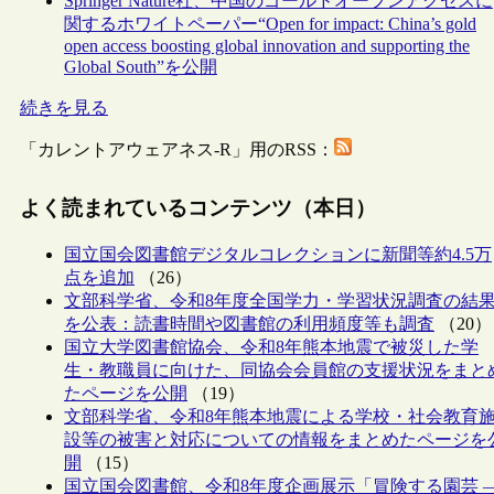
Springer Nature社、中国のゴールドオープンアクセスに
関するホワイトペーパー“Open for impact: China’s gold
open access boosting global innovation and supporting the
Global South”を公開
続きを見る
「カレントアウェアネス-R」用のRSS：
よく読まれているコンテンツ（本日）
国立国会図書館デジタルコレクションに新聞等約4.5万
点を追加
（26）
文部科学省、令和8年度全国学力・学習状況調査の結
を公表：読書時間や図書館の利用頻度等も調査
（20）
国立大学図書館協会、令和8年熊本地震で被災した学
生・教職員に向けた、同協会会員館の支援状況をまと
たページを公開
（19）
文部科学省、令和8年熊本地震による学校・社会教育
設等の被害と対応についての情報をまとめたページを
開
（15）
国立国会図書館、令和8年度企画展示「冒険する園芸 