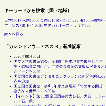
キーワードから検索（国・地域）
日本
19617
米国
10660
英国
3216
欧州
1425
カナダ
1069
韓国
950
フランス
719
ドイツ
681
中国
638
オーストラリア
599
続きを見る
「カレントアウェアネス-R」新着記事
2026年08月05日
国立大学図書館協会、令和8年熊本地震で被災した学
生・教職員に向けた、同協会会員館の支援状況をまと
たページを公開
国立国会図書館デジタルコレクションに新聞等約4.5万
点を追加
国立国会図書館、令和8年度企画展示「冒険する園芸 
庭先から世界へ」を開催
【イベント】第112回全国図書館大会石川大会（11/19-
20・石川県）