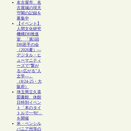
名古屋市、名
古屋城の現天
守閣の記録を
募集中
【イベント】
人間文化研究
機構DH推進
室、「第5回
DH若手の会
（2026夏）―
デジタル・ヒ
ューマニティ
ーズで“繋が
る×広がる”人
文学―」
（8/24-25・大
阪府）
埼玉県立久喜
図書館、休館
日特別イベン
ト「本のタイ
トルで一句!」
を開催
米・ペンシル
バニア州等の