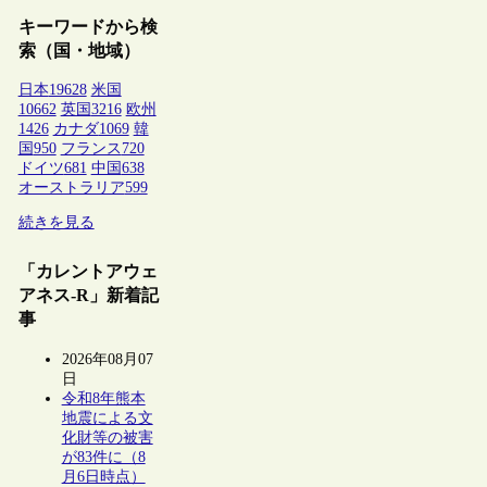
キーワードから検
索（国・地域）
日本
19628
米国
10662
英国
3216
欧州
1426
カナダ
1069
韓
国
950
フランス
720
ドイツ
681
中国
638
オーストラリア
599
続きを見る
「カレントアウェ
アネス-R」新着記
事
2026年08月07
日
令和8年熊本
地震による文
化財等の被害
が83件に（8
月6日時点）