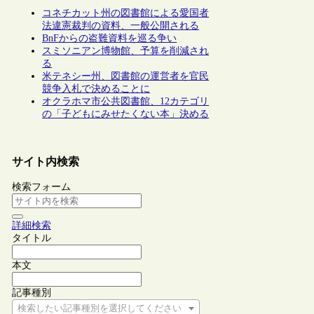
コネチカット州の図書館による愛国者
法違憲裁判の資料、一般公開される
BnFからの盗難資料を巡る争い
スミソニアン博物館、予算を削減され
る
米テネシー州、図書館の運営者を官民
競争入札で決めることに
オクラホマ市公共図書館、12カテゴリ
の「子どもにみせたくない本」決める
サイト内検索
検索フォーム
詳細検索
タイトル
本文
記事種別
検索したい記事種別を選択してください