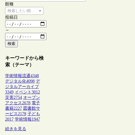
館種
検索したい館種を選択してください
投稿日
～
検索
キーワードから検
索（テーマ）
学術情報流通
4348
デジタル化
4098
デ
ジタルアーカイブ
3349
イベント
3012
災害
2754
オープン
アクセス
2678
電子
書籍
2227
図書館サ
ービス
2178
子ども
2017
学術情報
1947
続きを見る