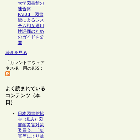
大学図書館の
連合体
PALCI、図書
館によるシス
テム相互運用
性評価のため
のガイドを公
開
続きを見る
「カレントアウェア
ネス-R」用のRSS：
よく読まれている
コンテンツ（本
日）
日本図書館協
会（JLA）図
書館災害対策
委員会、「災
害等により被