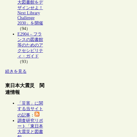
大図書館をデ
ザインせよ！
Next Library
Challenge
2030」を開催
（94）
E2904 – フラ
ンスの図書館
等のためのア
クセシビリテ
ィ・ガイド
（93）
続きを見る
東日本大震災 関
連情報
「災害」に関
する当サイト
の記事
：
調査研究リポ
ート「東日本
大震災と図書