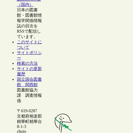
（国内）
日本の図書
館・図書館情
報学関係情報
誌の目次を
RSSで配信し
ています。
このサイトに
ついて
サイトポリシ
ー
検索の方法
サイトの更新
履歴
国立国会図書
館 関西館
図書館協力
課 調査情報
係
〒619-0287
京都府相楽郡
精華町精華台
8-1-3
chojo