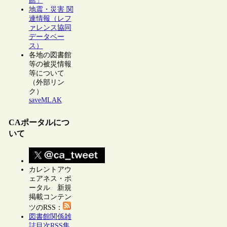
館」
地震・災害 関
連情報（レフ
ァレンス協同
データベー
ス）
各地の図書館
等の被災情報
等について
（外部リン
ク）
saveMLAK
CAポータルにつ
いて
カレントアウ
ェアネス・ポ
ータル 新規
掲載コンテン
ツのRSS：
図書館関係雑
誌目次RSS集