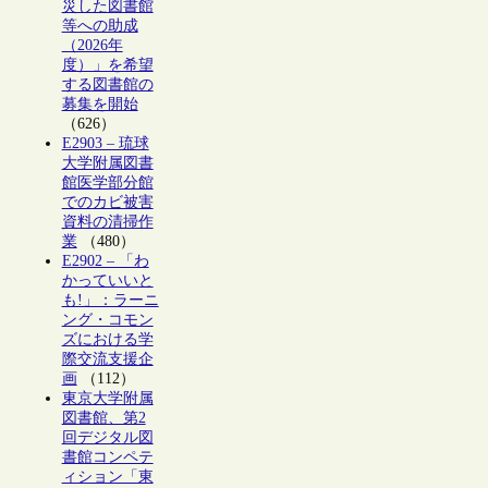
災した図書館
等への助成
（2026年
度）」を希望
する図書館の
募集を開始
（626）
E2903 – 琉球
大学附属図書
館医学部分館
でのカビ被害
資料の清掃作
業
（480）
E2902 – 「わ
かっていいと
も!」：ラーニ
ング・コモン
ズにおける学
際交流支援企
画
（112）
東京大学附属
図書館、第2
回デジタル図
書館コンペテ
ィション「東