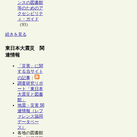
ンスの図書館
等のためのア
クセシビリテ
ィ・ガイド
（93）
続きを見る
東日本大震災 関
連情報
「災害」に関
する当サイト
の記事
：
調査研究リポ
ート「東日本
大震災と図書
館」
地震・災害 関
連情報（レフ
ァレンス協同
データベー
ス）
各地の図書館