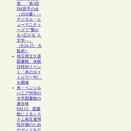
室、「第5回
DH若手の会
（2026夏）―
デジタル・ヒ
ューマニティ
ーズで“繋が
る×広がる”人
文学―」
（8/24-25・大
阪府）
埼玉県立久喜
図書館、休館
日特別イベン
ト「本のタイ
トルで一句!」
を開催
米・ペンシル
バニア州等の
大学図書館の
連合体
PALCI、図書
館によるシス
テム相互運用
性評価のため
のガイドを公