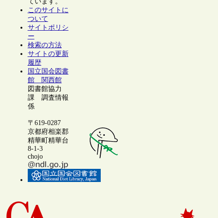
ています。
このサイトに
ついて
サイトポリシ
ー
検索の方法
サイトの更新
履歴
国立国会図書
館 関西館
図書館協力
課 調査情報
係
〒619-0287
京都府相楽郡
精華町精華台
8-1-3
chojo