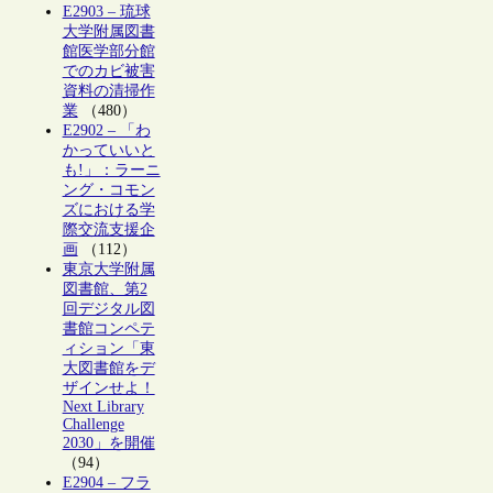
E2903 – 琉球
大学附属図書
館医学部分館
でのカビ被害
資料の清掃作
業
（480）
E2902 – 「わ
かっていいと
も!」：ラーニ
ング・コモン
ズにおける学
際交流支援企
画
（112）
東京大学附属
図書館、第2
回デジタル図
書館コンペテ
ィション「東
大図書館をデ
ザインせよ！
Next Library
Challenge
2030」を開催
（94）
E2904 – フラ