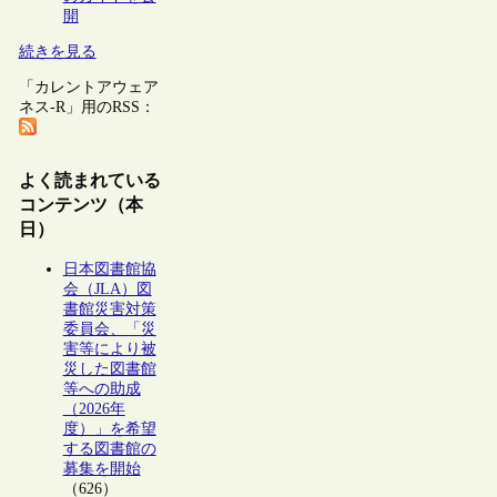
開
続きを見る
「カレントアウェア
ネス-R」用のRSS：
よく読まれている
コンテンツ（本
日）
日本図書館協
会（JLA）図
書館災害対策
委員会、「災
害等により被
災した図書館
等への助成
（2026年
度）」を希望
する図書館の
募集を開始
（626）