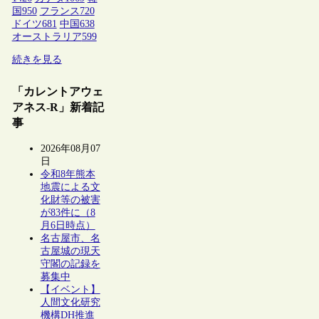
国
950
フランス
720
ドイツ
681
中国
638
オーストラリア
599
続きを見る
「カレントアウェ
アネス-R」新着記
事
2026年08月07
日
令和8年熊本
地震による文
化財等の被害
が83件に（8
月6日時点）
名古屋市、名
古屋城の現天
守閣の記録を
募集中
【イベント】
人間文化研究
機構DH推進