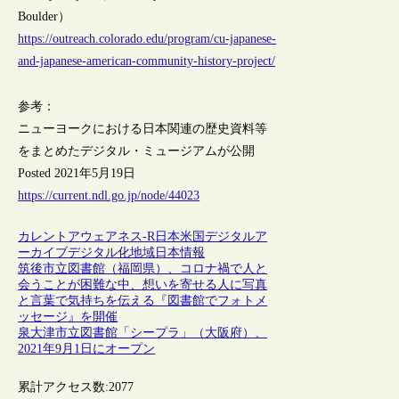
Boulder）
https://outreach.colorado.edu/program/cu-japanese-
and-japanese-american-community-history-project/
参考：
ニューヨークにおける日本関連の歴史資料等
をまとめたデジタル・ミュージアムが公開
Posted 2021年5月19日
https://current.ndl.go.jp/node/44023
カレントアウェアネス-R
日本
米国
デジタルア
ーカイブ
デジタル化
地域
日本情報
筑後市立図書館（福岡県）、コロナ禍で人と
会うことが困難な中、想いを寄せる人に写真
と言葉で気持ちを伝える『図書館でフォトメ
ッセージ』を開催
泉大津市立図書館「シープラ」（大阪府）、
2021年9月1日にオープン
累計アクセス数:
2077