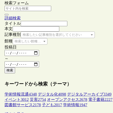
検索フォーム
詳細検索
タイトル
本文
記事種別
検索したい記事種別を選択してください
館種
検索したい館種を選択してください
投稿日
～
検索
キーワードから検索（テーマ）
学術情報流通
4348
デジタル化
4098
デジタルアーカイブ
3349
イベント
3012
災害
2754
オープンアクセス
2678
電子書籍
2227
図書館サービス
2178
子ども
2017
学術情報
1947