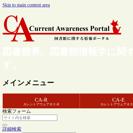
Skip to main content area
図書館界、図書館情報学に関
す。
メインメニュー
CA-R
CA-E
カレントアウェアネス-R
カレントアウェアネス
検索フォーム
詳細検索