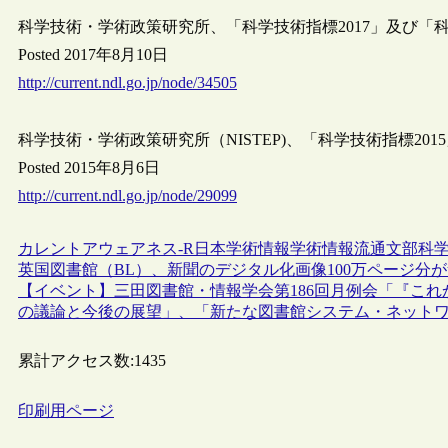
科学技術・学術政策研究所、「科学技術指標2017」及び「科
Posted 2017年8月10日
http://current.ndl.go.jp/node/34505
科学技術・学術政策研究所（NISTEP)、「科学技術指標201
Posted 2015年8月6日
http://current.ndl.go.jp/node/29099
カレントアウェアネス-R
日本
学術情報
学術情報流通
文部科
英国図書館（BL）、新聞のデジタル化画像100万ページ分
【イベント】三田図書館・情報学会第186回月例会「『こ
の議論と今後の展望」、「新たな図書館システム・ネットワー
累計アクセス数:
1435
印刷用ページ