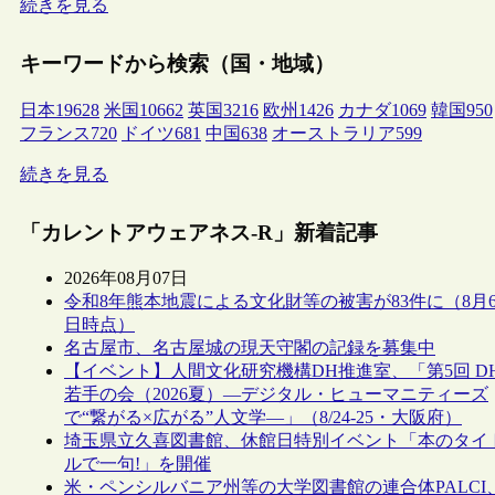
続きを見る
キーワードから検索（国・地域）
日本
19628
米国
10662
英国
3216
欧州
1426
カナダ
1069
韓国
950
フランス
720
ドイツ
681
中国
638
オーストラリア
599
続きを見る
「カレントアウェアネス-R」新着記事
2026年08月07日
令和8年熊本地震による文化財等の被害が83件に（8月
日時点）
名古屋市、名古屋城の現天守閣の記録を募集中
【イベント】人間文化研究機構DH推進室、「第5回 D
若手の会（2026夏）―デジタル・ヒューマニティーズ
で“繋がる×広がる”人文学―」（8/24-25・大阪府）
埼玉県立久喜図書館、休館日特別イベント「本のタイ
ルで一句!」を開催
米・ペンシルバニア州等の大学図書館の連合体PALCI