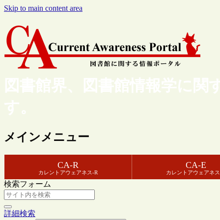
Skip to main content area
図書館界、図書館情報学に関
す。
メインメニュー
CA-R
CA-E
カレントアウェアネス-R
カレントアウェアネス
検索フォーム
詳細検索