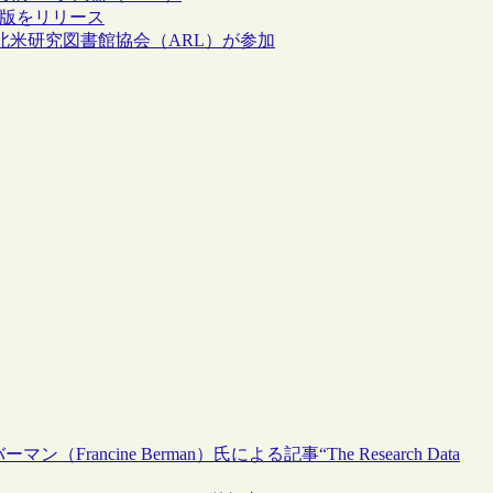
の2021年版をリリース
filiate”として北米研究図書館協会（ARL）が参加
ncine Berman）氏による記事“The Research Data