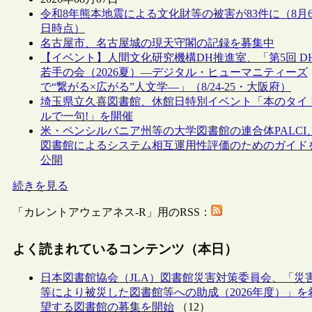
令和8年熊本地震による文化財等の被害が83件に（8月
日時点）
名古屋市、名古屋城の現天守閣の記録を募集中
【イベント】人間文化研究機構DH推進室、「第5回 D
若手の会（2026夏）―デジタル・ヒューマニティーズ
で“繋がる×広がる”人文学―」（8/24-25・大阪府）
埼玉県立久喜図書館、休館日特別イベント「本のタイ
ルで一句!」を開催
米・ペンシルバニア州等の大学図書館の連合体PALCI
図書館によるシステム相互運用性評価のためのガイド
公開
続きを見る
「カレントアウェアネス-R」用のRSS：
よく読まれているコンテンツ（本日）
日本図書館協会（JLA）図書館災害対策委員会、「災
等により被災した図書館等への助成（2026年度）」を
望する図書館の募集を開始
（12）