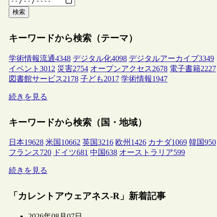
検索
キーワードから検索（テーマ）
学術情報流通
4348
デジタル化
4098
デジタルアーカイブ
3349
イベント
3012
災害
2754
オープンアクセス
2678
電子書籍
2227
図書館サービス
2178
子ども
2017
学術情報
1947
続きを見る
キーワードから検索（国・地域）
日本
19628
米国
10662
英国
3216
欧州
1426
カナダ
1069
韓国
950
フランス
720
ドイツ
681
中国
638
オーストラリア
599
続きを見る
「カレントアウェアネス-R」新着記事
2026年08月07日