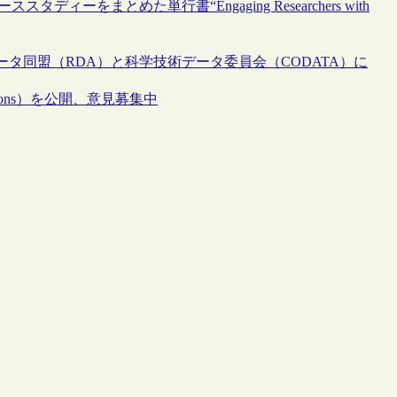
ーをまとめた単行書“Engaging Researchers with
タ同盟（RDA）と科学技術データ委員会（CODATA）に
ions）を公開、意見募集中