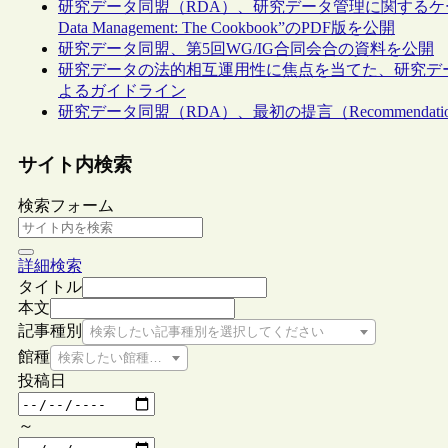
研究データ同盟（RDA）、研究データ管理に関するケーススタディ
Data Management: The Cookbook”のPDF版を公開
研究データ同盟、第5回WG/IG合同会合の資料を公開
研究データの法的相互運用性に焦点を当てた、研究デー
よるガイドライン
研究データ同盟（RDA）、最初の提言（Recommendat
サイト内検索
検索フォーム
詳細検索
タイトル
本文
記事種別
検索したい記事種別を選択してください
館種
検索したい館種を選択してください
投稿日
～