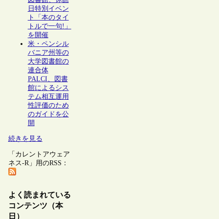
日特別イベン
ト「本のタイ
トルで一句!」
を開催
米・ペンシル
バニア州等の
大学図書館の
連合体
PALCI、図書
館によるシス
テム相互運用
性評価のため
のガイドを公
開
続きを見る
「カレントアウェア
ネス-R」用のRSS：
よく読まれている
コンテンツ（本
日）