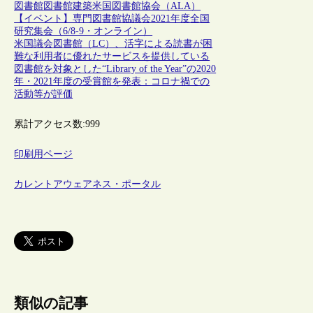
図書館
図書館建築
米国図書館協会（ALA）
【イベント】専門図書館協議会2021年度全国
研究集会（6/8-9・オンライン）
米国議会図書館（LC）、活字による読書が困
難な利用者に優れたサービスを提供している
図書館を対象とした“Library of the Year”の2020
年・2021年度の受賞館を発表：コロナ禍での
活動等が評価
累計アクセス数:
999
印刷用ページ
カレントアウェアネス・ポータル
類似の記事