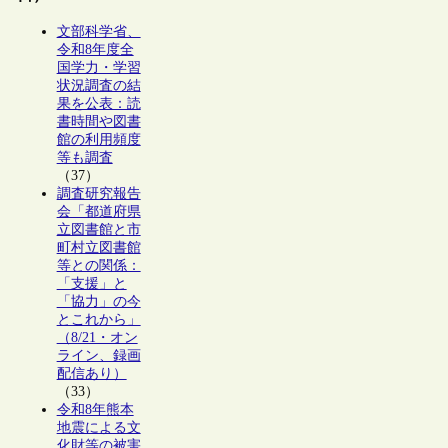
文部科学省、
令和8年度全
国学力・学習
状況調査の結
果を公表：読
書時間や図書
館の利用頻度
等も調査
（37）
調査研究報告
会「都道府県
立図書館と市
町村立図書館
等との関係：
「支援」と
「協力」の今
とこれから」
（8/21・オン
ライン、録画
配信あり）
（33）
令和8年熊本
地震による文
化財等の被害