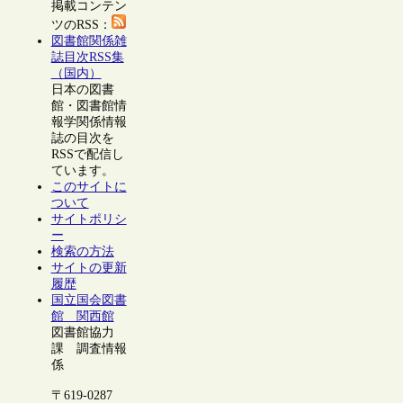
掲載コンテン
ツのRSS：
図書館関係雑
誌目次RSS集
（国内）
日本の図書
館・図書館情
報学関係情報
誌の目次を
RSSで配信し
ています。
このサイトに
ついて
サイトポリシ
ー
検索の方法
サイトの更新
履歴
国立国会図書
館 関西館
図書館協力
課 調査情報
係
〒619-0287