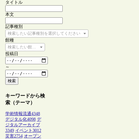
タイトル
本文
記事種別
検索したい記事種別を選択してください
館種
検索したい館種を選択してください
投稿日
～
検索
キーワードから検
索（テーマ）
学術情報流通
4348
デジタル化
4098
デ
ジタルアーカイブ
3349
イベント
3012
災害
2754
オープン