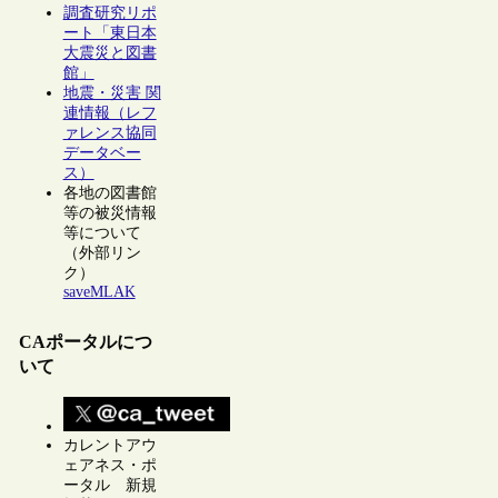
調査研究リポ
ート「東日本
大震災と図書
館」
地震・災害 関
連情報（レフ
ァレンス協同
データベー
ス）
各地の図書館
等の被災情報
等について
（外部リン
ク）
saveMLAK
CAポータルにつ
いて
カレントアウ
ェアネス・ポ
ータル 新規