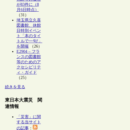
が83件に（8
月6日時点）
（31）
埼玉県立久喜
図書館、休館
日特別イベン
ト「本のタイ
トルで一句!」
を開催
（26）
E2904 – フラ
ンスの図書館
等のためのア
クセシビリテ
ィ・ガイド
（25）
続きを見る
東日本大震災 関
連情報
「災害」に関
する当サイト
の記事
：