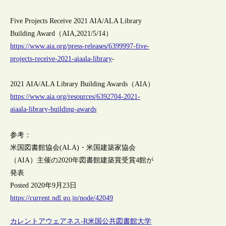
Five Projects Receive 2021 AIA/ALA Library
Building Award（AIA,2021/5/14）
https://www.aia.org/press-releases/6399997-five-
projects-receive-2021-aiaala-library
-
2021 AIA/ALA Library Building Awards（AIA）
https://www.aia.org/resources/6392704-2021-
aiaala-library-building-awards
参考：
米国図書館協会(ALA)・米国建築家協会
（AIA）主催の2020年図書館建築賞受賞4館が
発表
Posted 2020年9月23日
https://current.ndl.go.jp/node/42049
カレントアウェアネス-R
米国
公共図書館
大学