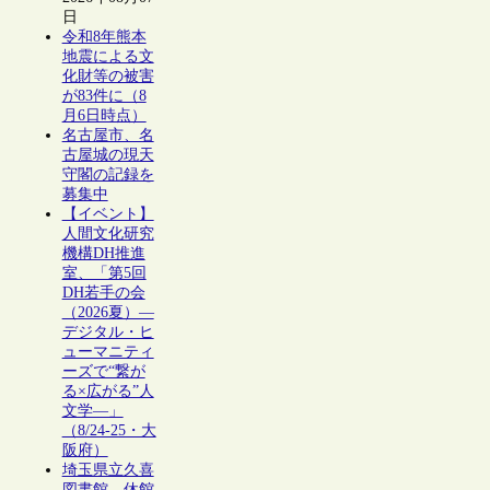
日
令和8年熊本
地震による文
化財等の被害
が83件に（8
月6日時点）
名古屋市、名
古屋城の現天
守閣の記録を
募集中
【イベント】
人間文化研究
機構DH推進
室、「第5回
DH若手の会
（2026夏）―
デジタル・ヒ
ューマニティ
ーズで“繋が
る×広がる”人
文学―」
（8/24-25・大
阪府）
埼玉県立久喜
図書館、休館