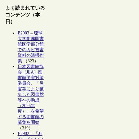
よく読まれている
コンテンツ（本
日）
E2903 – 琉球
大学附属図書
館医学部分館
でのカビ被害
資料の清掃作
業
（323）
日本図書館協
会（JLA）図
書館災害対策
委員会、「災
害等により被
災した図書館
等への助成
（2026年
度）」を希望
する図書館の
募集を開始
（319）
E2902 – 「わ