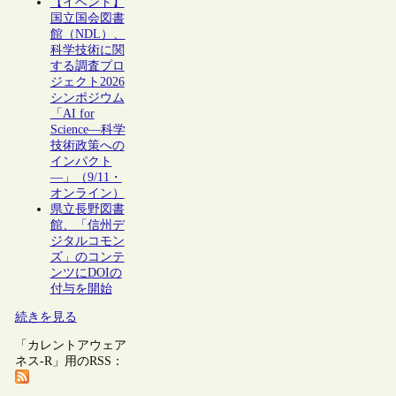
【イベント】
国立国会図書
館（NDL）、
科学技術に関
する調査プロ
ジェクト2026
シンポジウム
「AI for
Science―科学
技術政策への
インパクト
―」（9/11・
オンライン）
県立長野図書
館、「信州デ
ジタルコモン
ズ」のコンテ
ンツにDOIの
付与を開始
続きを見る
「カレントアウェア
ネス-R」用のRSS：