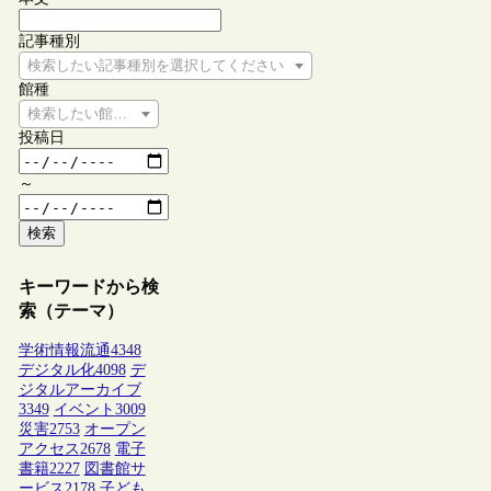
記事種別
検索したい記事種別を選択してください
館種
検索したい館種を選択してください
投稿日
～
検索
キーワードから検
索（テーマ）
学術情報流通
4348
デジタル化
4098
デ
ジタルアーカイブ
3349
イベント
3009
災害
2753
オープン
アクセス
2678
電子
書籍
2227
図書館サ
ービス
2178
子ども