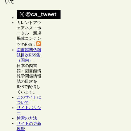
いて
カレントアウ
ェアネス・ポ
ータル 新規
掲載コンテン
ツのRSS：
図書館関係雑
誌目次RSS集
（国内）
日本の図書
館・図書館情
報学関係情報
誌の目次を
RSSで配信し
ています。
このサイトに
ついて
サイトポリシ
ー
検索の方法
サイトの更新
履歴