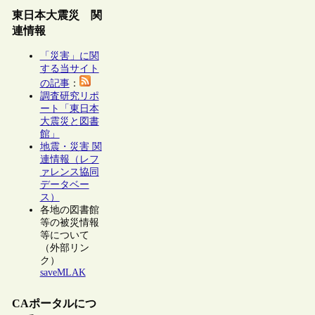
東日本大震災 関
連情報
「災害」に関
する当サイト
の記事
：
調査研究リポ
ート「東日本
大震災と図書
館」
地震・災害 関
連情報（レフ
ァレンス協同
データベー
ス）
各地の図書館
等の被災情報
等について
（外部リン
ク）
saveMLAK
CAポータルにつ