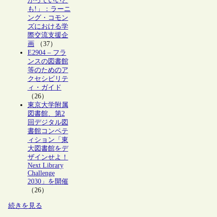
かっていいと
も!」：ラーニ
ング・コモン
ズにおける学
際交流支援企
画
（37）
E2904 – フラ
ンスの図書館
等のためのア
クセシビリテ
ィ・ガイド
（26）
東京大学附属
図書館、第2
回デジタル図
書館コンペテ
ィション「東
大図書館をデ
ザインせよ！
Next Library
Challenge
2030」を開催
（26）
続きを見る