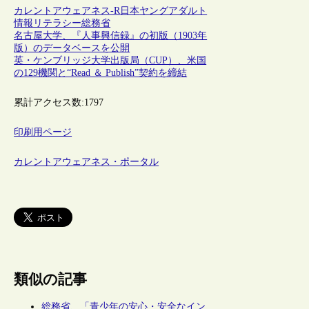
カレントアウェアネス-R
日本
ヤングアダルト
情報リテラシー
総務省
名古屋大学、『人事興信録』の初版（1903年
版）のデータベースを公開
英・ケンブリッジ大学出版局（CUP）、米国
の129機関と“Read ＆ Publish”契約を締結
累計アクセス数:
1797
印刷用ページ
カレントアウェアネス・ポータル
類似の記事
総務省、「青少年の安心・安全なイン