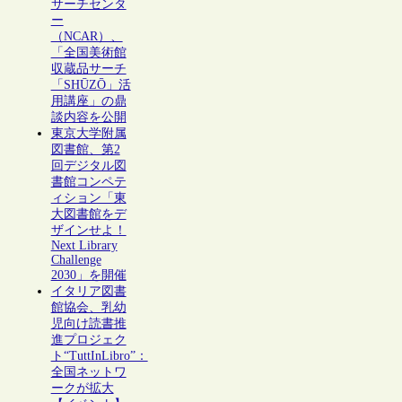
サーチセンタ
ー
（NCAR）、
「全国美術館
収蔵品サーチ
「SHŪZŌ」活
用講座」の鼎
談内容を公開
東京大学附属
図書館、第2
回デジタル図
書館コンペテ
ィション「東
大図書館をデ
ザインせよ！
Next Library
Challenge
2030」を開催
イタリア図書
館協会、乳幼
児向け読書推
進プロジェク
ト“TuttInLibro”：
全国ネットワ
ークが拡大