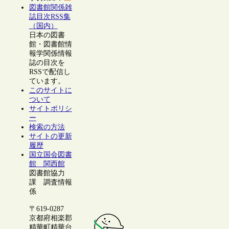
図書館関係雑
誌目次RSS集
（国内）
日本の図書
館・図書館情
報学関係情報
誌の目次を
RSSで配信し
ています。
このサイトに
ついて
サイトポリシ
ー
検索の方法
サイトの更新
履歴
国立国会図書
館 関西館
図書館協力
課 調査情報
係
〒619-0287
京都府相楽郡
精華町精華台