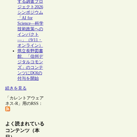
する調査プロ
ジェクト2026
シンポジウム
「AI for
Science―科学
技術政策への
インパクト
―」（9/11・
オンライン）
県立長野図書
館、「信州デ
ジタルコモン
ズ」のコンテ
ンツにDOIの
付与を開始
続きを見る
「カレントアウェア
ネス-R」用のRSS：
よく読まれている
コンテンツ（本