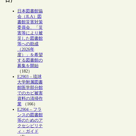
日）
日本図書館協
会（JLA）図
書館災害対策
委員会、「災
害等により被
災した図書館
等への助成
（2026年
度）」を希望
する図書館の
募集を開始
（182）
E2903 – 琉球
大学附属図書
館医学部分館
でのカビ被害
資料の清掃作
業
（166）
E2904 – フラ
ンスの図書館
等のためのア
クセシビリテ
ィ・ガイド