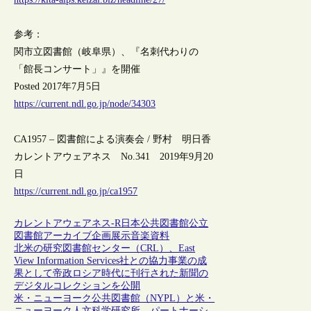
参考：
関市立図書館（岐阜県）、『名刺代わりの
「館長コンサート」』を開催
Posted 2017年7月5日
https://current.ndl.go.jp/node/34303
CA1957 – 図書館による演奏会 / 野村 明日香
カレントアウェアネス No.341 2019年9月20
日
https://current.ndl.go.jp/ca1957
カレントアウェアネス-R
日本
公共図書館
公立
図書館
アーカイブ
企画
展示
音楽資料
北米の研究図書館センター（CRL）、East
View Information Services社との協力事業の成
果として帝政ロシア時代に刊行された新聞の
デジタルコレクションを公開
米・ニューヨーク公共図書館（NYPL）と米・
ニューヨーク人文科学研究所、パートナーシ