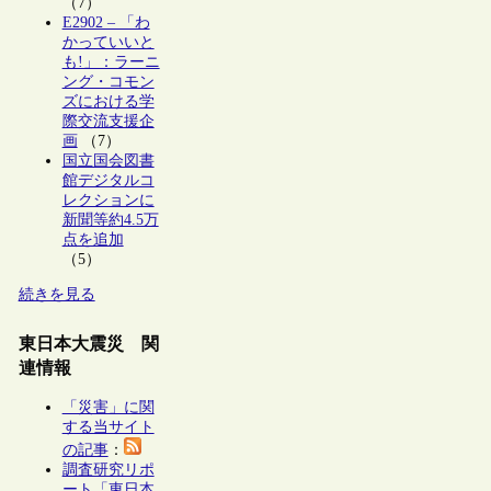
（7）
E2902 – 「わ
かっていいと
も!」：ラーニ
ング・コモン
ズにおける学
際交流支援企
画
（7）
国立国会図書
館デジタルコ
レクションに
新聞等約4.5万
点を追加
（5）
続きを見る
東日本大震災 関
連情報
「災害」に関
する当サイト
の記事
：
調査研究リポ
ート「東日本