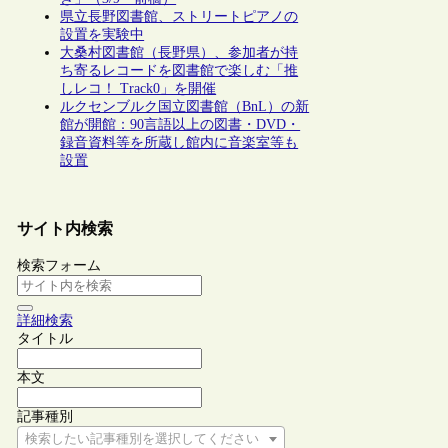
県立長野図書館、ストリートピアノの
設置を実験中
大桑村図書館（長野県）、参加者が持
ち寄るレコードを図書館で楽しむ「推
しレコ！ Track0」を開催
ルクセンブルク国立図書館（BnL）の新
館が開館：90言語以上の図書・DVD・
録音資料等を所蔵し館内に音楽室等も
設置
サイト内検索
検索フォーム
詳細検索
タイトル
本文
記事種別
検索したい記事種別を選択してください