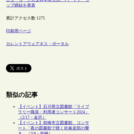
ップ締結を発表
累計アクセス数:
1275
印刷用ページ
カレントアウェアネス・ポータル
類似の記事
【イベント】石川県立図書館「ライブ
ラリー職員・利用者コンサート2024」
（2/17・金沢）
【イベント】前橋市立図書館、コンサ
ート「夜の図書館で聴く吹奏楽部の響
き」（3/9・前橋）