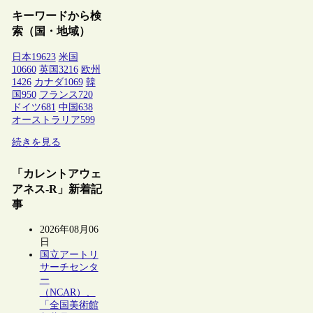
キーワードから検
索（国・地域）
日本
19623
米国
10660
英国
3216
欧州
1426
カナダ
1069
韓
国
950
フランス
720
ドイツ
681
中国
638
オーストラリア
599
続きを見る
「カレントアウェ
アネス-R」新着記
事
2026年08月06
日
国立アートリ
サーチセンタ
ー
（NCAR）、
「全国美術館