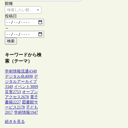
館種
検索したい館種を選択してください
投稿日
～
検索
キーワードから検
索（テーマ）
学術情報流通
4348
デジタル化
4098
デ
ジタルアーカイブ
3349
イベント
3009
災害
2753
オープン
アクセス
2678
電子
書籍
2227
図書館サ
ービス
2178
子ども
2017
学術情報
1947
続きを見る