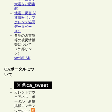
大震災と図書
館」
地震・災害 関
連情報（レフ
ァレンス協同
データベー
ス）
各地の図書館
等の被災情報
等について
（外部リン
ク）
saveMLAK
CAポータルにつ
いて
カレントアウ
ェアネス・ポ
ータル 新規
掲載コンテン
ツのRSS：