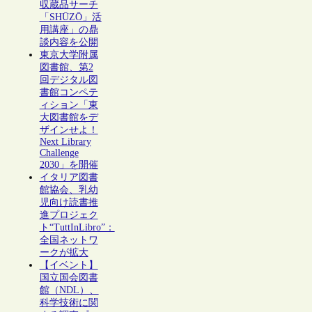
収蔵品サーチ
「SHŪZŌ」活
用講座」の鼎
談内容を公開
東京大学附属
図書館、第2
回デジタル図
書館コンペテ
ィション「東
大図書館をデ
ザインせよ！
Next Library
Challenge
2030」を開催
イタリア図書
館協会、乳幼
児向け読書推
進プロジェク
ト“TuttInLibro”：
全国ネットワ
ークが拡大
【イベント】
国立国会図書
館（NDL）、
科学技術に関