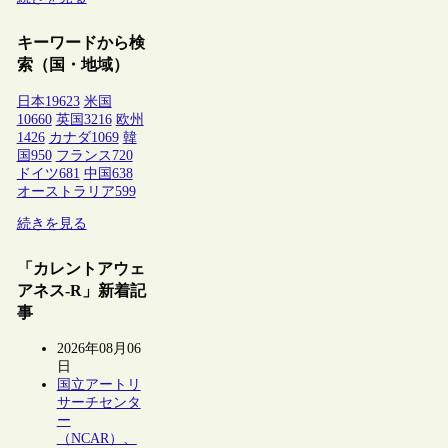
キーワードから検
索（国・地域）
日本
19623
米国
10660
英国
3216
欧州
1426
カナダ
1069
韓
国
950
フランス
720
ドイツ
681
中国
638
オーストラリア
599
続きを見る
「カレントアウェ
アネス-R」新着記
事
2026年08月06
日
国立アートリ
サーチセンタ
ー
（NCAR）、