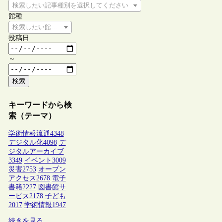
検索したい記事種別を選択してください
館種
検索したい館種を選択してください
投稿日
～
検索
キーワードから検
索（テーマ）
学術情報流通
4348
デジタル化
4098
デ
ジタルアーカイブ
3349
イベント
3009
災害
2753
オープン
アクセス
2678
電子
書籍
2227
図書館サ
ービス
2178
子ども
2017
学術情報
1947
続きを見る