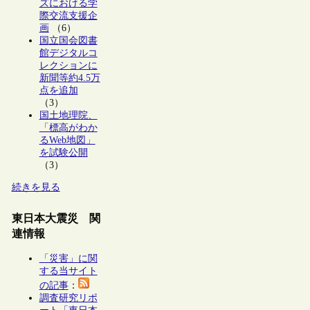
ズにおける学
際交流支援企
画
（6）
国立国会図書
館デジタルコ
レクションに
新聞等約4.5万
点を追加
（3）
国土地理院、
「標高がわか
るWeb地図」
を試験公開
（3）
続きを見る
東日本大震災 関
連情報
「災害」に関
する当サイト
の記事
：
調査研究リポ