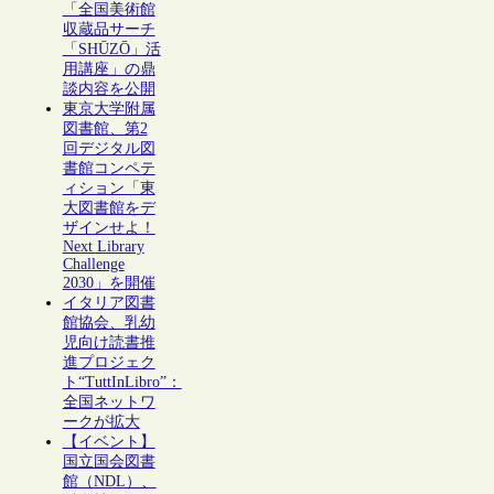
「全国美術館
収蔵品サーチ
「SHŪZŌ」活
用講座」の鼎
談内容を公開
東京大学附属
図書館、第2
回デジタル図
書館コンペテ
ィション「東
大図書館をデ
ザインせよ！
Next Library
Challenge
2030」を開催
イタリア図書
館協会、乳幼
児向け読書推
進プロジェク
ト“TuttInLibro”：
全国ネットワ
ークが拡大
【イベント】
国立国会図書
館（NDL）、