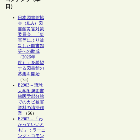
日）
日本図書館協
会（JLA）図
書館災害対策
委員会、「災
害等により被
災した図書館
等への助成
（2026年
度）」を希望
する図書館の
募集を開始
（75）
E2903 – 琉球
大学附属図書
館医学部分館
でのカビ被害
資料の清掃作
業
（56）
E2902 – 「わ
かっていいと
も!」：ラーニ
ング・コモン