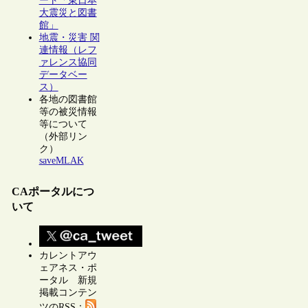
ート「東日本
大震災と図書
館」
地震・災害 関
連情報（レフ
ァレンス協同
データベー
ス）
各地の図書館
等の被災情報
等について
（外部リン
ク）
saveMLAK
CAポータルにつ
いて
カレントアウ
ェアネス・ポ
ータル 新規
掲載コンテン
ツのRSS：