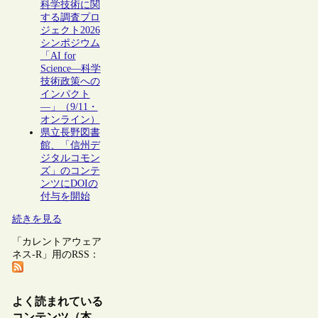
科学技術に関
する調査プロ
ジェクト2026
シンポジウム
「AI for
Science―科学
技術政策への
インパクト
―」（9/11・
オンライン）
県立長野図書
館、「信州デ
ジタルコモン
ズ」のコンテ
ンツにDOIの
付与を開始
続きを見る
「カレントアウェア
ネス-R」用のRSS：
よく読まれている
コンテンツ（本