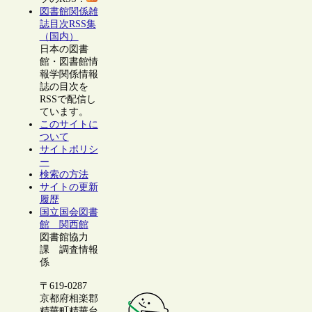
図書館関係雑
誌目次RSS集
（国内）
日本の図書
館・図書館情
報学関係情報
誌の目次を
RSSで配信し
ています。
このサイトに
ついて
サイトポリシ
ー
検索の方法
サイトの更新
履歴
国立国会図書
館 関西館
図書館協力
課 調査情報
係
〒619-0287
京都府相楽郡
精華町精華台