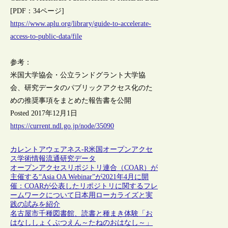
[PDF：34ページ]
https://www.aplu.org/library/guide-to-accelerate-
access-to-public-data/file
参考：
米国大学協会・公立ランドグラント大学協
会、研究データのパブリックアクセス化のた
めの推奨事項をまとめた報告書を公開
Posted 2017年12月1日
https://current.ndl.go.jp/node/35090
カレントアウェアネス-R
米国
オープンアクセ
ス
学術情報流通
研究データ
オープンアクセスリポジトリ連合（COAR）が
主催する“Asia OA Webinar”が2021年4月に開
催：COARが公表したリポジトリに関するフレ
ームワークについて日本用ローカライズと実
践の試みを紹介
名古屋市千種図書館、読書と種まき体験「お
はなししょくぶつえん～たねのおはなし～」