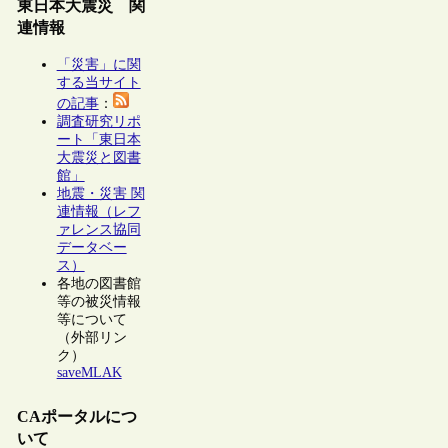
東日本大震災 関
連情報
「災害」に関
する当サイト
の記事
：
調査研究リポ
ート「東日本
大震災と図書
館」
地震・災害 関
連情報（レフ
ァレンス協同
データベー
ス）
各地の図書館
等の被災情報
等について
（外部リン
ク）
saveMLAK
CAポータルにつ
いて