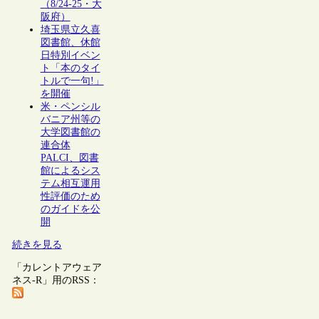
（8/24-25・大
阪府）
埼玉県立久喜
図書館、休館
日特別イベン
ト「本のタイ
トルで一句!」
を開催
米・ペンシル
バニア州等の
大学図書館の
連合体
PALCI、図書
館によるシス
テム相互運用
性評価のため
のガイドを公
開
続きを見る
「カレントアウェア
ネス-R」用のRSS：