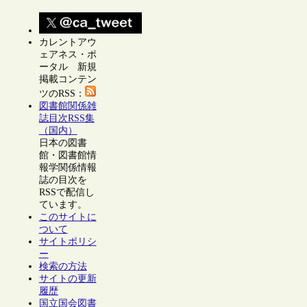
カレントアウ
ェアネス・ポ
ータル 新規
掲載コンテン
ツのRSS：
図書館関係雑
誌目次RSS集
（国内）
日本の図書
館・図書館情
報学関係情報
誌の目次を
RSSで配信し
ています。
このサイトに
ついて
サイトポリシ
ー
検索の方法
サイトの更新
履歴
国立国会図書