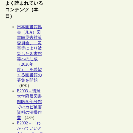
よく読まれている
コンテンツ（本
日）
日本図書館協
会（JLA）図
書館災害対策
委員会、「災
害等により被
災した図書館
等への助成
（2026年
度）」を希望
する図書館の
募集を開始
（670）
E2903 – 琉球
大学附属図書
館医学部分館
でのカビ被害
資料の清掃作
業
（489）
E2902 – 「わ
かっていいと