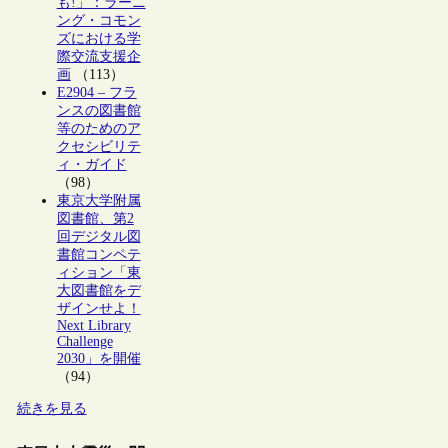
も!」：ラーニ
ング・コモン
ズにおける学
際交流支援企
画
（113）
E2904 – フラ
ンスの図書館
等のためのア
クセシビリテ
ィ・ガイド
（98）
東京大学附属
図書館、第2
回デジタル図
書館コンペテ
ィション「東
大図書館をデ
ザインせよ！
Next Library
Challenge
2030」を開催
（94）
続きを見る