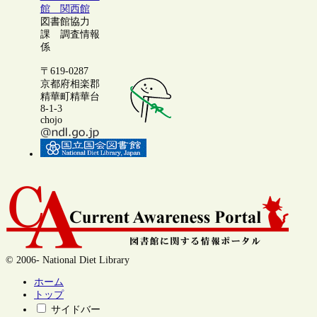
館 関西館
図書館協力
課 調査情報
係
〒619-0287
京都府相楽郡
精華町精華台
8-1-3
chojo
© 2006- National Diet Library
ホーム
トップ
サイドバー