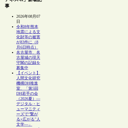
事
2026年08月07
日
令和8年熊本
地震による文
化財等の被害
が83件に（8
月6日時点）
名古屋市、名
古屋城の現天
守閣の記録を
募集中
【イベント】
人間文化研究
機構DH推進
室、「第5回
DH若手の会
（2026夏）―
デジタル・ヒ
ューマニティ
ーズで“繋が
る×広がる”人
文学―」