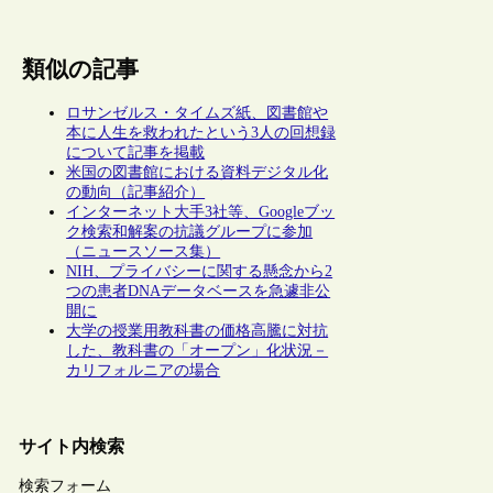
類似の記事
ロサンゼルス・タイムズ紙、図書館や
本に人生を救われたという3人の回想録
について記事を掲載
米国の図書館における資料デジタル化
の動向（記事紹介）
インターネット大手3社等、Googleブッ
ク検索和解案の抗議グループに参加
（ニュースソース集）
NIH、プライバシーに関する懸念から2
つの患者DNAデータベースを急遽非公
開に
大学の授業用教科書の価格高騰に対抗
した、教科書の「オープン」化状況－
カリフォルニアの場合
サイト内検索
検索フォーム