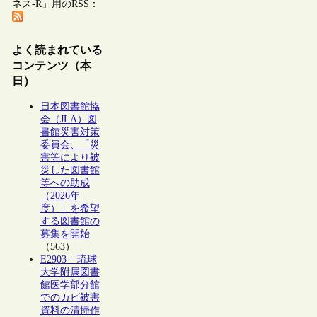
ネス-R」用のRSS：
よく読まれている
コンテンツ（本
日）
日本図書館協
会（JLA）図
書館災害対策
委員会、「災
害等により被
災した図書館
等への助成
（2026年
度）」を希望
する図書館の
募集を開始
（563）
E2903 – 琉球
大学附属図書
館医学部分館
でのカビ被害
資料の清掃作