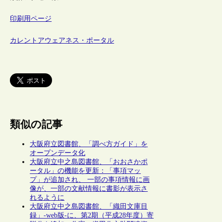
印刷用ページ
カレントアウェアネス・ポータル
類似の記事
大阪府立図書館、「調べ方ガイド」を
オープンデータ化
大阪府立中之島図書館、「おおさかポ
ータル」の機能を更新：「事項マッ
プ」が追加され、 一部の事項情報に画
像が、一部の文献情報に書影が表示さ
れるように
大阪府立中之島図書館、「織田文庫目
録」-web版-に、第2期（平成28年度）寄