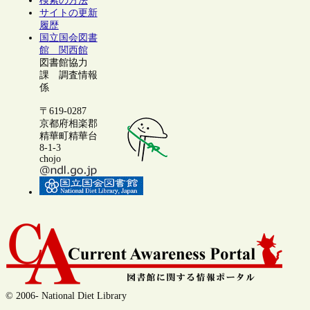
検索の方法
サイトの更新
履歴
国立国会図書
館 関西館
図書館協力
課 調査情報
係
〒619-0287
京都府相楽郡
精華町精華台
8-1-3
chojo
© 2006- National Diet Library