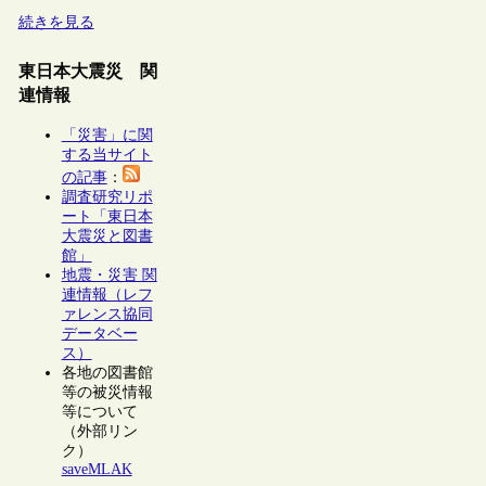
続きを見る
東日本大震災 関
連情報
「災害」に関
する当サイト
の記事
：
調査研究リポ
ート「東日本
大震災と図書
館」
地震・災害 関
連情報（レフ
ァレンス協同
データベー
ス）
各地の図書館
等の被災情報
等について
（外部リン
ク）
saveMLAK