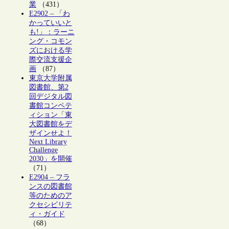
業
（431）
E2902 – 「わ
かっていいと
も!」：ラーニ
ング・コモン
ズにおける学
際交流支援企
画
（87）
東京大学附属
図書館、第2
回デジタル図
書館コンペテ
ィション「東
大図書館をデ
ザインせよ！
Next Library
Challenge
2030」を開催
（71）
E2904 – フラ
ンスの図書館
等のためのア
クセシビリテ
ィ・ガイド
（68）