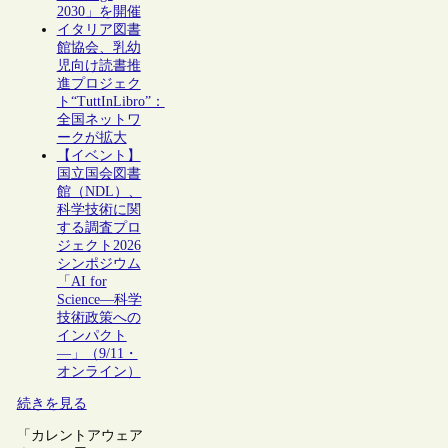
2030」を開催
イタリア図書
館協会、乳幼
児向け読書推
進プロジェク
ト“TuttInLibro”：
全国ネットワ
ークが拡大
【イベント】
国立国会図書
館（NDL）、
科学技術に関
する調査プロ
ジェクト2026
シンポジウム
「AI for
Science―科学
技術政策への
インパクト
―」（9/11・
オンライン）
続きを見る
「カレントアウェア