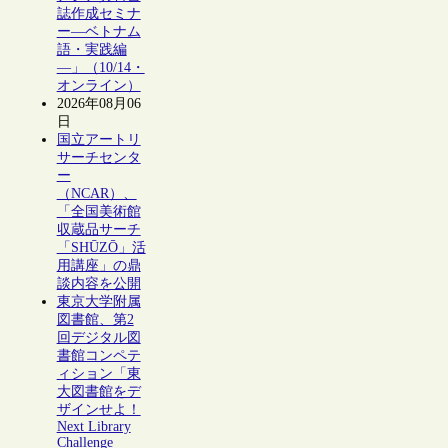
誌作成セミナ
ー―ベトナム
語・実践編
―」（10/14・
オンライン）
2026年08月06
日
国立アートリ
サーチセンタ
ー
（NCAR）、
「全国美術館
収蔵品サーチ
「SHŪZŌ」活
用講座」の鼎
談内容を公開
東京大学附属
図書館、第2
回デジタル図
書館コンペテ
ィション「東
大図書館をデ
ザインせよ！
Next Library
Challenge