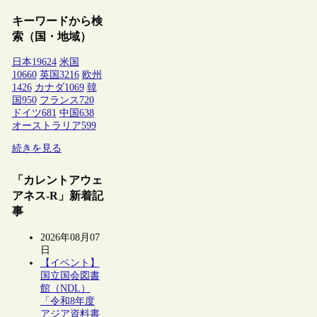
キーワードから検
索（国・地域）
日本
19624
米国
10660
英国
3216
欧州
1426
カナダ
1069
韓
国
950
フランス
720
ドイツ
681
中国
638
オーストラリア
599
続きを見る
「カレントアウェ
アネス-R」新着記
事
2026年08月07
日
【イベント】
国立国会図書
館（NDL）
「令和8年度
アジア資料書