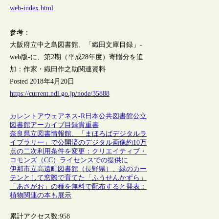
web-index.html
参考：
大阪府立中之島図書館、「織田文庫目録」-
web版-に、第2期（平成28年度）寄贈分を追
加：作家・織田作之助関連資料
Posted 2018年4月20日
https://current.ndl.go.jp/node/35888
カレントアウェアネス-R
日本
公共図書館
公立
図書館
アーカイブ
目録
貴重書
奈良県立図書情報館、「まほろばデジタルラ
イブラリー」で公開済のデジタル画像約10万
点の二次利用条件を変更：クリエイティブ・
コモンズ（CC）ライセンスでの提供に
伊那市立高遠町図書館（長野県）、緑のカー
テンとして窓際で育てた「ふうせんかずら」
「あさがお」の種を無料で配布すると発表：
植物関連の本も展示
累計アクセス数:
958