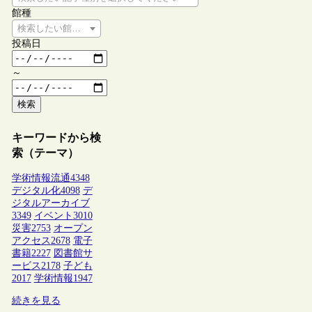
館種
検索したい館種を選択してください
投稿日
～
検索
キーワードから検
索（テーマ）
学術情報流通
4348
デジタル化
4098
デ
ジタルアーカイブ
3349
イベント
3010
災害
2753
オープン
アクセス
2678
電子
書籍
2227
図書館サ
ービス
2178
子ども
2017
学術情報
1947
続きを見る