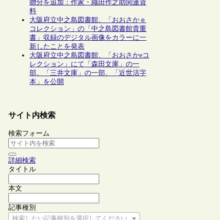
贈分を追加：作家・織田作之助関連資
料
大阪府立中之島図書館、「おおさかｅ
コレクション」の「中之島図書館貴重
書」収録のデジタル画像をカラーに一
新したことを発表
大阪府立中之島図書館、「おおさかeコ
レクション」にて「森田文庫」の一
部、「三井文庫」の一部、「近世活字
本」を公開
サイト内検索
検索フォーム
詳細検索
タイトル
本文
記事種別
検索したい記事種別を選択してください