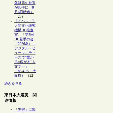
化財等の被害
が83件に（8
月6日時点）
（23）
【イベント】
人間文化研究
機構DH推進
室、「第5回
DH若手の会
（2026夏）―
デジタル・ヒ
ューマニティ
ーズで“繋が
る×広がる”人
文学―」
（8/24-25・大
阪府）
（22）
続きを見る
東日本大震災 関
連情報
「災害」に関