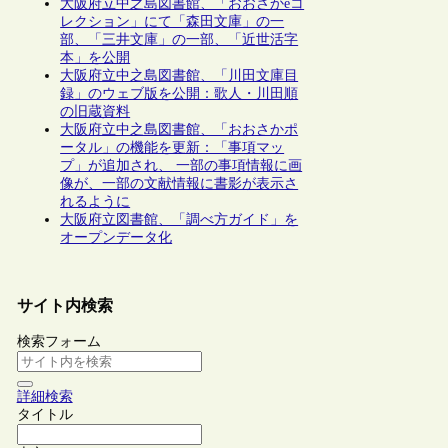
大阪府立中之島図書館、「おおさかeコ
レクション」にて「森田文庫」の一
部、「三井文庫」の一部、「近世活字
本」を公開
大阪府立中之島図書館、「川田文庫目
録」のウェブ版を公開：歌人・川田順
の旧蔵資料
大阪府立中之島図書館、「おおさかポ
ータル」の機能を更新：「事項マッ
プ」が追加され、 一部の事項情報に画
像が、一部の文献情報に書影が表示さ
れるように
大阪府立図書館、「調べ方ガイド」を
オープンデータ化
サイト内検索
検索フォーム
詳細検索
タイトル