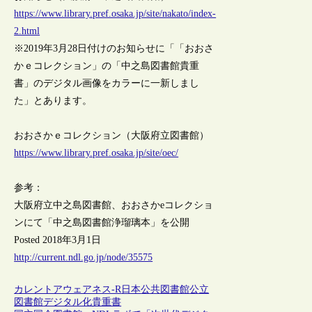
https://www.library.pref.osaka.jp/site/nakato/index-
2.html
※2019年3月28日付けのお知らせに「「おおさ
かｅコレクション」の「中之島図書館貴重
書」のデジタル画像をカラーに一新しまし
た」とあります。
おおさかｅコレクション（大阪府立図書館）
https://www.library.pref.osaka.jp/site/oec/
参考：
大阪府立中之島図書館、おおさかeコレクショ
ンにて「中之島図書館浄瑠璃本」を公開
Posted 2018年3月1日
http://current.ndl.go.jp/node/35575
カレントアウェアネス-R
日本
公共図書館
公立
図書館
デジタル化
貴重書