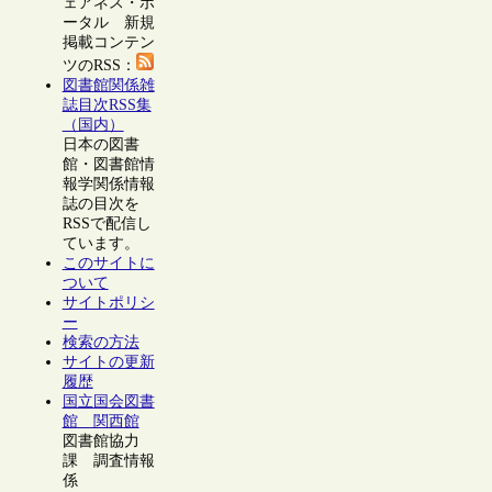
ェアネス・ポ
ータル 新規
掲載コンテン
ツのRSS：
図書館関係雑
誌目次RSS集
（国内）
日本の図書
館・図書館情
報学関係情報
誌の目次を
RSSで配信し
ています。
このサイトに
ついて
サイトポリシ
ー
検索の方法
サイトの更新
履歴
国立国会図書
館 関西館
図書館協力
課 調査情報
係