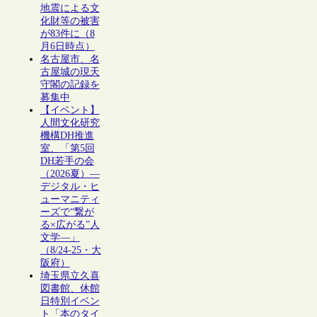
地震による文
化財等の被害
が83件に（8
月6日時点）
名古屋市、名
古屋城の現天
守閣の記録を
募集中
【イベント】
人間文化研究
機構DH推進
室、「第5回
DH若手の会
（2026夏）―
デジタル・ヒ
ューマニティ
ーズで“繋が
る×広がる”人
文学―」
（8/24-25・大
阪府）
埼玉県立久喜
図書館、休館
日特別イベン
ト「本のタイ