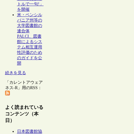
トルで一句!」
を開催
米・ペンシル
バニア州等の
大学図書館の
連合体
PALCI、図書
館によるシス
テム相互運用
性評価のため
のガイドを公
開
続きを見る
「カレントアウェア
ネス-R」用のRSS：
よく読まれている
コンテンツ（本
日）
日本図書館協