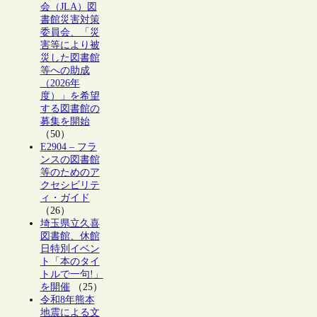
会（JLA）図
書館災害対策
委員会、「災
害等により被
災した図書館
等への助成
（2026年
度）」を希望
する図書館の
募集を開始
（50）
E2904 – フラ
ンスの図書館
等のためのア
クセシビリテ
ィ・ガイド
（26）
埼玉県立久喜
図書館、休館
日特別イベン
ト「本のタイ
トルで一句!」
を開催
（25）
令和8年熊本
地震による文