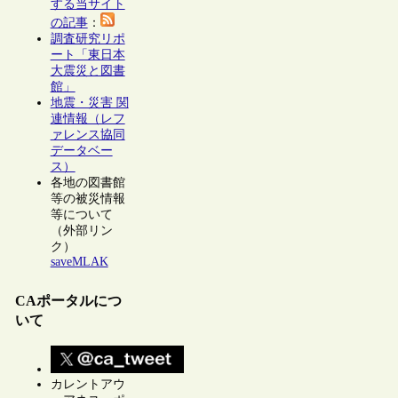
する当サイト
の記事
：
調査研究リポ
ート「東日本
大震災と図書
館」
地震・災害 関
連情報（レフ
ァレンス協同
データベー
ス）
各地の図書館
等の被災情報
等について
（外部リン
ク）
saveMLAK
CAポータルにつ
いて
カレントアウ