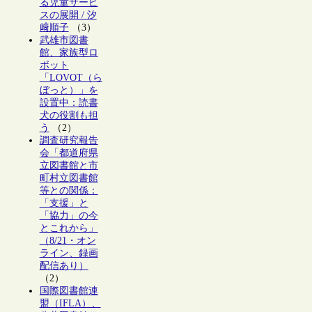
る児童サービ
スの展開 / 汐
﨑順子
（3）
武雄市図書
館、家族型ロ
ボット
「LOVOT（ら
ぼっと）」を
設置中：読書
犬の役割も担
う
（2）
調査研究報告
会「都道府県
立図書館と市
町村立図書館
等との関係：
「支援」と
「協力」の今
とこれから」
（8/21・オン
ライン、録画
配信あり）
（2）
国際図書館連
盟（IFLA）、