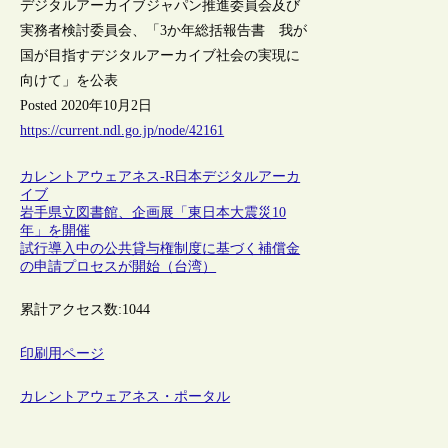
デジタルアーカイブジャパン推進委員会及び
実務者検討委員会、「3か年総括報告書 我が
国が目指すデジタルアーカイブ社会の実現に
向けて」を公表
Posted 2020年10月2日
https://current.ndl.go.jp/node/42161
カレントアウェアネス-R
日本
デジタルアーカ
イブ
岩手県立図書館、企画展「東日本大震災10
年」を開催
試行導入中の公共貸与権制度に基づく補償金
の申請プロセスが開始（台湾）
累計アクセス数:
1044
印刷用ページ
カレントアウェアネス・ポータル