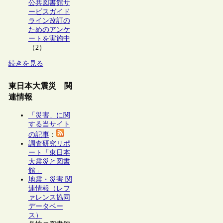
公共図書館サ
ービスガイド
ライン改訂の
ためのアンケ
ートを実施中
（2）
続きを見る
東日本大震災 関
連情報
「災害」に関
する当サイト
の記事
：
調査研究リポ
ート「東日本
大震災と図書
館」
地震・災害 関
連情報（レフ
ァレンス協同
データベー
ス）