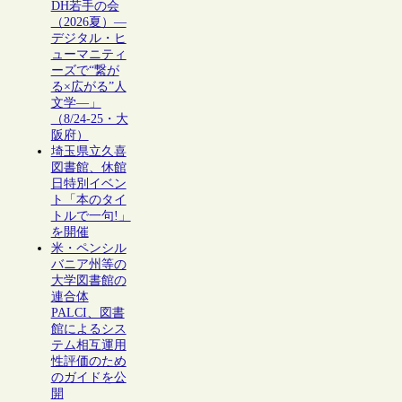
DH若手の会
（2026夏）―
デジタル・ヒ
ューマニティ
ーズで“繋が
る×広がる”人
文学―」
（8/24-25・大
阪府）
埼玉県立久喜
図書館、休館
日特別イベン
ト「本のタイ
トルで一句!」
を開催
米・ペンシル
バニア州等の
大学図書館の
連合体
PALCI、図書
館によるシス
テム相互運用
性評価のため
のガイドを公
開