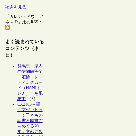
続きを見る
「カレントアウェア
ネス-R」用のRSS：
よく読まれている
コンテンツ（本
日）
群馬県、県内
の博物館等で
「埴輪トレー
ディングカー
ド（HANIト
レカ）」を配
布中
（3）
CA2103 – 研
究文献レビュ
ー：子どもの
読書と図書館
をめぐる20
年：文献にみ