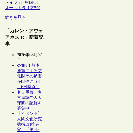
ドイツ
681
中国
638
オーストラリア
599
続きを見る
「カレントアウェ
アネス-R」新着記
事
2026年08月07
日
令和8年熊本
地震による文
化財等の被害
が83件に（8
月6日時点）
名古屋市、名
古屋城の現天
守閣の記録を
募集中
【イベント】
人間文化研究
機構DH推進
室、「第5回