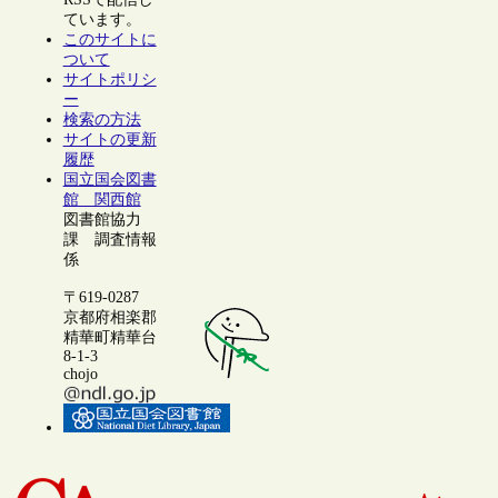
ています。
このサイトに
ついて
サイトポリシ
ー
検索の方法
サイトの更新
履歴
国立国会図書
館 関西館
図書館協力
課 調査情報
係
〒619-0287
京都府相楽郡
精華町精華台
8-1-3
chojo