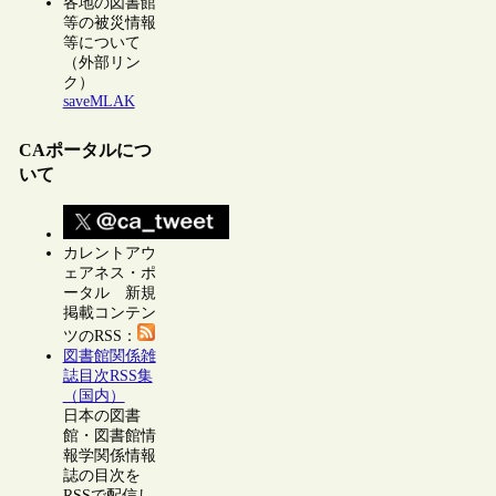
各地の図書館
等の被災情報
等について
（外部リン
ク）
saveMLAK
CAポータルにつ
いて
カレントアウ
ェアネス・ポ
ータル 新規
掲載コンテン
ツのRSS：
図書館関係雑
誌目次RSS集
（国内）
日本の図書
館・図書館情
報学関係情報
誌の目次を
RSSで配信し