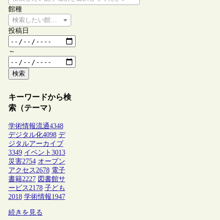
館種
検索したい館種を選択してください
投稿日
～
検索
キーワードから検
索（テーマ）
学術情報流通
4348
デジタル化
4098
デ
ジタルアーカイブ
3349
イベント
3013
災害
2754
オープン
アクセス
2678
電子
書籍
2227
図書館サ
ービス
2178
子ども
2018
学術情報
1947
続きを見る