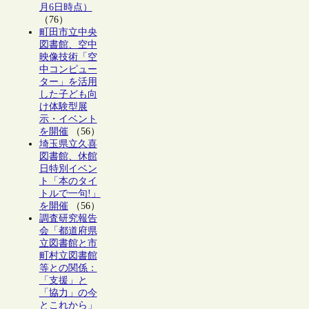
月6日時点）
（76）
町田市立中央
図書館、空中
映像技術「空
中コンピュー
ター」を活用
した子ども向
け体験型展
示・イベント
を開催
（56）
埼玉県立久喜
図書館、休館
日特別イベン
ト「本のタイ
トルで一句!」
を開催
（56）
調査研究報告
会「都道府県
立図書館と市
町村立図書館
等との関係：
「支援」と
「協力」の今
とこれから」