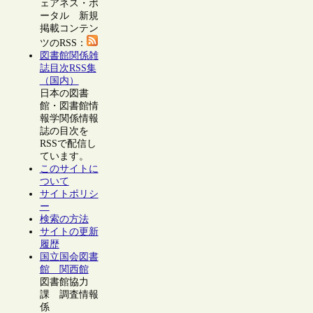
ェアネス・ポ
ータル 新規
掲載コンテン
ツのRSS：
図書館関係雑
誌目次RSS集
（国内）
日本の図書
館・図書館情
報学関係情報
誌の目次を
RSSで配信し
ています。
このサイトに
ついて
サイトポリシ
ー
検索の方法
サイトの更新
履歴
国立国会図書
館 関西館
図書館協力
課 調査情報
係