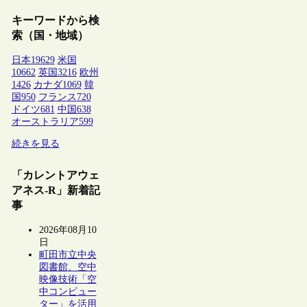
キーワードから検
索（国・地域）
日本
19629
米国
10662
英国
3216
欧州
1426
カナダ
1069
韓
国
950
フランス
720
ドイツ
681
中国
638
オーストラリア
599
続きを見る
「カレントアウェ
アネス-R」新着記
事
2026年08月10
日
町田市立中央
図書館、空中
映像技術「空
中コンピュー
ター」を活用