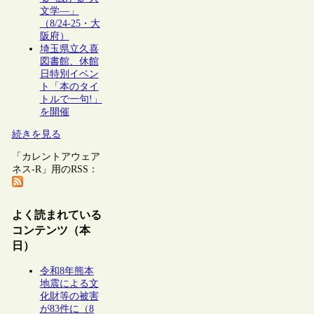
文学―」
（8/24-25・大
阪府）
埼玉県立久喜
図書館、休館
日特別イベン
ト「本のタイ
トルで一句!」
を開催
続きを見る
「カレントアウェア
ネス-R」用のRSS：
よく読まれている
コンテンツ（本
日）
令和8年熊本
地震による文
化財等の被害
が83件に（8