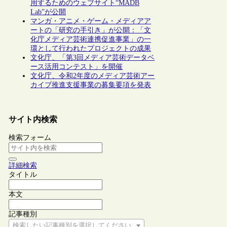
用するためのウェブサイト“MADB
Lab”が公開
マンガ・アニメ・ゲーム・メディアア
ートの「研究の手引き」が公開：「文
化庁メディア芸術連携促進事業」の一
環として行われたプロジェクトの成果
文化庁、「第3回メディア芸術データベ
ース活用コンテスト」を開催
文化庁、令和2年度のメディア芸術アー
カイブ推進支援事業の募集要項を発表
サイト内検索
検索フォーム
詳細検索
タイトル
本文
記事種別
検索したい記事種別を選択してください