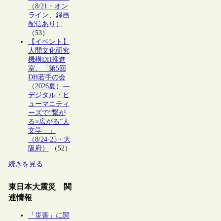
（8/21・オン
ライン、録画
配信あり）
（53）
【イベント】
人間文化研究
機構DH推進
室、「第5回
DH若手の会
（2026夏）―
デジタル・ヒ
ューマニティ
ーズで“繋が
る×広がる”人
文学―」
（8/24-25・大
阪府）
（52）
続きを見る
東日本大震災 関
連情報
「災害」に関