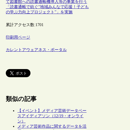
て図書館への読書通帳機導入等の事業を行う
「読書通帳で紡ぐ“地域みんなで応援！子ども
の学ぶ力向上プロジェクト”」を実施
累計アクセス数:
1701
印刷用ページ
カレントアウェアネス・ポータル
類似の記事
【イベント】メディア芸術データベー
スアイディアソン（12/19・オンライ
ン）
メディア芸術作品に関するデータを活