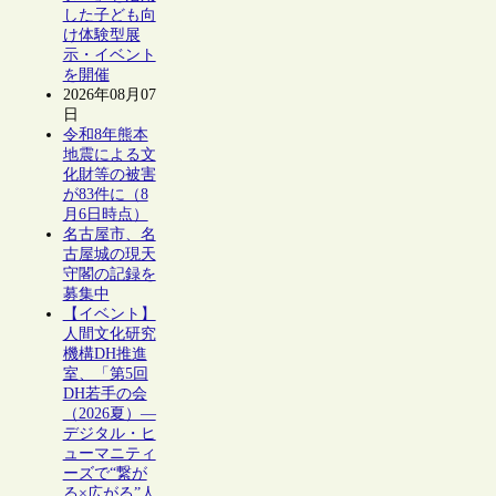
した子ども向
け体験型展
示・イベント
を開催
2026年08月07
日
令和8年熊本
地震による文
化財等の被害
が83件に（8
月6日時点）
名古屋市、名
古屋城の現天
守閣の記録を
募集中
【イベント】
人間文化研究
機構DH推進
室、「第5回
DH若手の会
（2026夏）―
デジタル・ヒ
ューマニティ
ーズで“繋が
る×広がる”人