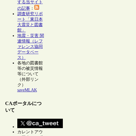
する当サイト
の記事
：
調査研究リポ
ート「東日本
大震災と図書
館」
地震・災害 関
連情報（レフ
ァレンス協同
データベー
ス）
各地の図書館
等の被災情報
等について
（外部リン
ク）
saveMLAK
CAポータルにつ
いて
カレントアウ