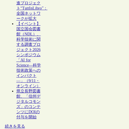
進プロジェク
ト“TuttInLibro”：
全国ネットワ
ークが拡大
【イベント】
国立国会図書
館（NDL）、
科学技術に関
する調査プロ
ジェクト2026
シンポジウム
「AI for
Science―科学
技術政策への
インパクト
―」（9/11・
オンライン）
県立長野図書
館、「信州デ
ジタルコモン
ズ」のコンテ
ンツにDOIの
付与を開始
続きを見る