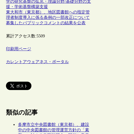
学の研究基盤の拡充・理論分野/基礎分野の支
援・学術基盤構築支援
東大和市（東京都）、地区図書館への指定管
理者制度導入に係る条例の一部改正について
募集したパブリックコメントの結果を公表
累計アクセス数:
5509
印刷用ページ
カレントアウェアネス・ポータル
類似の記事
多摩市立中央図書館（東京都）、建設
中の中央図書館の管理運営方針の「素