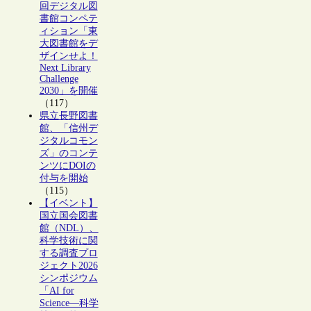
回デジタル図
書館コンペテ
ィション「東
大図書館をデ
ザインせよ！
Next Library
Challenge
2030」を開催
（117）
県立長野図書
館、「信州デ
ジタルコモン
ズ」のコンテ
ンツにDOIの
付与を開始
（115）
【イベント】
国立国会図書
館（NDL）、
科学技術に関
する調査プロ
ジェクト2026
シンポジウム
「AI for
Science―科学