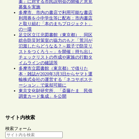
案」に対する市民説明会の開催と意見
募集を実施
多摩市、市内の書店で利用可能な書店
利用券を小中学生等に配布：市内書店
と取り組む「本のまちプロジェクト」
の一環
足立区立江北図書館（東京都）、同区
総合防災対策室の協力のもと「荒川が
氾濫したらどうなる？～親子で防災リ
ストをつくろう～」を開催：持ち出し
チェックリストの作成や家族の行動タ
イムラインの確認等
多摩市立図書館（東京都）で借りた
本・雑誌が2020年3月3日からヤマト運
輸株式会社の運営する「ネコサポステ
ーション」で返却可能に
東京文化財研究所、「斎藤たま 民俗
調査カード集成」を公開
サイト内検索
検索フォーム