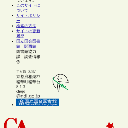
ています。
このサイトに
ついて
サイトポリシ
ー
検索の方法
サイトの更新
履歴
国立国会図書
館 関西館
図書館協力
課 調査情報
係
〒619-0287
京都府相楽郡
精華町精華台
8-1-3
chojo