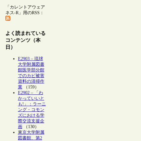
「カレントアウェア
ネス-R」用のRSS：
よく読まれている
コンテンツ（本
日）
E2903 – 琉球
大学附属図書
館医学部分館
でのカビ被害
資料の清掃作
業
（159）
E2902 – 「わ
かっていいと
も!」：ラーニ
ング・コモン
ズにおける学
際交流支援企
画
（130）
東京大学附属
図書館、第2