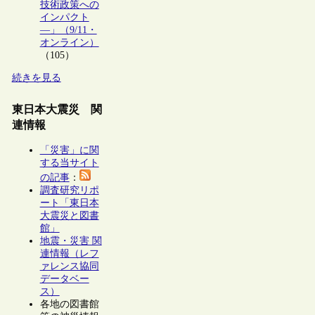
技術政策への
インパクト
―」（9/11・
オンライン）
（105）
続きを見る
東日本大震災 関
連情報
「災害」に関
する当サイト
の記事
：
調査研究リポ
ート「東日本
大震災と図書
館」
地震・災害 関
連情報（レフ
ァレンス協同
データベー
ス）
各地の図書館