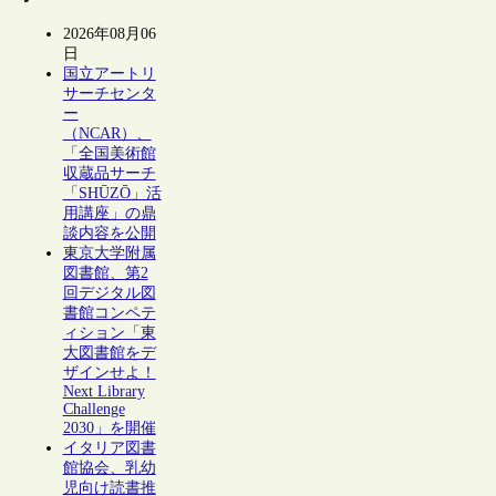
2026年08月06
日
国立アートリ
サーチセンタ
ー
（NCAR）、
「全国美術館
収蔵品サーチ
「SHŪZŌ」活
用講座」の鼎
談内容を公開
東京大学附属
図書館、第2
回デジタル図
書館コンペテ
ィション「東
大図書館をデ
ザインせよ！
Next Library
Challenge
2030」を開催
イタリア図書
館協会、乳幼
児向け読書推