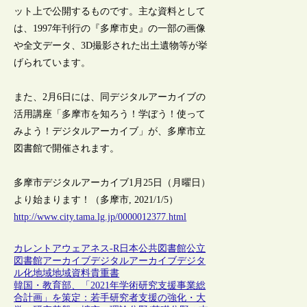
ット上で公開するものです。主な資料として
は、1997年刊行の『多摩市史』の一部の画像
や全文データ、3D撮影された出土遺物等が挙
げられています。
また、2月6日には、同デジタルアーカイブの
活用講座「多摩市を知ろう！学ぼう！使って
みよう！デジタルアーカイブ」が、多摩市立
図書館で開催されます。
多摩市デジタルアーカイブ1月25日（月曜日）
より始まります！（多摩市, 2021/1/5）
http://www.city.tama.lg.jp/0000012377.html
カレントアウェアネス-R
日本
公共図書館
公立
図書館
アーカイブ
デジタルアーカイブ
デジタ
ル化
地域
地域資料
貴重書
韓国・教育部、「2021年学術研究支援事業総
合計画」を策定：若手研究者支援の強化・大