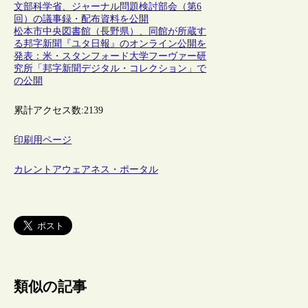
文部科学省、ジャーナル問題検討部会（第6
回）の議事録・配布資料を公開
松本市中央図書館（長野県）、同館が所蔵す
る邦字新聞『ユタ日報』のオンライン公開を
発表：米・スタンフォード大学フーヴァー研
究所「邦字新聞デジタル・コレクション」で
の公開
累計アクセス数:
2139
印刷用ページ
カレントアウェアネス・ポータル
類似の記事