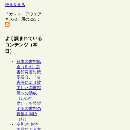
続きを見る
「カレントアウェア
ネス-R」用のRSS：
よく読まれている
コンテンツ（本
日）
日本図書館協
会（JLA）図
書館災害対策
委員会、「災
害等により被
災した図書館
等への助成
（2026年
度）」を希望
する図書館の
募集を開始
（12）
令和8年熊本
地震による文