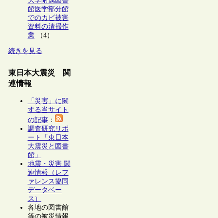
大学附属図書
館医学部分館
でのカビ被害
資料の清掃作
業
（4）
続きを見る
東日本大震災 関
連情報
「災害」に関
する当サイト
の記事
：
調査研究リポ
ート「東日本
大震災と図書
館」
地震・災害 関
連情報（レフ
ァレンス協同
データベー
ス）
各地の図書館
等の被災情報