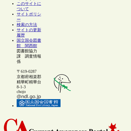
このサイトに
ついて
サイトポリシ
ー
検索の方法
サイトの更新
履歴
国立国会図書
館 関西館
図書館協力
課 調査情報
係
〒619-0287
京都府相楽郡
精華町精華台
8-1-3
chojo