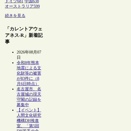
ドイツ
681
中国
638
オーストラリア
599
続きを見る
「カレントアウェ
アネス-R」新着記
事
2026年08月07
日
令和8年熊本
地震による文
化財等の被害
が83件に（8
月6日時点）
名古屋市、名
古屋城の現天
守閣の記録を
募集中
【イベント】
人間文化研究
機構DH推進
室、「第5回