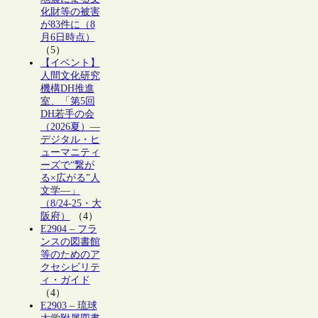
化財等の被害
が83件に（8
月6日時点）
（5）
【イベント】
人間文化研究
機構DH推進
室、「第5回
DH若手の会
（2026夏）―
デジタル・ヒ
ューマニティ
ーズで“繋が
る×広がる”人
文学―」
（8/24-25・大
阪府）
（4）
E2904 – フラ
ンスの図書館
等のためのア
クセシビリテ
ィ・ガイド
（4）
E2903 – 琉球