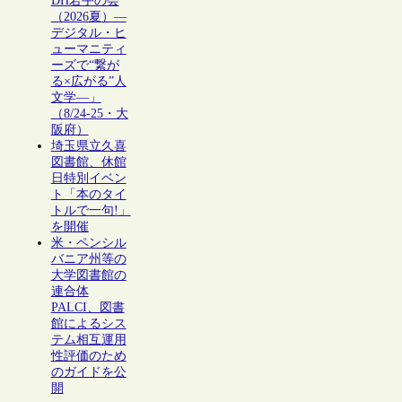
DH若手の会
（2026夏）―
デジタル・ヒ
ューマニティ
ーズで“繋が
る×広がる”人
文学―」
（8/24-25・大
阪府）
埼玉県立久喜
図書館、休館
日特別イベン
ト「本のタイ
トルで一句!」
を開催
米・ペンシル
バニア州等の
大学図書館の
連合体
PALCI、図書
館によるシス
テム相互運用
性評価のため
のガイドを公
開