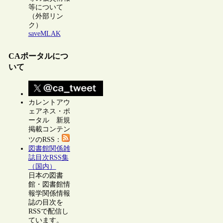
等について
（外部リン
ク）
saveMLAK
CAポータルにつ
いて
カレントアウ
ェアネス・ポ
ータル 新規
掲載コンテン
ツのRSS：
図書館関係雑
誌目次RSS集
（国内）
日本の図書
館・図書館情
報学関係情報
誌の目次を
RSSで配信し
ています。