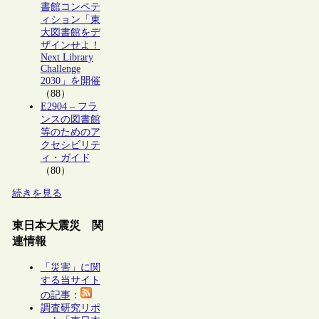
書館コンペテ
ィション「東
大図書館をデ
ザインせよ！
Next Library
Challenge
2030」を開催
（88）
E2904 – フラ
ンスの図書館
等のためのア
クセシビリテ
ィ・ガイド
（80）
続きを見る
東日本大震災 関
連情報
「災害」に関
する当サイト
の記事
：
調査研究リポ