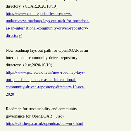
directory（COAR,2020/10/19）
https://www.coar-repositories.org/news-
updates/new-roadmap-lays-out-path-for-opendoar-
as-an-international-community-driven-repository-
directory/
New roadmap lays out path for OpenDOAR as an
international, community-driven repository
directory（Jisc,2020/10/19）
https://www.jisc.ac.uk/news/new-roadmap-lays-
out-path-for-opendoar-as-an-international-
community-driven-repository-directory-19-oct-
2020
Roadmap for sustainability and community
governance for OpenDOAR（Jisc）
https://v2.sherpa.ac.uk/opendoar/ourwork.html