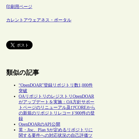
印刷用ページ
カレントアウェアネス・ポータル
類似の記事
“OpenDOAR”登録リポジトリ数1,000件
突破
OAリポジトリのレジストリOpenDOAR
がアップデートを実施：OA方針サポー
トページのリニューアル及びCOREから
の新規のリポジトリレコード900件の登
録
OpenDOARのAPI公開
英・Jisc、Plan Sが定めるリポジトリに
関する要件への対応状況の自己評価ツ