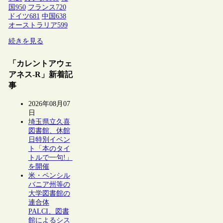
国
950
フランス
720
ドイツ
681
中国
638
オーストラリア
599
続きを見る
「カレントアウェ
アネス-R」新着記
事
2026年08月07
日
埼玉県立久喜
図書館、休館
日特別イベン
ト「本のタイ
トルで一句!」
を開催
米・ペンシル
バニア州等の
大学図書館の
連合体
PALCI、図書
館によるシス