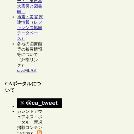
ート「東日本
大震災と図書
館」
地震・災害 関
連情報（レフ
ァレンス協同
データベー
ス）
各地の図書館
等の被災情報
等について
（外部リン
ク）
saveMLAK
CAポータルにつ
いて
カレントアウ
ェアネス・ポ
ータル 新規
掲載コンテン
ツのRSS：