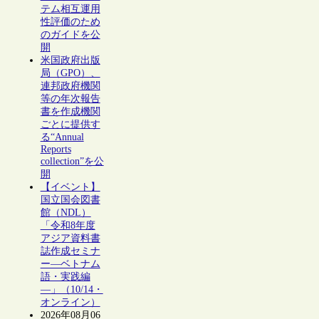
テム相互運用
性評価のため
のガイドを公
開
米国政府出版
局（GPO）、
連邦政府機関
等の年次報告
書を作成機関
ごとに提供す
る“Annual
Reports
collection”を公
開
【イベント】
国立国会図書
館（NDL）
「令和8年度
アジア資料書
誌作成セミナ
ー―ベトナム
語・実践編
―」（10/14・
オンライン）
2026年08月06