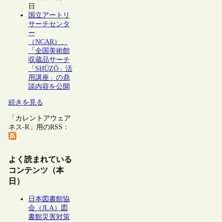
日
国立アートリ
サーチセンタ
ー
（NCAR）、
「全国美術館
収蔵品サーチ
「SHŪZŌ」活
用講座」の鼎
談内容を公開
続きを見る
「カレントアウェア
ネス-R」用のRSS：
よく読まれている
コンテンツ（本
日）
日本図書館協
会（JLA）図
書館災害対策