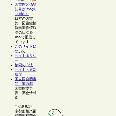
図書館関係雑
誌目次RSS集
（国内）
日本の図書
館・図書館情
報学関係情報
誌の目次を
RSSで配信し
ています。
このサイトに
ついて
サイトポリシ
ー
検索の方法
サイトの更新
履歴
国立国会図書
館 関西館
図書館協力
課 調査情報
係
〒619-0287
京都府相楽郡
精華町精華台