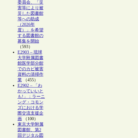
委員会、「災
害等により被
災した図書館
等への助成
（2026年
度）」を希望
する図書館の
募集を開始
（593）
E2903 – 琉球
大学附属図書
館医学部分館
でのカビ被害
資料の清掃作
業
（455）
E2902 – 「わ
かっていいと
も!」：ラーニ
ング・コモン
ズにおける学
際交流支援企
画
（100）
東京大学附属
図書館、第2
回デジタル図