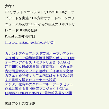
参考：
OAリポジトリのレジストリOpenDOARがアッ
プデートを実施：OA方針サポートページのリ
ニューアル及びCOREからの新規のリポジトリ
レコード900件の登録
Posted 2020年4月7日
https://current.ndl.go.jp/node/40724
カレントアウェアネス-R
英国
オープンアクセ
ス
リポジトリ
学術情報流通
機関リポジトリ
Jisc
オープンアクセスリポジトリ連合（COAR）
江戸川区立篠崎図書館（東京都）、複合施設
内で同居するカフェと連携し「イギリス文学
カフェ」を開催：カフェ内にはイギリスに関
する書籍を揃えたコーナーも設置
デジタル化資料のグローバル・データセット
作成に関する共同研究プロジェクトGlobal
Digitised Dataset Network、最終報告書を公開
累計アクセス数:
989