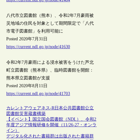
八代市立図書館（熊本）、令和2年7月豪雨被
災地域の住民を対象として期間限定で「八代
市電子図書館」を利用可能に
Posted 2020年7月31日
https://current.ndl.go.jp/node/41630
令和2年7月豪雨による浸水被害をうけた芦北
町立図書館（熊本県）、臨時図書館を開館：
熊本県立図書館が支援
Posted 2020年8月11日
https://current.ndl.go.jp/node/41703
カレントアウェアネス-R
日本
公共図書館
公立
図書館
災害
蔵書構築
【イベント】国立国会図書館（NDL）、令和2
年度アジア情報研修を開催（11/26-27・オンラ
イン）
デジタル化された書籍群は出版された書籍群