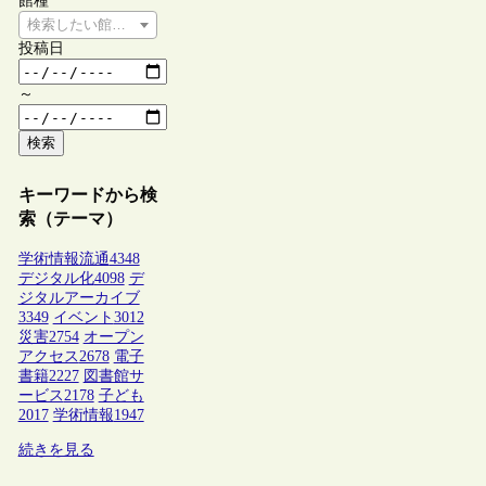
館種
検索したい館種を選択してください
投稿日
～
検索
キーワードから検
索（テーマ）
学術情報流通
4348
デジタル化
4098
デ
ジタルアーカイブ
3349
イベント
3012
災害
2754
オープン
アクセス
2678
電子
書籍
2227
図書館サ
ービス
2178
子ども
2017
学術情報
1947
続きを見る