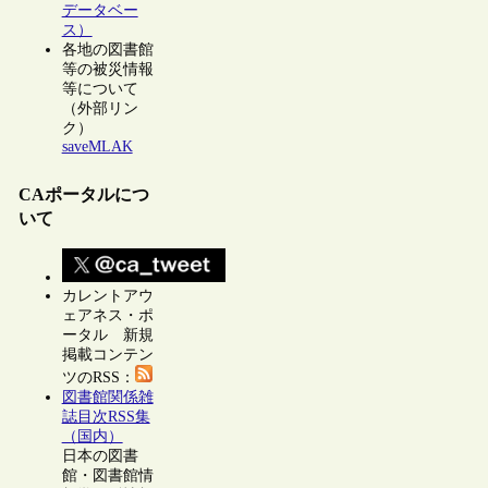
データベー
ス）
各地の図書館
等の被災情報
等について
（外部リン
ク）
saveMLAK
CAポータルにつ
いて
カレントアウ
ェアネス・ポ
ータル 新規
掲載コンテン
ツのRSS：
図書館関係雑
誌目次RSS集
（国内）
日本の図書
館・図書館情