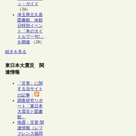
ィ・ガイド
（34）
埼玉県立久喜
図書館、休館
日特別イベン
ト「本のタイ
トルで一句!」
を開催
（28）
続きを見る
東日本大震災 関
連情報
「災害」に関
する当サイト
の記事
：
調査研究リポ
ート「東日本
大震災と図書
館」
地震・災害 関
連情報（レフ
ァレンス協同