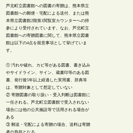
芦北町立図書館への図書の寄贈は、熊本県立
図書館への郵便・宅配による送付、または熊
本県立図書館2階第1閲覧室カウンターへの持
参により受付されています。なお、芦北町立
図書館への寄贈図書に関して、熊本県立図書
館は以下の4点を留意事項として挙げていま
す。
① 汚れや破れ、カビ等がある図書、書き込み
やサイドライン、サイン、蔵書印等のある図
書、発行後5年以上経過した実用書、辞典等
は、寄贈対象として想定していない
② 寄贈図書の取り扱い・受入判断は図書館に
一任される。芦北町立図書館で受入されない
場合には他の公共施設等で活用される場合が
ある
③ 郵送・宅配による寄贈の場合、送料は寄贈
者の負担となる