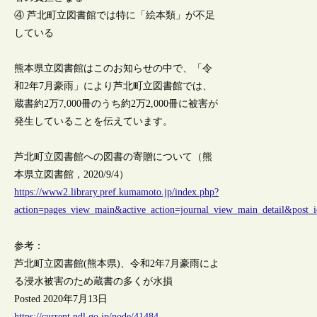
④ 芦北町立図書館では特に「絵本類」が不足
している
熊本県立図書館はこのお知らせの中で、「令
和2年7月豪雨」により芦北町立図書館では、
蔵書約2万7,000冊のうち約2万2,000冊に被害が
発生していることを伝えています。
芦北町立図書館への図書の寄贈について（熊
本県立図書館，2020/9/4）
https://www2.library.pref.kumamoto.jp/index.php?
action=pages_view_main&active_action=journal_view_main_detail&pos
参考：
芦北町立図書館(熊本県)、令和2年7月豪雨によ
る浸水被害のため蔵書の多くが水損
Posted 2020年7月13日
https://current.ndl.go.jp/node/41484