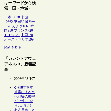
キーワードから検
索（国・地域）
日本
19628
米国
10662
英国
3216
欧州
1426
カナダ
1069
韓
国
950
フランス
720
ドイツ
681
中国
638
オーストラリア
599
続きを見る
「カレントアウェ
アネス-R」新着記
事
2026年08月07
日
令和8年熊本
地震による文
化財等の被害
が83件に（8
月6日時点）
名古屋市、名