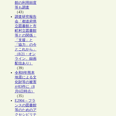
館の利用頻度
等も調査
（43）
調査研究報告
会「都道府県
立図書館と市
町村立図書館
等との関係：
「支援」と
「協力」の今
とこれから」
（8/21・オン
ライン、録画
配信あり）
（39）
令和8年熊本
地震による文
化財等の被害
が83件に（8
月6日時点）
（35）
E2904 – フラ
ンスの図書館
等のためのア
クセシビリテ