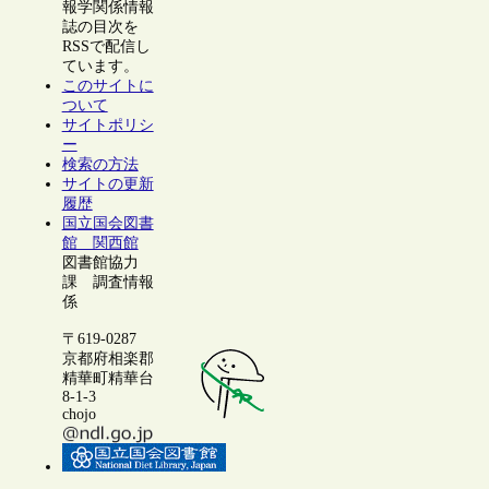
報学関係情報
誌の目次を
RSSで配信し
ています。
このサイトに
ついて
サイトポリシ
ー
検索の方法
サイトの更新
履歴
国立国会図書
館 関西館
図書館協力
課 調査情報
係
〒619-0287
京都府相楽郡
精華町精華台
8-1-3
chojo