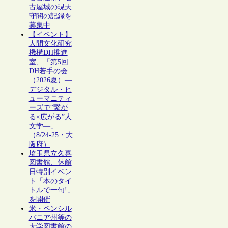
古屋城の現天
守閣の記録を
募集中
【イベント】
人間文化研究
機構DH推進
室、「第5回
DH若手の会
（2026夏）―
デジタル・ヒ
ューマニティ
ーズで“繋が
る×広がる”人
文学―」
（8/24-25・大
阪府）
埼玉県立久喜
図書館、休館
日特別イベン
ト「本のタイ
トルで一句!」
を開催
米・ペンシル
バニア州等の
大学図書館の