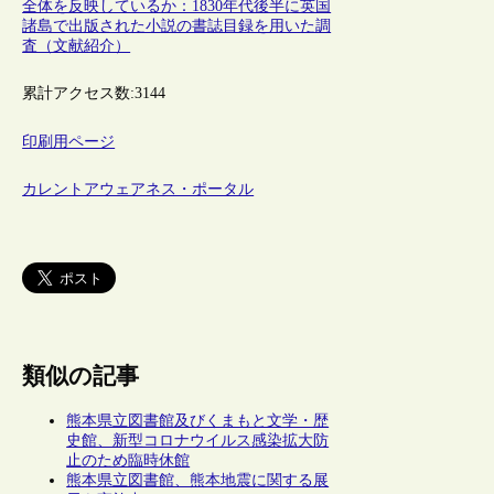
全体を反映しているか：1830年代後半に英国
諸島で出版された小説の書誌目録を用いた調
査（文献紹介）
累計アクセス数:
3144
印刷用ページ
カレントアウェアネス・ポータル
類似の記事
熊本県立図書館及びくまもと文学・歴
史館、新型コロナウイルス感染拡大防
止のため臨時休館
熊本県立図書館、熊本地震に関する展