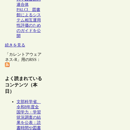
連合体
PALCI、図書
館によるシス
テム相互運用
性評価のため
のガイドを公
開
続きを見る
「カレントアウェア
ネス-R」用のRSS：
よく読まれている
コンテンツ（本
日）
文部科学省、
令和8年度全
国学力・学習
状況調査の結
果を公表：読
書時間や図書