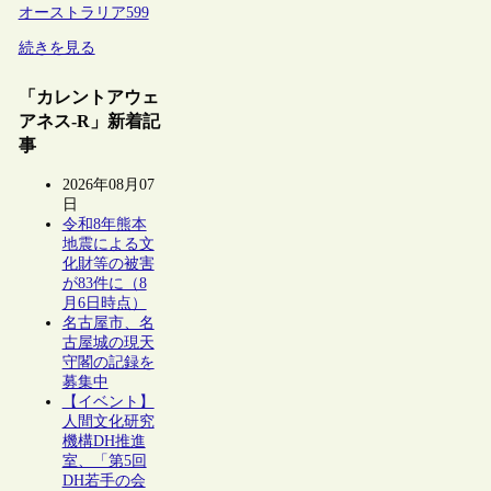
オーストラリア
599
続きを見る
「カレントアウェ
アネス-R」新着記
事
2026年08月07
日
令和8年熊本
地震による文
化財等の被害
が83件に（8
月6日時点）
名古屋市、名
古屋城の現天
守閣の記録を
募集中
【イベント】
人間文化研究
機構DH推進
室、「第5回
DH若手の会