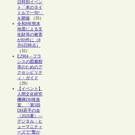
日特別イベン
ト「本のタイ
トルで一句!」
を開催
（35）
令和8年熊本
地震による文
化財等の被害
が83件に（8
月6日時点）
（32）
E2904 – フラ
ンスの図書館
等のためのア
クセシビリテ
ィ・ガイド
（29）
【イベント】
人間文化研究
機構DH推進
室、「第5回
DH若手の会
（2026夏）―
デジタル・ヒ
ューマニティ
ーズで“繋が