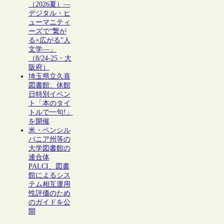
（2026夏）―
デジタル・ヒ
ューマニティ
ーズで“繋が
る×広がる”人
文学―」
（8/24-25・大
阪府）
埼玉県立久喜
図書館、休館
日特別イベン
ト「本のタイ
トルで一句!」
を開催
米・ペンシル
バニア州等の
大学図書館の
連合体
PALCI、図書
館によるシス
テム相互運用
性評価のため
のガイドを公
開