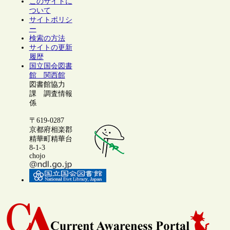
このサイトに
ついて
サイトポリシ
ー
検索の方法
サイトの更新
履歴
国立国会図書
館 関西館
図書館協力
課 調査情報
係
〒619-0287
京都府相楽郡
精華町精華台
8-1-3
chojo