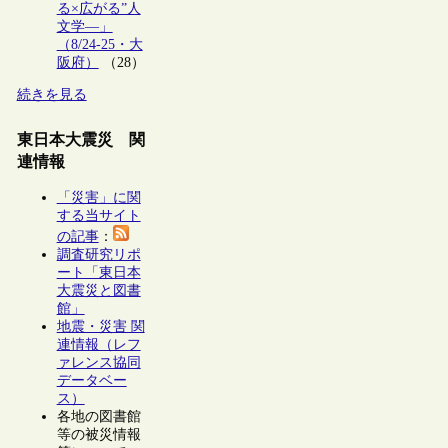
る×広がる”人
文学―」
（8/24-25・大
阪府）
（28）
続きを見る
東日本大震災 関
連情報
「災害」に関
する当サイト
の記事
：
調査研究リポ
ート「東日本
大震災と図書
館」
地震・災害 関
連情報（レフ
ァレンス協同
データベー
ス）
各地の図書館
等の被災情報