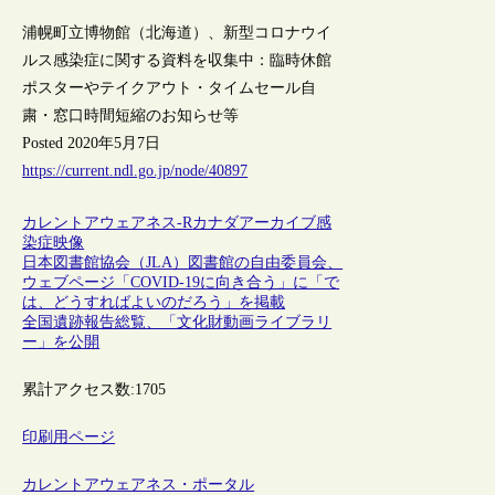
浦幌町立博物館（北海道）、新型コロナウイ
ルス感染症に関する資料を収集中：臨時休館
ポスターやテイクアウト・タイムセール自
粛・窓口時間短縮のお知らせ等
Posted 2020年5月7日
https://current.ndl.go.jp/node/40897
カレントアウェアネス-R
カナダ
アーカイブ
感
染症
映像
日本図書館協会（JLA）図書館の自由委員会、
ウェブページ「COVID-19に向き合う」に「で
は、どうすればよいのだろう」を掲載
全国遺跡報告総覧、「文化財動画ライブラリ
ー」を公開
累計アクセス数:
1705
印刷用ページ
カレントアウェアネス・ポータル