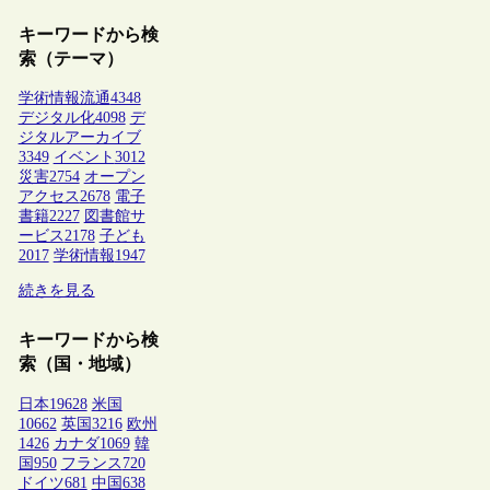
キーワードから検
索（テーマ）
学術情報流通
4348
デジタル化
4098
デ
ジタルアーカイブ
3349
イベント
3012
災害
2754
オープン
アクセス
2678
電子
書籍
2227
図書館サ
ービス
2178
子ども
2017
学術情報
1947
続きを見る
キーワードから検
索（国・地域）
日本
19628
米国
10662
英国
3216
欧州
1426
カナダ
1069
韓
国
950
フランス
720
ドイツ
681
中国
638