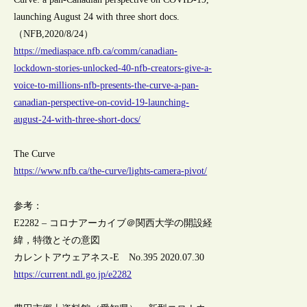
launching August 24 with three short docs.
（NFB,2020/8/24）
https://mediaspace.nfb.ca/comm/canadian-
lockdown-stories-unlocked-40-nfb-creators-give-a-
voice-to-millions-nfb-presents-the-curve-a-pan-
canadian-perspective-on-covid-19-launching-
august-24-with-three-short-docs/
The Curve
https://www.nfb.ca/the-curve/lights-camera-pivot/
参考：
E2282 – コロナアーカイブ＠関西大学の開設経
緯，特徴とその意図
カレントアウェアネス-E No.395 2020.07.30
https://current.ndl.go.jp/e2282