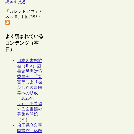
続きを見る
「カレントアウェア
ネス-R」用のRSS：
よく読まれている
コンテンツ（本
日）
日本図書館協
会（JLA）図
書館災害対策
委員会、「災
害等により被
災した図書館
等への助成
（2026年
度）」を希望
する図書館の
募集を開始
（59）
埼玉県立久喜
図書館、休館