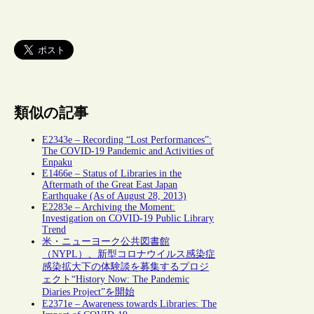
類似の記事
E2343e – Recording “Lost Performances”:
The COVID-19 Pandemic and Activities of
Enpaku
E1466e – Status of Libraries in the
Aftermath of the Great East Japan
Earthquake (As of August 28, 2013)
E2283e – Archiving the Moment:
Investigation on COVID-19 Public Library
Trend
米・ニューヨーク公共図書館
（NYPL）、新型コロナウイルス感染症
感染拡大下の体験談を募集するプロジ
ェクト“History Now: The Pandemic
Diaries Project”を開始
E2371e – Awareness towards Libraries: The