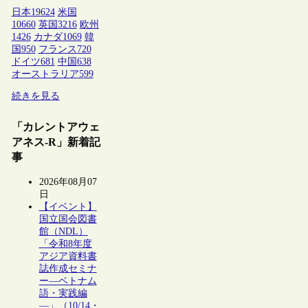
日本
19624
米国
10660
英国
3216
欧州
1426
カナダ
1069
韓
国
950
フランス
720
ドイツ
681
中国
638
オーストラリア
599
続きを見る
「カレントアウェ
アネス-R」新着記
事
2026年08月07
日
【イベント】
国立国会図書
館（NDL）
「令和8年度
アジア資料書
誌作成セミナ
ー―ベトナム
語・実践編
―」（10/14・