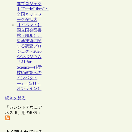
進プロジェク
ト“TuttInLibro”：
全国ネットワ
ークが拡大
【イベント】
国立国会図書
館（NDL）、
科学技術に関
する調査プロ
ジェクト2026
シンポジウム
「AI for
Science―科学
技術政策への
インパクト
―」（9/11・
オンライン）
続きを見る
「カレントアウェア
ネス-R」用のRSS：