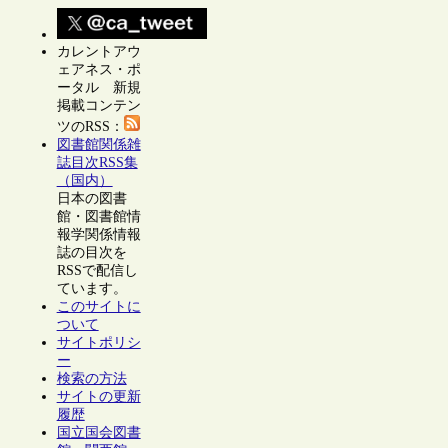
カレントアウ
ェアネス・ポ
ータル 新規
掲載コンテン
ツのRSS：
図書館関係雑
誌目次RSS集
（国内）
日本の図書
館・図書館情
報学関係情報
誌の目次を
RSSで配信し
ています。
このサイトに
ついて
サイトポリシ
ー
検索の方法
サイトの更新
履歴
国立国会図書