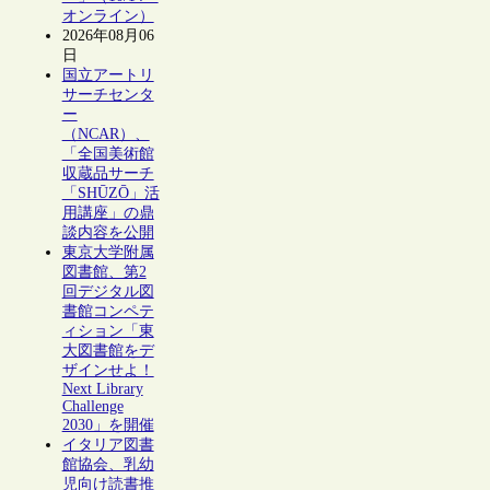
オンライン）
2026年08月06
日
国立アートリ
サーチセンタ
ー
（NCAR）、
「全国美術館
収蔵品サーチ
「SHŪZŌ」活
用講座」の鼎
談内容を公開
東京大学附属
図書館、第2
回デジタル図
書館コンペテ
ィション「東
大図書館をデ
ザインせよ！
Next Library
Challenge
2030」を開催
イタリア図書
館協会、乳幼
児向け読書推