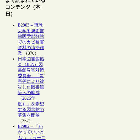
よく読まれている
コンテンツ（本
日）
E2903 – 琉球
大学附属図書
館医学部分館
でのカビ被害
資料の清掃作
業
（376）
日本図書館協
会（JLA）図
書館災害対策
委員会、「災
害等により被
災した図書館
等への助成
（2026年
度）」を希望
する図書館の
募集を開始
（367）
E2902 – 「わ
かっていいと
も!」：ラーニ