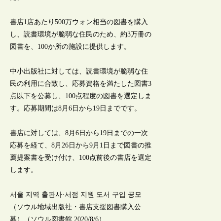
書店1店あたり500万ウォン相当の図書を購入
し、読書環境が脆弱な住民のため、約3万冊の
図書を、100か所の施設に提供します。
中小出版社に対しては、読書環境が脆弱な住
民の利用に合致し、応募資格を満たした図書3
点以下を公募し、100点程度の図書を選定しま
す。応募期間は8月6日から19日までです。
書店に対しては、8月6日から19日までの一次
応募を経て、8月26日から9月1日まで図書の推
薦提案書を受け付け、100点前後の書店を選定
します。
서울 지역 출판사·서점 지원 도서 구입 공모
（ソウル地域出版社・書店支援図書購入公
募）（ソウル図書館,2020/8/6）