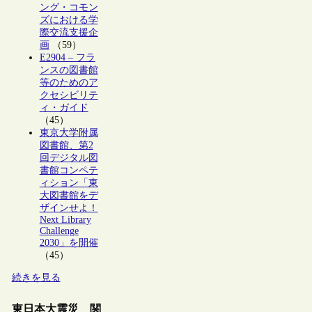
ング・コモン
ズにおける学
際交流支援企
画
（59）
E2904 – フラ
ンスの図書館
等のためのア
クセシビリテ
ィ・ガイド
（45）
東京大学附属
図書館、第2
回デジタル図
書館コンペテ
ィション「東
大図書館をデ
ザインせよ！
Next Library
Challenge
2030」を開催
（45）
続きを見る
東日本大震災 関