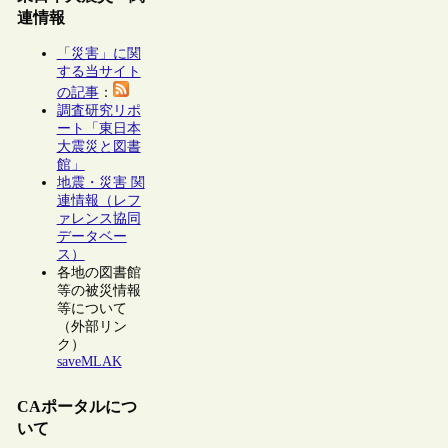
連情報
「災害」に関
する当サイト
の記事
：
調査研究リポ
ート「東日本
大震災と図書
館」
地震・災害 関
連情報（レフ
ァレンス協同
データベー
ス）
各地の図書館
等の被災情報
等について
（外部リン
ク）
saveMLAK
CAポータルにつ
いて