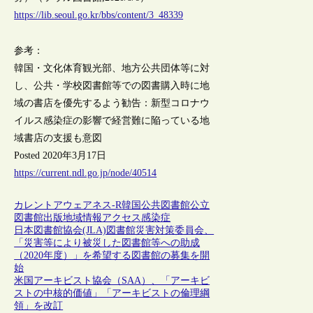
https://lib.seoul.go.kr/bbs/content/3_48339
参考：
韓国・文化体育観光部、地方公共団体等に対
し、公共・学校図書館等での図書購入時に地
域の書店を優先するよう勧告：新型コロナウ
イルス感染症の影響で経営難に陥っている地
域書店の支援も意図
Posted 2020年3月17日
https://current.ndl.go.jp/node/40514
カレントアウェアネス-R
韓国
公共図書館
公立
図書館
出版
地域
情報アクセス
感染症
日本図書館協会(JLA)図書館災害対策委員会、
「災害等により被災した図書館等への助成
（2020年度）」を希望する図書館の募集を開
始
米国アーキビスト協会（SAA）、「アーキビ
ストの中核的価値」「アーキビストの倫理綱
領」を改訂