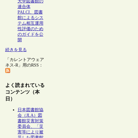
大学図書館の
連合体
PALCI、図書
館によるシス
テム相互運用
性評価のため
のガイドを公
開
続きを見る
「カレントアウェア
ネス-R」用のRSS：
よく読まれている
コンテンツ（本
日）
日本図書館協
会（JLA）図
書館災害対策
委員会、「災
害等により被
災した図書館