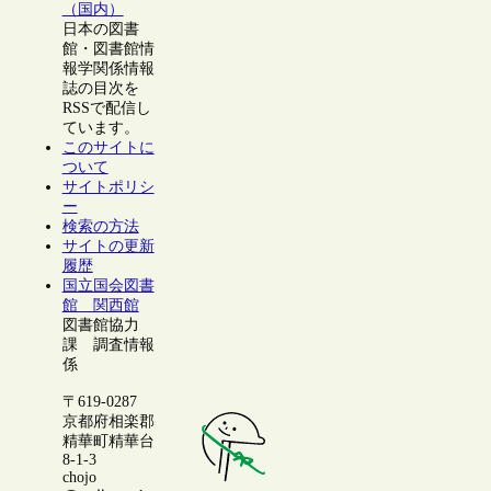
（国内）
日本の図書
館・図書館情
報学関係情報
誌の目次を
RSSで配信し
ています。
このサイトに
ついて
サイトポリシ
ー
検索の方法
サイトの更新
履歴
国立国会図書
館 関西館
図書館協力
課 調査情報
係
〒619-0287
京都府相楽郡
精華町精華台
8-1-3
chojo