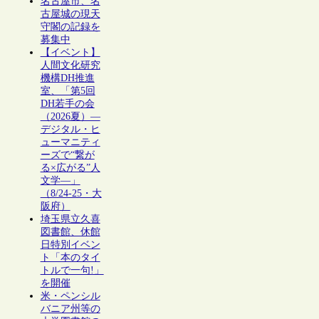
名古屋市、名
古屋城の現天
守閣の記録を
募集中
【イベント】
人間文化研究
機構DH推進
室、「第5回
DH若手の会
（2026夏）―
デジタル・ヒ
ューマニティ
ーズで“繋が
る×広がる”人
文学―」
（8/24-25・大
阪府）
埼玉県立久喜
図書館、休館
日特別イベン
ト「本のタイ
トルで一句!」
を開催
米・ペンシル
バニア州等の