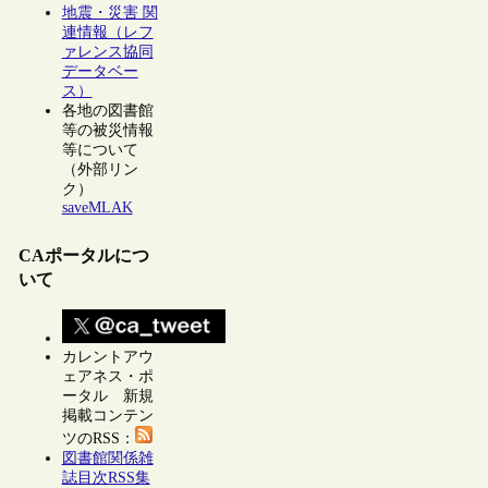
地震・災害 関
連情報（レフ
ァレンス協同
データベー
ス）
各地の図書館
等の被災情報
等について
（外部リン
ク）
saveMLAK
CAポータルにつ
いて
カレントアウ
ェアネス・ポ
ータル 新規
掲載コンテン
ツのRSS：
図書館関係雑
誌目次RSS集