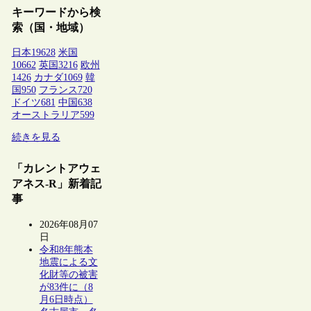
キーワードから検
索（国・地域）
日本
19628
米国
10662
英国
3216
欧州
1426
カナダ
1069
韓
国
950
フランス
720
ドイツ
681
中国
638
オーストラリア
599
続きを見る
「カレントアウェ
アネス-R」新着記
事
2026年08月07
日
令和8年熊本
地震による文
化財等の被害
が83件に（8
月6日時点）