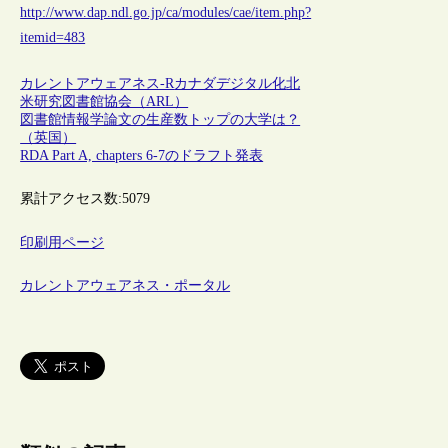
http://www.dap.ndl.go.jp/ca/modules/cae/item.php?
itemid=483
カレントアウェアネス-R
カナダ
デジタル化
北
米研究図書館協会（ARL）
図書館情報学論文の生産数トップの大学は？
（英国）
RDA Part A, chapters 6-7のドラフト発表
累計アクセス数:
5079
印刷用ページ
カレントアウェアネス・ポータル