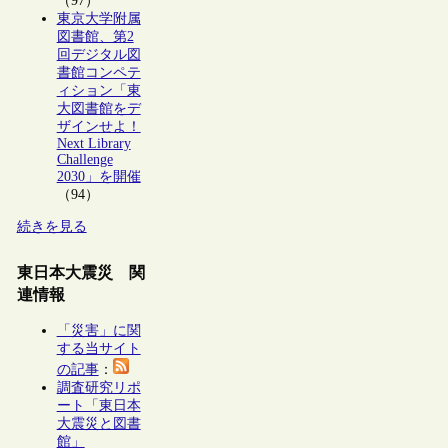
（97）
東京大学附属
図書館、第2
回デジタル図
書館コンペテ
ィション「東
大図書館をデ
ザインせよ！
Next Library
Challenge
2030」を開催
（94）
続きを見る
東日本大震災 関
連情報
「災害」に関
する当サイト
の記事
：
調査研究リポ
ート「東日本
大震災と図書
館」