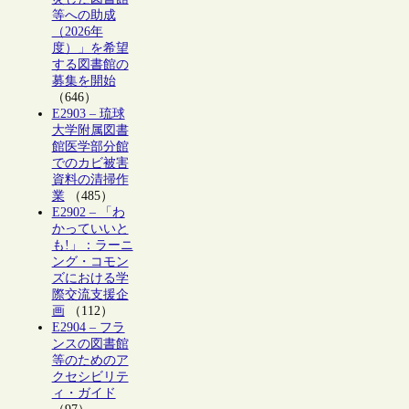
等への助成
（2026年
度）」を希望
する図書館の
募集を開始
（646）
E2903 – 琉球
大学附属図書
館医学部分館
でのカビ被害
資料の清掃作
業
（485）
E2902 – 「わ
かっていいと
も!」：ラーニ
ング・コモン
ズにおける学
際交流支援企
画
（112）
E2904 – フラ
ンスの図書館
等のためのア
クセシビリテ
ィ・ガイド