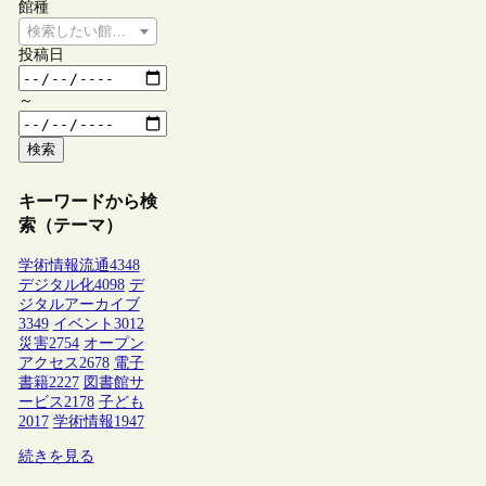
館種
検索したい館種を選択してください
投稿日
～
検索
キーワードから検
索（テーマ）
学術情報流通
4348
デジタル化
4098
デ
ジタルアーカイブ
3349
イベント
3012
災害
2754
オープン
アクセス
2678
電子
書籍
2227
図書館サ
ービス
2178
子ども
2017
学術情報
1947
続きを見る